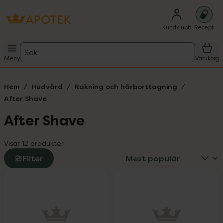
Kundklubb
Recept
Sök
Meny
Varukorg
Hem
Hudvård
Rakning och hårborttagning
After Shave
After Shave
Visar 12 produkter
Filter