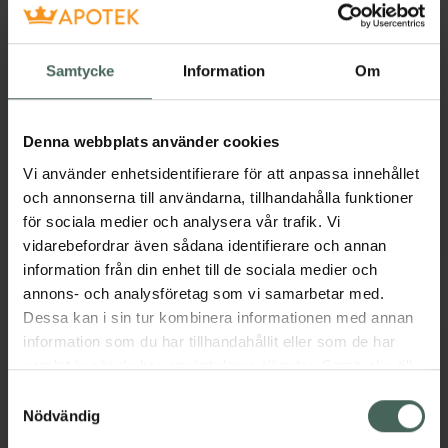
4.6 av 5 i omdöme
5 av 5 i omdöme
Avène MEN After-
NIVEA MEN Protect &
Shave Balm
Care After Shave
Samtycke
Information
Om
Balm
After Shave Balsam 75
ml
Vårdande rakbalsam
Denna webbplats använder cookies
100 ml
Vi använder enhetsidentifierare för att anpassa innehållet
Pris online
Pris online
och annonserna till användarna, tillhandahålla funktioner
205 kr
75 kr
för sociala medier och analysera vår trafik. Vi
vidarebefordrar även sådana identifierare och annan
Avène MEN After-Shave Balm, 205 kr.
NIVEA MEN P
Köp
Köp
information från din enhet till de sociala medier och
annons- och analysföretag som vi samarbetar med.
Dessa kan i sin tur kombinera informationen med annan
information som du har tillhandahållit eller som de har
samlat in när du har använt deras tjänster. Samtycke till
cookies är frivilligt och du kan när som helst ändra eller
Samtyckesval
återkalla ditt samtycke via webbplatsens
Nödvändig
cookieinställningar. Ett återkallat samtycke påverkar inte
20%