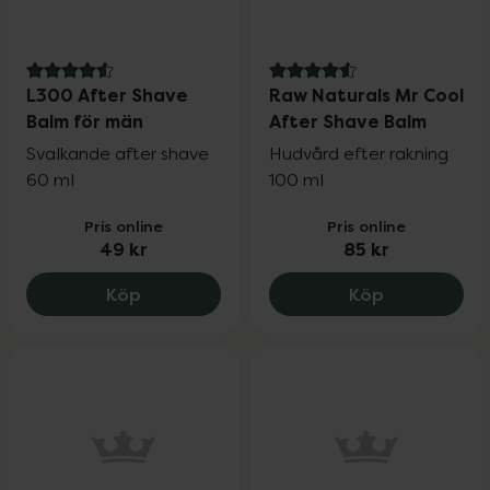
4.6 av 5 i omdöme
4.6 av 5 i omdöme
L300 After Shave
Raw Naturals Mr Cool
Balm för män
After Shave Balm
Svalkande after shave
Hudvård efter rakning
60 ml
100 ml
Pris online
Pris online
49 kr
85 kr
L300 After Shave Balm för män, 49 kr.
Raw Natural
Köp
Köp