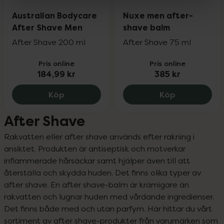
Australian Bodycare
Nuxe men after-
After Shave Men
shave balm
After Shave 200 ml
After Shave 75 ml
Pris online
Pris online
184,99 kr
385 kr
Australian Bodycare After Shave Men, 1
Nuxe men af
Köp
Köp
After Shave
Rakvatten eller after shave används efter rakning i 
ansiktet. Produkten är antiseptisk och motverkar 
inflammerade hårsäckar samt hjälper även till att 
återställa och skydda huden. Det finns olika typer av 
after shave. En after shave-balm är krämigare än 
rakvatten och lugnar huden med vårdande ingredienser. 
Det finns både med och utan parfym. Här hittar du vårt 
sortiment av after shave-produkter från varumärken som 