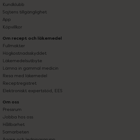
Kundklubb
Sajtens tillgänglighet
App
Köpvillkor
Om recept och läkemedel
Fullmakter
Högkostnadsskyddet
Läkemedelsutbyte
Lämna in gammal medicin
Resa med läkemedel
Receptregistret
Elektroniskt expertstöd, EES
Om oss
Pressrum
Jobba hos oss
Hållbarhet
Samarbeten
Ägare och ledningsgrupp