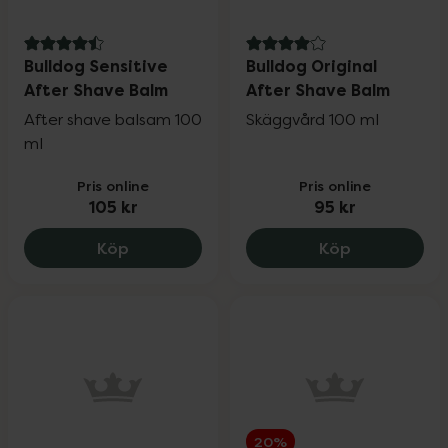
4.5 av 5 i omdöme
4 av 5 i omdöme
Bulldog Sensitive
Bulldog Original
After Shave Balm
After Shave Balm
After shave balsam 100
Skäggvård 100 ml
ml
Pris online
Pris online
105 kr
95 kr
Bulldog Sensitive After Shave Balm, 105 
Bulldog Orig
Köp
Köp
20%