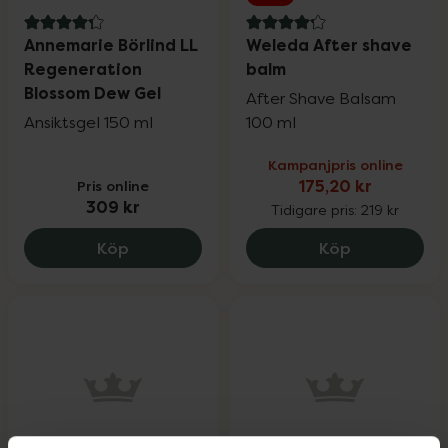
4.3 av 5 i omdöme
4.2 av 5 i omdöme
Annemarie Börlind LL
Weleda After shave
Regeneration
balm
Blossom Dew Gel
After Shave Balsam
Ansiktsgel 150 ml
100 ml
Kampanjpris online
Pris online
175,20 kr
309 kr
Tidigare pris:
219 kr
Annemarie Börlind LL Regeneration Blo
Weleda After
Köp
Köp