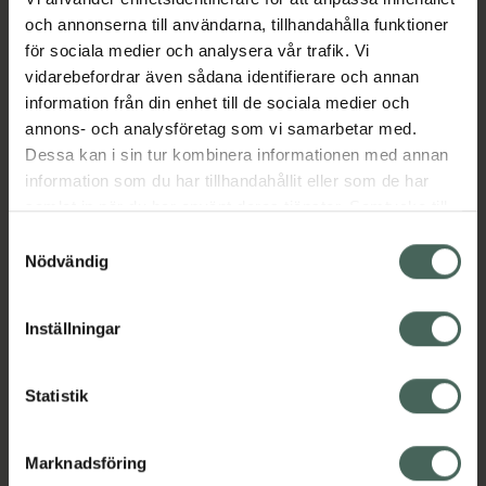
Jämförpris
2526,67 kr
/
l
och annonserna till användarna, tillhandahålla funktioner
för sociala medier och analysera vår trafik. Vi
EAN:
04011061006593
vidarebefordrar även sådana identifierare och annan
Kategorier:
information från din enhet till de sociala medier och
annons- och analysföretag som vi samarbetar med.
After Shave
Ansiktsvård
Hudvård
Dessa kan i sin tur kombinera informationen med annan
Rakning och hårborttagning
information som du har tillhandahållit eller som de har
samlat in när du har använt deras tjänster. Samtycke till
cookies är frivilligt och du kan när som helst ändra eller
Omdömen
Visa
Samtyckesval
återkalla ditt samtycke via webbplatsens
Nödvändig
cookieinställningar. Ett återkallat samtycke påverkar inte
Innehåll
Visa
lagligheten av behandling som skett innan återkallelsen.
Inställningar
Instruktioner
Visa
Statistik
Marknadsföring