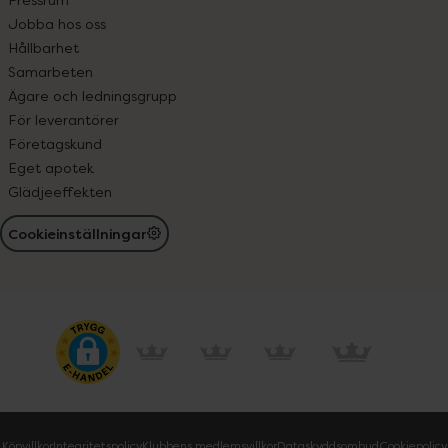
Jobba hos oss
Hållbarhet
Samarbeten
Ägare och ledningsgrupp
För leverantörer
Företagskund
Eget apotek
Glädjeeffekten
Cookieinställningar
Köpvillkor
Integritetspolicy
Klubbens medlemsvillkor
Dataskyddsombud
Cookiepolicy