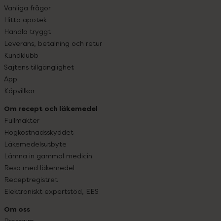
Vanliga frågor
Hitta apotek
Handla tryggt
Leverans, betalning och retur
Kundklubb
Sajtens tillgänglighet
App
Köpvillkor
Om recept och läkemedel
Fullmakter
Högkostnadsskyddet
Läkemedelsutbyte
Lämna in gammal medicin
Resa med läkemedel
Receptregistret
Elektroniskt expertstöd, EES
Om oss
Pressrum