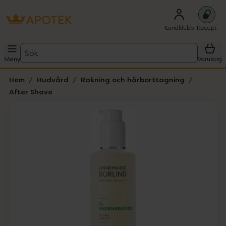
Kundklubb
Recept
Sök
Meny
Varukorg
Hem
Hudvård
Rakning och hårborttagning
After Shave
Hoppa över Lista
Lista: . Innehåller 1 objekt.