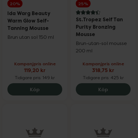
20%
25%
Ida Warg Beauty
4.4 av 5 i omdöme
St.Tropez Self Tan
Warm Glow Self-
Purity Bronzing
Tanning Mousse
Mousse
Brun utan sol 150 ml
Brun-utan-sol mousse
200 ml
Kampanjpris online
Kampanjpris online
119,20 kr
318,75 kr
Tidigare pris:
149 kr
Tidigare pris:
425 kr
Ida Warg Beauty Warm Glow Self-Tannin
St.Tropez Se
Köp
Köp