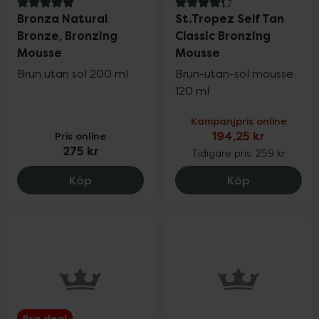
5 av 5 i omdöme
4.3 av 5 i omdöme
Bronza Natural
St.Tropez Self Tan
Bronze, Bronzing
Classic Bronzing
Mousse
Mousse
Brun utan sol 200 ml
Brun-utan-sol mousse
120 ml
Kampanjpris online
Pris online
194,25 kr
275 kr
Tidigare pris:
259 kr
Bronza Natural Bronze, Bronzing Mouss
St.Tropez Se
Köp
Köp
Bra deal