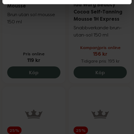
4 av 5 i omdöme
Ida Warg Beauty
Mousse
Cocoa Self-Tanning
Brun utan sol mousse
Mousse 1H Express
150 ml
Snabbverkande brun-
utan-sol 150 ml
Kampanjpris online
Pris online
156 kr
119 kr
Tidigare pris:
195 kr
Nordictan Self Tan Mousse, 119 kr.
Ida Warg Be
Köp
Köp
25%
25%