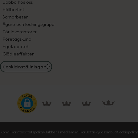
Jobba hos oss
Hållbarhet
Samarbeten
Ägare och ledningsgrupp
För leverantörer
Företagskund
Eget apotek
Glädjeeffekten
Cookieinställningar
Köpvillkor
Integritetspolicy
Klubbens medlemsvillkor
Dataskyddsombud
Cookiepolicy