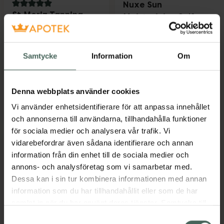
Nuxe Sun
5 av 5 i omdöme
St Moriz Tanning
Moisturizing Self-
Mousse
Tanning Mousse
Tanning Mousse
Brun utan sol mousse
Medium
150 ml
Samtycke
Information
Om
Pris online
Pris online
125 kr
225 kr
Denna webbplats använder cookies
St Moriz Tanning Mousse, 125 kr.
Nuxe Sun Mo
Köp
Köp
Vi använder enhetsidentifierare för att anpassa innehållet
och annonserna till användarna, tillhandahålla funktioner
för sociala medier och analysera vår trafik. Vi
vidarebefordrar även sådana identifierare och annan
information från din enhet till de sociala medier och
annons- och analysföretag som vi samarbetar med.
Dessa kan i sin tur kombinera informationen med annan
information som du har tillhandahållit eller som de har
samlat in när du har använt deras tjänster. Samtycke till
cookies är frivilligt och du kan när som helst ändra eller
Samtyckesval
4 av 5 i omdöme
5 av 5 i omdöme