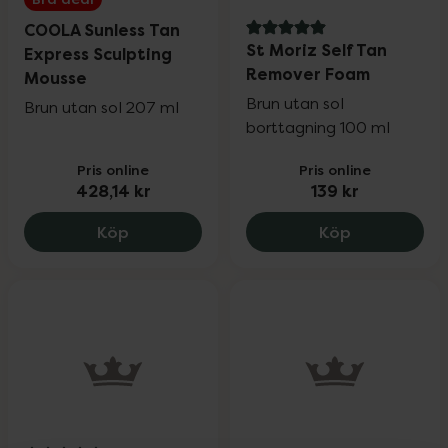
COOLA Sunless Tan
5 av 5 i omdöme
St Moriz Self Tan
Express Sculpting
Remover Foam
Mousse
Brun utan sol
Brun utan sol 207 ml
borttagning 100 ml
Pris online
Pris online
428,14 kr
139 kr
COOLA Sunless Tan Express Sculpting M
St Moriz Se
Köp
Köp