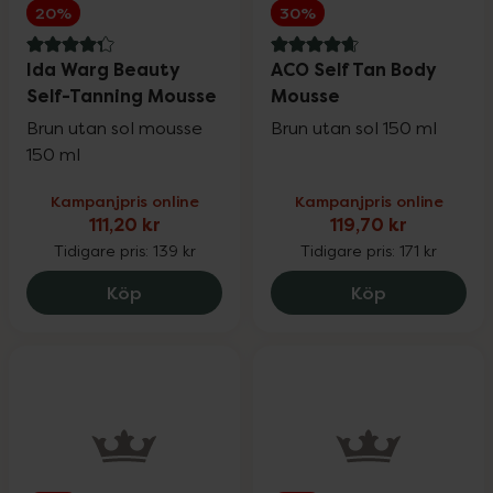
20%
30%
4.3 av 5 i omdöme
4.8 av 5 i omdöme
Ida Warg Beauty
ACO Self Tan Body
Self-Tanning Mousse
Mousse
Brun utan sol mousse
Brun utan sol 150 ml
150 ml
Kampanjpris online
Kampanjpris online
111,20 kr
119,70 kr
Tidigare pris:
139 kr
Tidigare pris:
171 kr
Ida Warg Beauty Self-Tanning Mousse, 11
ACO Self Ta
Köp
Köp