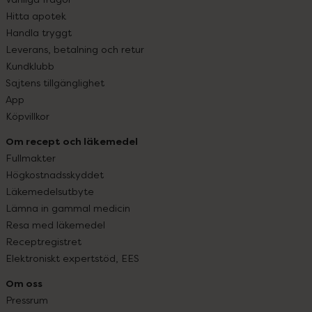
Hitta apotek
Handla tryggt
Leverans, betalning och retur
Kundklubb
Sajtens tillgänglighet
App
Köpvillkor
Om recept och läkemedel
Fullmakter
Högkostnadsskyddet
Läkemedelsutbyte
Lämna in gammal medicin
Resa med läkemedel
Receptregistret
Elektroniskt expertstöd, EES
Om oss
Pressrum