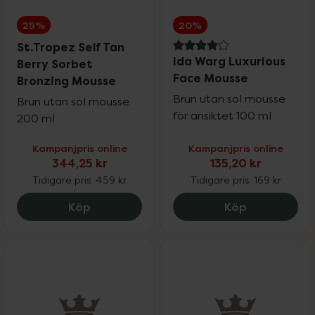
25%
20%
St.Tropez Self Tan
4.1 av 5 i omdöme
Ida Warg Luxurious
Berry Sorbet
Face Mousse
Bronzing Mousse
Brun utan sol mousse
Brun utan sol mousse
för ansiktet 100 ml
200 ml
Kampanjpris online
Kampanjpris online
344,25 kr
135,20 kr
Tidigare pris:
459 kr
Tidigare pris:
169 kr
St.Tropez Self Tan Berry Sorbet Bronzi
Ida Warg Lu
Köp
Köp