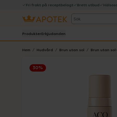
Fri frakt på receptbelagt
Brett utbud
Hälsos
Sök
Produkter
Erbjudanden
Hem
Hudvård
Brun utan sol
Brun utan so
30%
Hoppa över Lista
Lista: . Innehåller 2 objekt.