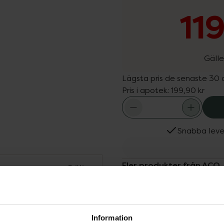
11
Gälle
Lägsta pris de senaste 30
Pris i apotek:
199,90 kr
Snabba leve
Fler produkter från ACO
Dölj
Aktuella erbjudanden
Köps ofta tills
aturlig solkysst färg
till 7 dagar. Flera
Information
 applicera, torkar snabbt