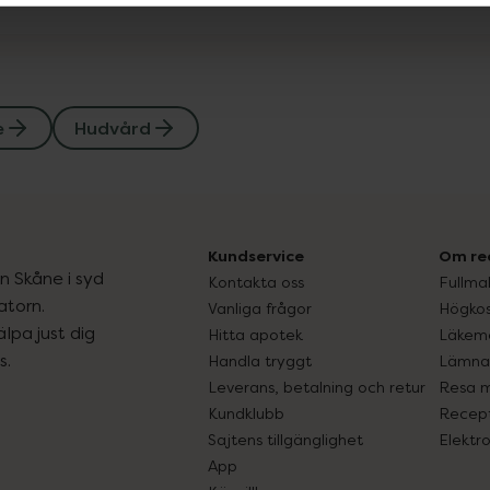
e
Hudvård
Kundservice
Om re
ån Skåne i syd
Kontakta oss
Fullma
atorn.
Vanliga frågor
Högkos
lpa just dig
Hitta apotek
Läkem
s.
Handla tryggt
Lämna 
Leverans, betalning och retur
Resa 
Kundklubb
Recept
Sajtens tillgänglighet
Elektr
App