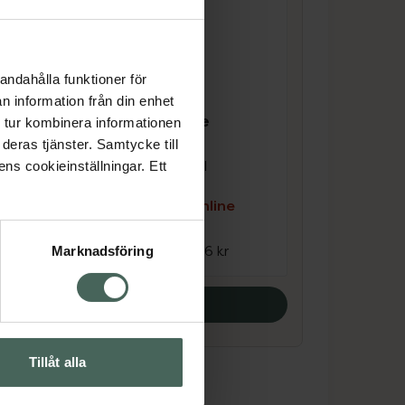
andahålla funktioner för
n information från din enhet
4.7 av 5 i omdöme
ACO Self Tan Face
 tur kombinera informationen
Drops
deras tjänster. Samtycke till
Brun utan sol 30 ml
ens cookieinställningar. Ett
e
Kampanjpris online
123,20 kr
Tidigare pris:
176 kr
Marknadsföring
Köp båda
Tillåt alla