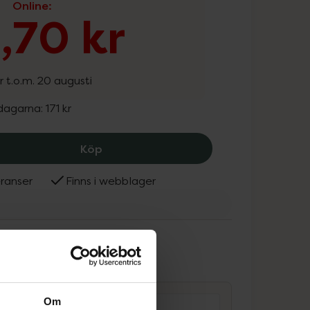
Online
:
9,70 kr
r t.o.m. 20 augusti
 dagarna:
171 kr
ACO Self Tan Body Mousse, 119.7 kr.
Köp
ranser
Finns i webblager
ammans
Om