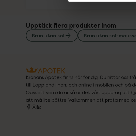
Upptäck flera produkter inom
Brun utan sol
Brun utan sol-mouss
Kronans Apotek finns här för dig. Du hittar oss fr
till Lappland i norr, och online i mobilen och på d
Oavsett vem du är så är det vårt uppdrag att hjä
att må lite bättre. Välkommen att prata med os