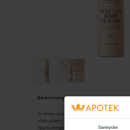
Beskrivning
En brun-utan-sol som ger din hud en jämn n
utan solens skadliga strålar, som håller upp 
appliceringar ger en djupare färg. Lätt att
Samtycke