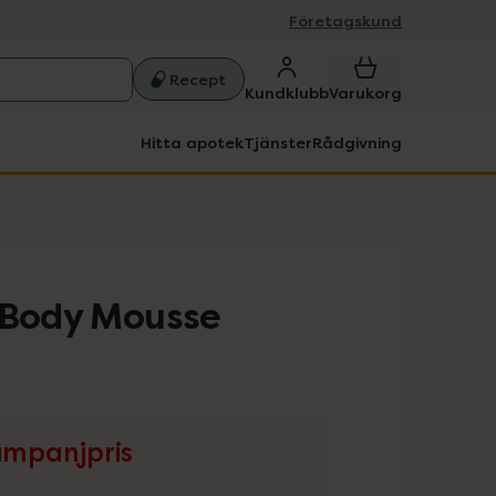
Företagskund
Recept
Kundklubb
Varukorg
Hitta apotek
Tjänster
Rådgivning
 Body Mousse
mpanjpris