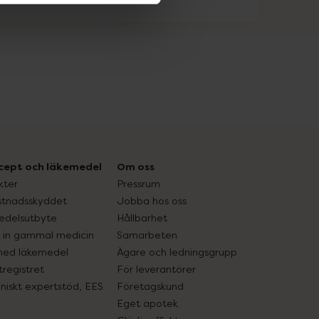
cept och läkemedel
Om oss
kter
Pressrum
tnadsskyddet
Jobba hos oss
edelsutbyte
Hållbarhet
in gammal medicin
Samarbeten
med läkemedel
Ägare och ledningsgrupp
registret
För leverantörer
oniskt expertstöd, EES
Företagskund
Eget apotek