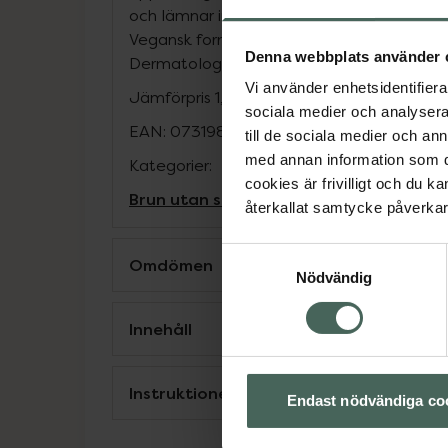
och lämnar inga fläckar på textilier. Med å
Vegansk formulering. Milt parfymerad. Pass
Denna webbplats använder 
Dermatologiskt testad.
Vi använder enhetsidentifierar
Jämförpris
1,33 kr
/
ml
sociala medier och analysera 
EAN:
07319861025767
till de sociala medier och a
med annan information som du 
Kategorier:
cookies är frivilligt och du k
Brun utan sol
Brun utan sol-mousse
Hud
återkallat samtycke påverkar 
Samtyckesval
Omdömen
Nödvändig
Innehåll
Instruktioner
Endast nödvändiga co