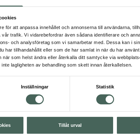
terfuktande glycerin.
ar även känslig hud.
cookies
e för att anpassa innehållet och annonserna till användarna, tillh
vår trafik. Vi vidarebefordrar även sådana identifierare och anna
4.8 av 5 i omdöme
ACO Self Tan Body
nnons- och analysföretag som vi samarbetar med. Dessa kan i sin
Mousse
har tillhandahållit eller som de har samlat in när du har använt 
Brun utan sol 150 ml
an när som helst ändra eller återkalla ditt samtycke via webbplats
vård
inte lagligheten av behandling som skett innan återkallelsen.
Kampanjpris onlin
119,70 kr
Visa
Tidigare pris:
171 kr
Inställningar
Statistik
Köp båda för
:
Visa
242,90 kr
Visa
okies
Tillåt urval