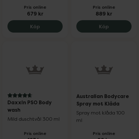
Pris online
Pris online
679 kr
889 kr
Salicylsyra i Decubal kräm APL 2 %, 679 
Salicylsyrev
Köp
Köp
Australian Bodycare
4.8 av 5 i omdöme
Daxxin PSO Body
Spray mot Klåda
wash
Spray mot klåda 100
Mild duschtvål 300 ml
ml
Pris online
Pris online