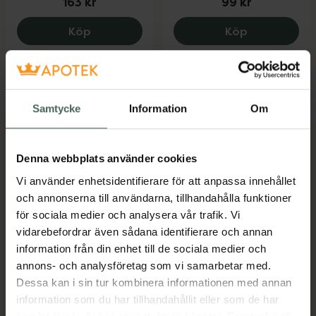
163 kr
99 kr
Daxxin PSO Body wash, 163 kr.
Australian 
Köp
Köp
Samtycke
Information
Om
Denna webbplats använder cookies
Vi använder enhetsidentifierare för att anpassa innehållet
Hydrokortison
Miniderm 20 %
och annonserna till användarna, tillhandahålla funktioner
Evolan 10 mg/g
Övriga hudskyddande
för sociala medier och analysera vår trafik. Vi
Hydrokortison, Salva,
och uppmjukande
vidarebefordrar även sådana identifierare och annan
20 gram
medel, Kräm,...
information från din enhet till de sociala medier och
Läkemedel
Läkemedel
annons- och analysföretag som vi samarbetar med.
Dessa kan i sin tur kombinera informationen med annan
Pris online
Pris online
35,90 kr
335 kr
information som du har tillhandahållit eller som de har