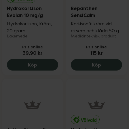
Hydrokortison
Bepanthen
Evolan 10 mg/g
SensiCalm
Hydrokortison, Kräm,
Kortisonfri kräm vid
20 gram
eksem och klåda 50 g
Läkemedel
Medicinteknisk produkt
Pris online
Pris online
39,90 kr
115 kr
Hydrokortison Evolan 10 mg/g, 39.9 kr.
Bepanthen S
Köp
Köp