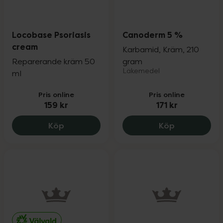
Locobase Psoriasis
Canoderm 5 %
cream
Karbamid, Kräm, 210
Reparerande kräm 50
gram
Läkemedel
ml
Pris online
Pris online
159 kr
171 kr
Locobase Psoriasis cream, 159 kr.
Canoderm 5 
Köp
Köp