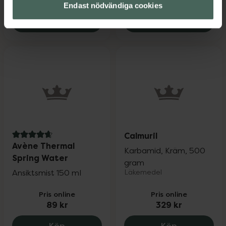
165 kr
49,90 kr
Endast nödvändiga cookies
Aveeno Dermexa Daily Emollient Body W
Salubrin Fä
Köp
Köp
Calmuril
4.7 av 5 i omdöme
Avène Thermal
Karbamid, Kräm, 500
Spring Water
gram
Ansiktsmist 150 ml
Läkemedel
Pris online
Pris online
89 kr
329 kr
Avène Thermal Spring Water, 89 kr.
Calmuril, 329
Köp
Köp