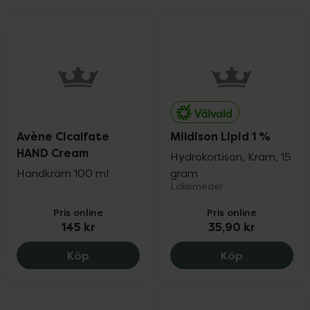
Avène Cicalfate
Mildison Lipid 1 %
HAND Cream
Hydrokortison, Kräm, 15
Handkräm 100 ml
gram
Läkemedel
Pris online
Pris online
145 kr
35,90 kr
Avène Cicalfate HAND Cream, 145 kr.
Mildison Lipi
Köp
Köp