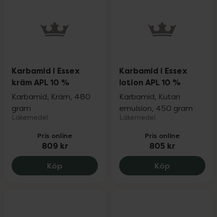
Karbamid i Essex
Karbamid i Essex
kräm APL 10 %
lotion APL 10 %
Karbamid, Kräm, 480
Karbamid, Kutan
gram
emulsion, 450 gram
Läkemedel
Läkemedel
Pris online
Pris online
809 kr
805 kr
Karbamid i Essex kräm APL 10 %, 809 kr
Karbamid i E
Köp
Köp