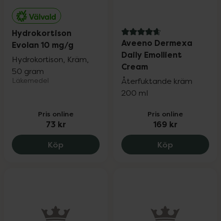
Hydrokortison
4.8 av 5 i omdöme
Aveeno Dermexa
Evolan 10 mg/g
Daily Emollient
Hydrokortison, Kräm,
Cream
50 gram
Läkemedel
Återfuktande kräm
200 ml
Pris online
Pris online
73 kr
169 kr
Hydrokortison Evolan 10 mg/g, 73 kr.
Aveeno Derm
Köp
Köp