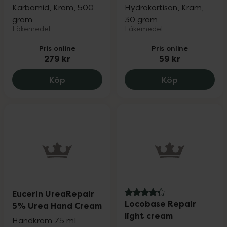
Karbamid, Kräm, 500
Hydrokortison, Kräm,
gram
30 gram
Läkemedel
Läkemedel
Pris online
Pris online
279 kr
59 kr
Fenuril, 279 kr.
Mildison Lipi
Köp
Köp
Eucerin UreaRepair
4.3 av 5 i omdöme
Locobase Repair
5% Urea Hand Cream
light cream
Handkräm 75 ml