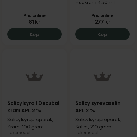
Hudkräm 450 ml
Pris online
Pris online
81 kr
277 kr
Eucerin UreaRepair 5% Urea Hand Cream
Locobase Re
Köp
Köp
Salicylsyra i Decubal
Salicylsyrevaselin
kräm APL 2 %
APL 2 %
Salicylsyrapreparat,
Salicylsyrapreparat,
Kräm, 100 gram
Salva, 210 gram
Läkemedel
Läkemedel