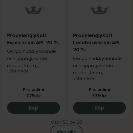
Propylenglykol i
Propylenglykol i
Essex kräm APL 20 %
Locobase kräm APL
20 %
Övriga hudskyddande
och uppmjukande
Övriga hudskyddande
medel, Kräm,...
och uppmjukande
Läkemedel
medel, Kräm,...
Läkemedel
Pris online
Pris online
775 kr
739 kr
Propylenglykol i Essex kräm APL 20 %, 7
Propylengly
Köp
Köp
Visar 30 av 68
Visa alla