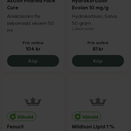
Astion Pharma Face
Hydrokortison
Cure
Evolan 10 mg/g
Ansiktskräm för
Hydrokortison, Salva,
seborroiskt eksem 50
50 gram
Läkemedel
ml
Pris online
Pris online
104 kr
81 kr
Astion Pharma Face Cure, 104 kr.
Hydrokortiso
Köp
Köp
Fenuril
Mildison Lipid 1 %