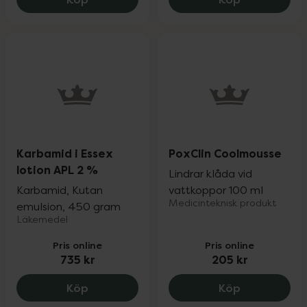
Karbamid i Essex
PoxClin Coolmousse
lotion APL 2 %
Lindrar klåda vid
Karbamid, Kutan
vattkoppor 100 ml
Medicinteknisk produkt
emulsion, 450 gram
Läkemedel
Pris online
Pris online
735 kr
205 kr
Karbamid i Essex lotion APL 2 %, 735 kr.
PoxClin Coo
Köp
Köp