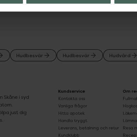
der
Visa
Hudbesvär
Hudbesvär
Hudvård
Kundservice
Om re
ån Skåne i syd
Kontakta oss
Fullma
atorn.
Vanliga frågor
Högkos
lpa just dig
Hitta apotek
Läkem
s.
Handla tryggt
Lämna 
Leverans, betalning och retur
Resa 
Kundklubb
Recept