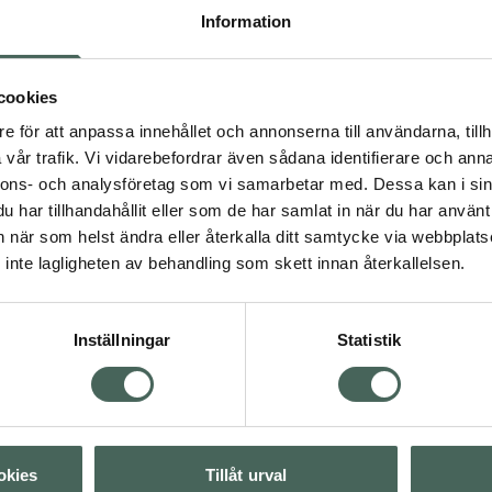
ndning och stora
Information
cookies
e för att anpassa innehållet och annonserna till användarna, tillh
vår trafik. Vi vidarebefordrar även sådana identifierare och anna
nnons- och analysföretag som vi samarbetar med. Dessa kan i sin
svär
Hudbesvär
har tillhandahållit eller som de har samlat in när du har använt 
an när som helst ändra eller återkalla ditt samtycke via webbplats
inte lagligheten av behandling som skett innan återkallelsen.
Visa
Inställningar
Statistik
Visa
Visa
okies
Tillåt urval