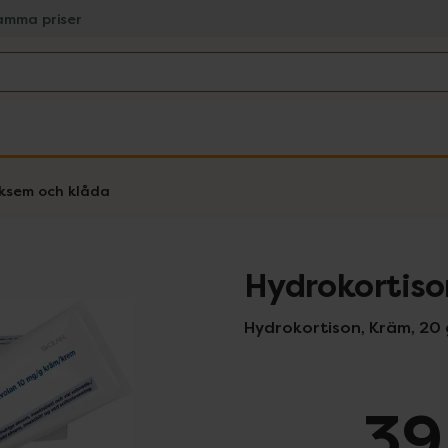
amma priser
ksem och klåda
Hydrokortiso
Hydrokortison, Kräm, 20
39