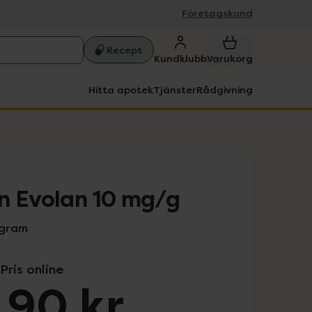
Företagskund
Recept
Kundklubb
Varukorg
Hitta apotek
Tjänster
Rådgivning
n Evolan 10 mg/g
 gram
Pris online
,90 kr