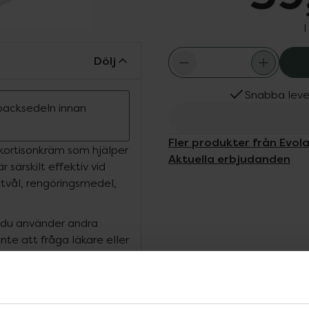
I
Dölj
Snabba leve
ipacksedeln innan
Fler produkter från Evol
kortisonkräm som hjälper
Aktuella erbjudanden
r särskilt effektiv vid
tvål, rengöringsmedel,
 du använder andra
nte att fråga läkare eller
graviditet och amning,