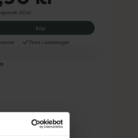
 apotek:
60 kr
Hydrokortison Evolan 10 mg/g, 39.9 k
Köp
ranser
Finns i webblager
an