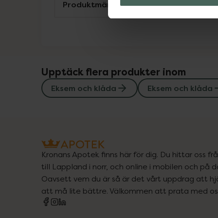
Produktmärkningar och konsumentgui
Upptäck flera produkter inom
Eksem och klåda
Eksem och klåda
Kronans Apotek finns här för dig. Du hittar oss fr
till Lappland i norr, och online i mobilen och på d
Oavsett vem du är så är det vårt uppdrag att hjä
att må lite bättre. Välkommen att prata med os