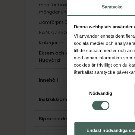
men för bästa resultat bör långvarig anvä
Samtycke
mängder undvikas.
Jämförpris
3000 kr
/
kg
Denna webbplats använder 
EAN:
07350041585190
Vi använder enhetsidentifierar
Kategorier:
sociala medier och analysera 
till de sociala medier och a
Eksem och klåda
Eksem och klåda
Hudbe
med annan information som du 
Hudvård
cookies är frivilligt och du k
återkallat samtycke påverkar 
Innehåll
Samtyckesval
Nödvändig
Instruktioner
Bipacksedel från FASS
Endast nödvändiga co