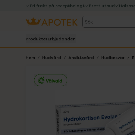
Fri frakt på receptbelagt
Brett utbud
Hälsos
Sök
Produkter
Erbjudanden
Hem
Hudvård
Ansiktsvård
Hudbesvär
E
Hoppa över Lista
Lista: . Innehåller 1 objekt.