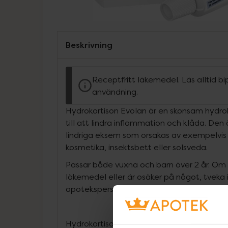
Beskrivning
Receptfritt läkemedel. Läs alltid b
användning.
Hydrokortison Evolan är en skonsam hydro
till att lindra inflammation och klåda. Den ä
lindriga eksem som orsakas av exempelvis 
kosmetika, insektsbett eller solsveda.
Passar både vuxna och barn över 2 år. Om
läkemedel eller är osäker på något, tveka i
apotekspersonal för råd.
Hydrokortison Evolan kan användas under 