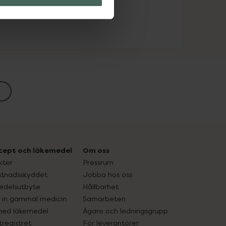
cept och läkemedel
Om oss
kter
Pressrum
tnadsskyddet
Jobba hos oss
edelsutbyte
Hållbarhet
in gammal medicin
Samarbeten
med läkemedel
Ägare och ledningsgrupp
registret
För leverantörer