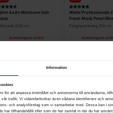
.8 av 5 i omdöme
5 av 5 i omdöme
jörn Axén Moisture Hair
Wella Professionals 
ask
Fresh Mask Pearl Blo
årmask 200 ml
Färginpackning 150 ml
Kampanjpris online
Kampanjpris onli
179,25 kr
153,75 kr
Tidigare pris:
239 kr
Tidigare pris:
205 
Björn Axén Moisture Hair Mask, 179.25 kr
Wella
Köp
Köp
Information
cookies
e för att anpassa innehållet och annonserna till användarna, tillh
vår trafik. Vi vidarebefordrar även sådana identifierare och anna
nnons- och analysföretag som vi samarbetar med. Dessa kan i sin
25%
25%
har tillhandahållit eller som de har samlat in när du har använt 