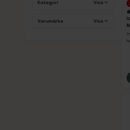
Kategori
Visa
4
I
Varumärke
Visa
M
I
h