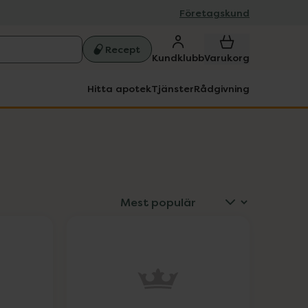
Företagskund
Recept
Kundklubb
Varukorg
Hitta apotek
Tjänster
Rådgivning