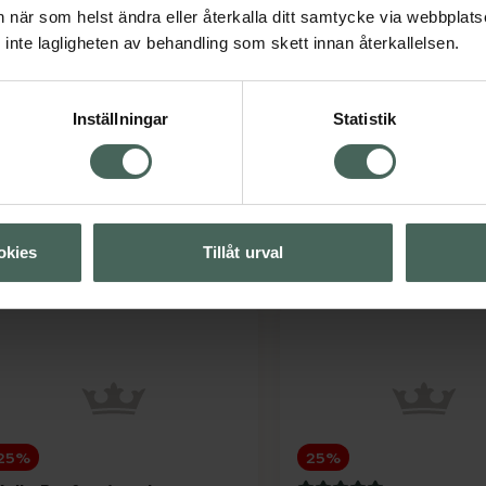
an när som helst ändra eller återkalla ditt samtycke via webbplats
.3 av 5 i omdöme
4.6 av 5 i omdöme
ronans Apotek Hair +
Löwengrip The Cure -
inte lagligheten av behandling som skett innan återkallelsen.
calp skalpserum
Mask
årbottenserum 40 ml
Hårmask 200 ml
Inställningar
Statistik
Kampanjpris online
Kampanjpris onli
74,25 kr
156,75 kr
Tidigare pris:
99 kr
Tidigare pris:
209 
Kronans Apotek Hair + Scalp skalpserum,
Löwen
Köp
Köp
okies
Tillåt urval
25%
25%