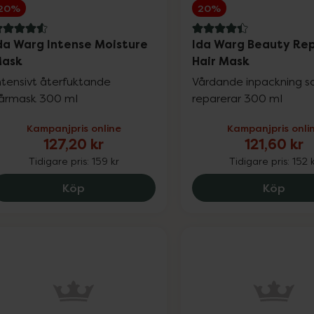
20%
20%
.6 av 5 i omdöme
4.4 av 5 i omdöme
da Warg Intense Moisture
Ida Warg Beauty Rep
ask
Hair Mask
ntensivt återfuktande
Vårdande inpackning 
årmask 300 ml
reparerar 300 ml
Kampanjpris online
Kampanjpris onli
127,20 kr
121,60 kr
Tidigare pris:
159 kr
Tidigare pris:
152 
Ida Warg Intense Moisture Mask, 127.2 kr
Ida W
Köp
Köp