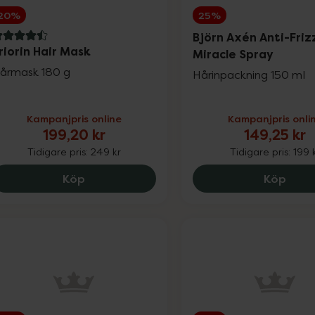
20%
25%
Björn Axén Anti-Friz
.5 av 5 i omdöme
riorin Hair Mask
Miracle Spray
årmask 180 g
Hårinpackning 150 ml
Kampanjpris online
Kampanjpris onli
199,20 kr
149,25 kr
Tidigare pris:
249 kr
Tidigare pris:
199 
Priorin Hair Mask, 199.2 kr.
Björn
Köp
Köp