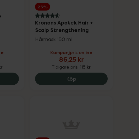
25%
z
4.6 av 5 i omdöme
Kronans Apotek Hair +
Scalp Strengthening
Hårmask 150 ml
ne
Kampanjpris online
86,25 kr
kr
Tidigare pris:
115 kr
 Axén Anti-Frizz Miracle Spray, 149.25 kr.
Kronans Apotek Hair + Sc
Köp