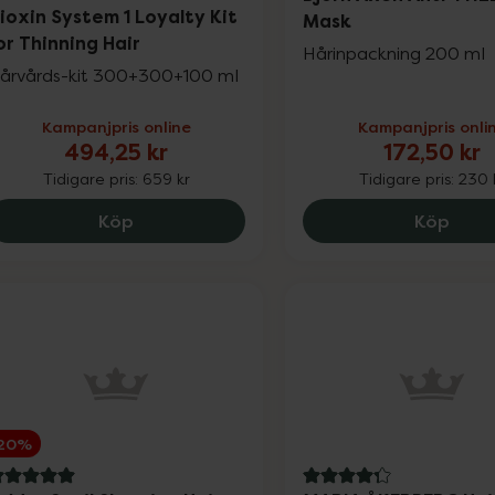
 av 5 i omdöme
ioxin System 1 Loyalty Kit
Mask
or Thinning Hair
Hårinpackning 200 ml
årvårds-kit 300+300+100 ml
Kampanjpris online
Kampanjpris onli
494,25 kr
172,50 kr
Tidigare pris:
659 kr
Tidigare pris:
230 
Nioxin System 1 Loyalty Kit for Thinning 
Björn
Köp
Köp
20%
 av 5 i omdöme
4.3 av 5 i omdöme