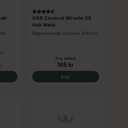
4.6 av 5 i omdöme
air
OGX Coconut Miracle Oil
Hair Mask
som
Reparerande hårmask 300 ml
ne
Pris online
165 kr
kr
.
arg Beauty Repair Hair Mask, 121.6 kr.
OGX Coconut Miracle Oil 
Köp