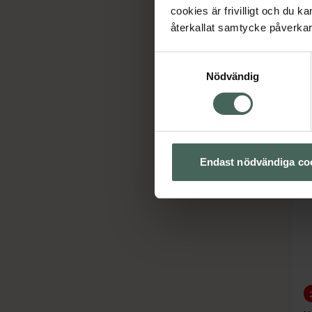
cookies är frivilligt och du k
4
K
återkallat samtycke påverkar 
S
Samtyckesval
H
Nödvändig
Endast nödvändiga co