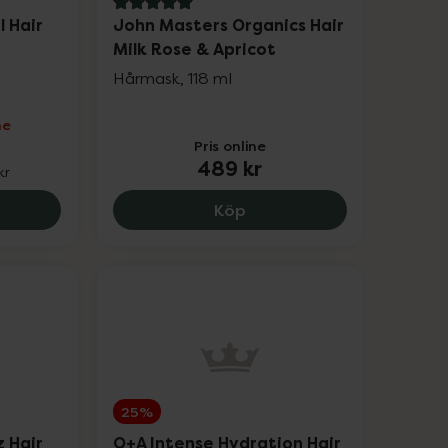
5 av 5 i omdöme
l Hair
John Masters Organics Hair
Milk Rose & Apricot
Hårmask, 118 ml
ne
Pris online
489 kr
kr
sk, 480.75 kr.
 Axén Color Seal Hair Mask, 180 kr.
John Masters Organics Ha
Köp
25%
z Hair
Q+A Intense Hydration Hair