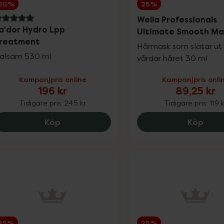
20%
25%
Wella Professionals
 av 5 i omdöme
a'dor Hydro Lpp
Ultimate Smooth Ma
reatment
Hårmask som slätar ut
alsam 530 ml
vårdar håret 30 ml
Kampanjpris online
Kampanjpris onli
196 kr
89,25 kr
Tidigare pris:
245 kr
Tidigare pris:
119 
La'dor Hydro Lpp Treatment, 196 kr.
Well
Köp
Köp
25%
25%