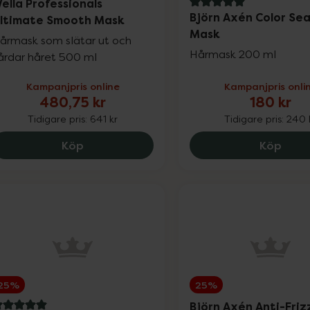
ella Professionals
5 av 5 i omdöme
Björn Axén Color Sea
ltimate Smooth Mask
Mask
årmask som slätar ut och
Hårmask 200 ml
årdar håret 500 ml
Kampanjpris online
Kampanjpris onli
480,75 kr
180 kr
Tidigare pris:
641 kr
Tidigare pris:
240 
Wella Professionals Ultimate Smooth Ma
Björn
Köp
Köp
25%
25%
Björn Axén Anti-Friz