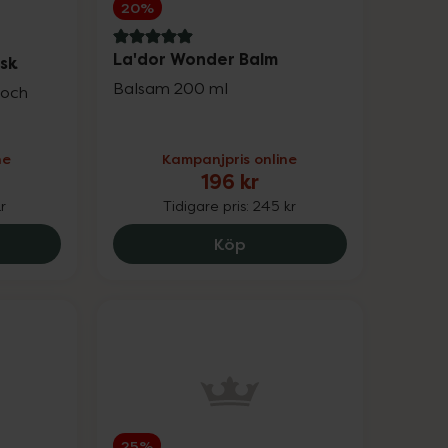
20%
5 av 5 i omdöme
La'dor Wonder Balm
sk
Balsam 200 ml
 och
ne
Kampanjpris online
196 kr
kr
Tidigare pris:
245 kr
a Professionals Ultimate Smooth Mask, 89.25 kr.
La'dor Wonder Balm, 196 
Köp
25%