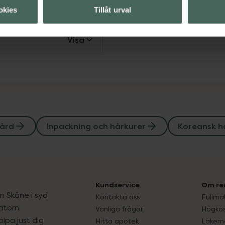
Visa
okies
Tillåt urval
Visa
ård
Inpackning och hårkurer
Koreansk h
Kundservice
Om re
ån Skåne i syd
Kontakta oss
Fullma
atorn.
Vanliga frågor
Högkos
lpa just dig
Hitta apotek
Läkem