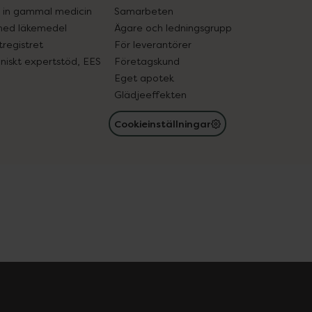
in gammal medicin
Samarbeten
med läkemedel
Ägare och ledningsgrupp
registret
För leverantörer
oniskt expertstöd, EES
Företagskund
Eget apotek
Glädjeeffekten
Cookieinställningar