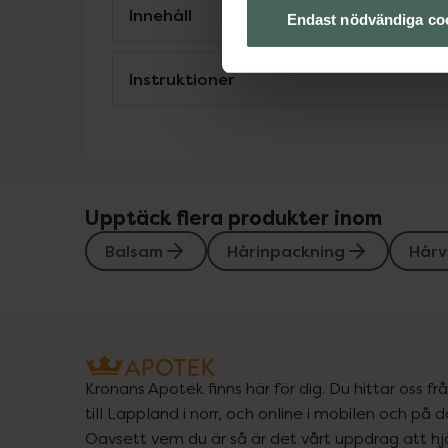
Innehåll
Endast nödvändiga co
Instruktioner
Upptäck flera produkter inom
Balsam
Hårinpackning
Hårv
Kronans Apotek finns här för dig. Du hittar oss fr
till Lappland i norr, och online i mobilen och på d
Oavsett vem du är så är det vårt uppdrag att hjä