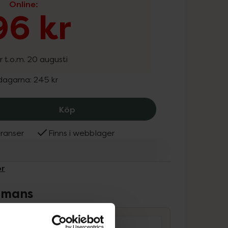
Online
:
96 kr
r t.o.m. 20 augusti
 dagarna:
245 kr
La'dor Wonder Balm, 196 kr.
Köp
ranser
Finns i webblager
or
ammans