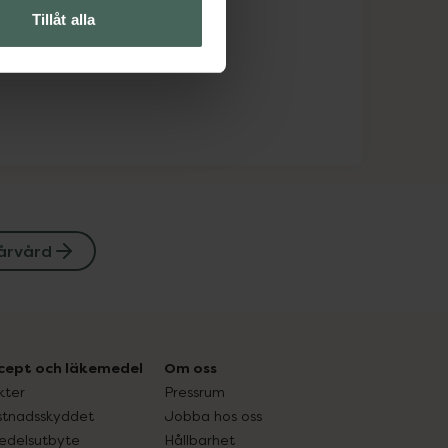
Tillåt alla
årvård
cept och läkemedel
Om oss
kter
Pressrum
tnadsskyddet
Jobba hos oss
edelsutbyte
Hållbarhet