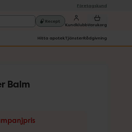
Företagskund
Recept
Kundklubb
Varukorg
Hitta apotek
Tjänster
Rådgivning
r Balm
mpanjpris