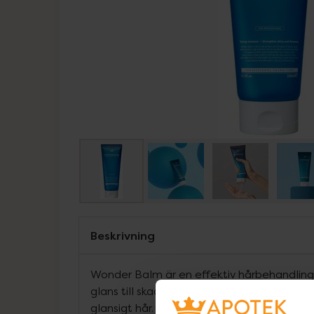
Beskrivning
Wonder Balm är en effektiv hårbehandling
glans till skadat hår. Motverkar frissighet 
glansigt hår. Innehåller protein från silke 