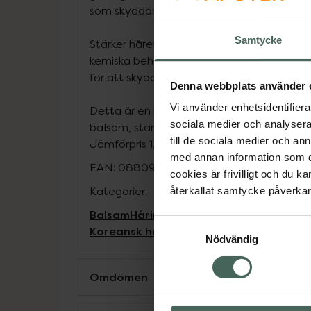
som skyddar både håret och skalpen.
Samtycke
Stärker håret under och efter användning.
kemiska behandlingar som tex. permanent,
för att skydda och återfukta håret.
Denna webbplats använder 
Vi använder enhetsidentifierar
Detta är en multifunktionell produkt so
sociala medier och analysera 
balsam, stärkande hårinpackning eller som
till de sociala medier och a
Jämförpris
1,50 kr
/
ml
med annan information som du 
EAN:
08809181937615
cookies är frivilligt och du k
Kategorier:
återkallat samtycke påverkar 
Balsam
Hårinpackning
Hårvård
Inpackni
Samtyckesval
Koreansk hårvård
Nödvändig
Omdömen