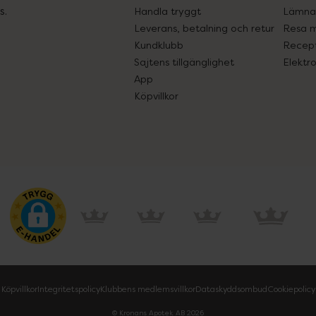
s.
Handla tryggt
Lämna 
Leverans, betalning och retur
Resa 
Kundklubb
Recept
Sajtens tillgänglighet
Elektr
App
Köpvillkor
Köpvillkor
Integritetspolicy
Klubbens medlemsvillkor
Dataskyddsombud
Cookiepolicy
© Kronans Apotek AB
2026