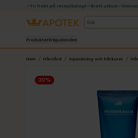
Fri frakt på receptbelagt
Brett utbud
Hälsos
Sök
Produkter
Erbjudanden
Hem
Hårvård
Inpackning och hårkurer
Hår
20%
Hoppa över Lista
Lista: . Innehåller 4 objekt.