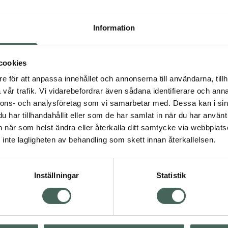
Information
 Använd med fördel före
 färgning och blekning,
cookies
5 av 5 i omdöme
La'dor Wonder Balm
e för att anpassa innehållet och annonserna till användarna, tillh
m kan användas både som
Balsam 200 ml
vår trafik. Vi vidarebefordrar även sådana identifierare och anna
 en leave-in produkt.
nnons- och analysföretag som vi samarbetar med. Dessa kan i sin
Kampanjpris onlin
har tillhandahållit eller som de har samlat in när du har använt 
196 kr
an när som helst ändra eller återkalla ditt samtycke via webbplats
Tidigare pris:
245 k
inte lagligheten av behandling som skett innan återkallelsen.
ng och hårkurer
Köp båda för
:
299,20 kr
Inställningar
Statistik
Visa