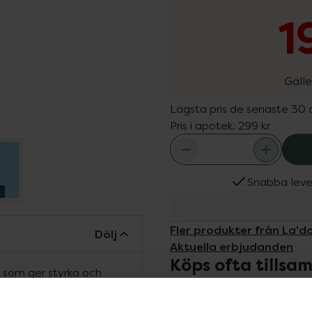
1
Gälle
Lägsta pris de senaste 30
Pris i apotek:
299 kr
Snabba leve
Fler produkter från La'd
Dölj
Aktuella erbjudanden
Köps ofta tills
 som ger styrka och
och ger mjukt, starkt och
och 20 olika aminosyror