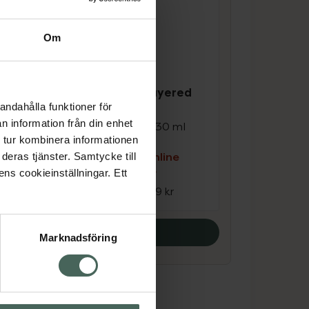
Om
3.9 av 5 i omdöme
La'dor Keratin Layered
andahålla funktioner för
Mist
n information från din enhet
Oljemist för håret 130 ml
 tur kombinera informationen
e
Kampanjpris online
deras tjänster. Samtycke till
103,20 kr
ens cookieinställningar. Ett
r
Tidigare pris:
129 kr
Köp båda
Marknadsföring