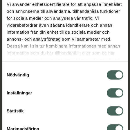
Pris online
Pris online
Vi använder enhetsidentifierare för att anpassa innehållet
100 kr
98 kr
och annonserna till användarna, tillhandahålla funktioner
Twistshake Learn Cutlery Stainless Steel
Twistshake L
Köp
Köp
för sociala medier och analysera vår trafik. Vi
vidarebefordrar även sådana identifierare och annan
information från din enhet till de sociala medier och
annons- och analysföretag som vi samarbetar med.
Dessa kan i sin tur kombinera informationen med annan
information som du har tillhandahållit eller som de har
samlat in när du har använt deras tjänster. Samtycke till
cookies är frivilligt och du kan när som helst ändra eller
Samtyckesval
återkalla ditt samtycke via webbplatsens
Nödvändig
cookieinställningar. Ett återkallat samtycke påverkar inte
Bambino Little
Bambino Open wide!
lagligheten av behandling som skett innan återkallelsen.
scooper! x2
Spoon mint
Inställningar
mint/apricot
Spädbarnsmatning 1 st
Spädbarnsmatning 2
Statistik
par
Pris online
Pris online
Marknadsföring