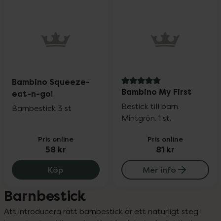
Bambino Squeeze-
5 av 5 i omdöme
Bambino My First
eat-n-go!
Bestick till barn.
Barnbestick 3 st
Mintgrön. 1 st.
Pris online
Pris online
58 kr
81 kr
Bambino Squeeze-eat-n-go!, 58 kr.
Köp
Mer info
Barnbestick
Att introducera rätt barnbestick är ett naturligt steg i 