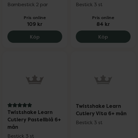
Barnbestick 2 par
Bestick 3 st
Pris online
Pris online
109 kr
84 kr
Bambino Little Scooper! Fork & Spoon, 
Twistshake 
Köp
Köp
Twistshake Learn
5 av 5 i omdöme
Twistshake Learn
Cutlery Vita 6+ mån
Cutlery Pastellblå 6+
Bestick 3 st
mån
Bestick 3 st