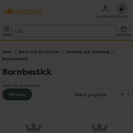
Kundklubb
Recept
Sök
Meny
Varukorg
Hem
Barn och föräldrar
Amning och matning
Barnbestick
Barnbestick
Visar 20 produkter
Filter