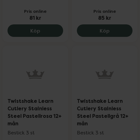
Pris online
Pris online
81 kr
85 kr
Twistshake Learn Cutlery Pastellblå 6+ 
Twistshake L
Köp
Köp
Twistshake Learn
Twistshake Learn
Cutlery Stainless
Cutlery Stainless
Steel Pastellrosa 12+
Steel Pastellgrå 12+
mån
mån
Bestick 3 st
Bestick 3 st