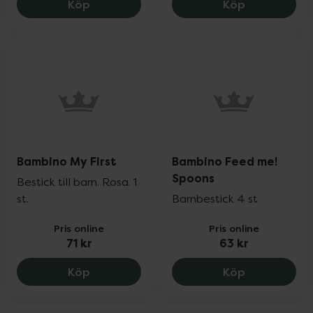
Bambino My First! Cutlery, 97 kr.
Twistshake 
Köp
Köp
Bambino My First
Bambino Feed me!
Spoons
Bestick till barn. Rosa. 1
st.
Barnbestick 4 st
Pris online
Pris online
71 kr
63 kr
Bambino My First, 71 kr.
Bambino Fee
Köp
Köp