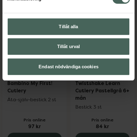
95 kr
45,90 kr
Bambino Little scooper! x2 mint/apricot
Bambino Ope
Köp
Köp
Tillåt alla
Tillåt urval
Endast nödvändiga cookies
Bambino My First!
Twistshake Learn
Cutlery
Cutlery Pastellgrå 6+
mån
Äta-själv-bestick 2 st
Bestick 3 st
Pris online
Pris online
97 kr
84 kr