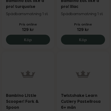
Bambino Eat like a
Bambino Eat like a
pro! turquoise
pro! lilac
Spädbarnsmatning 1 st
Spädbarnsmatning 1 st
Pris online
Pris online
129 kr
129 kr
Bambino Eat like a pro! turquoise, 129 k
Bambino Eat l
Köp
Köp
Bambino Little
Twistshake Learn
Scooper! Fork &
Cutlery Pastellrosa
Spoon
6+ mån