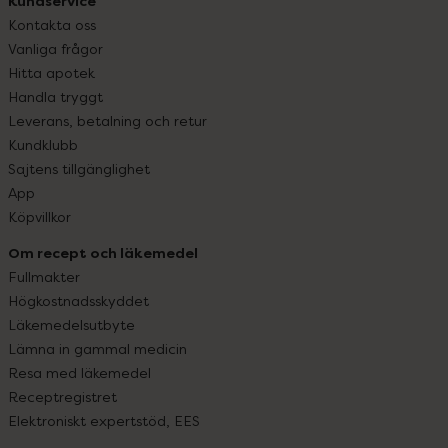
Kundservice
Kontakta oss
Vanliga frågor
Hitta apotek
Handla tryggt
Leverans, betalning och retur
Kundklubb
Sajtens tillgänglighet
App
Köpvillkor
Om recept och läkemedel
Fullmakter
Högkostnadsskyddet
Läkemedelsutbyte
Lämna in gammal medicin
Resa med läkemedel
Receptregistret
Elektroniskt expertstöd, EES