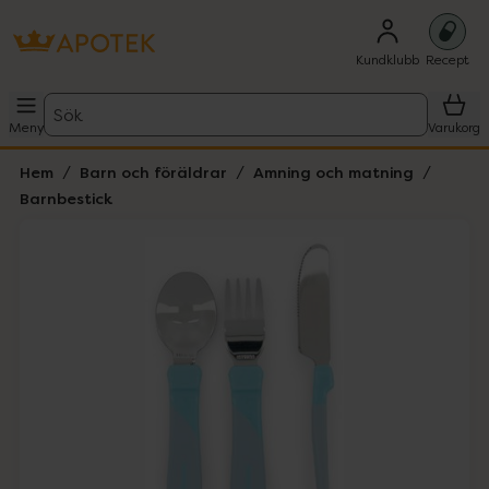
Kundklubb
Recept
Sök
Meny
Varukorg
Hem
Barn och föräldrar
Amning och matning
Barnbestick
Hoppa över Lista
Lista: . Innehåller 2 objekt.