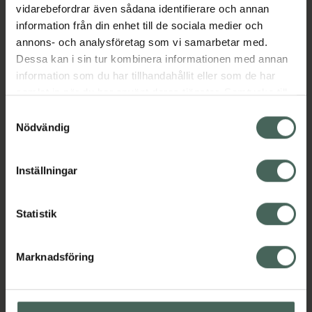
vidarebefordrar även sådana identifierare och annan
Jämförpris
139 kr
/
st
information från din enhet till de sociala medier och
EAN:
07350083122100
annons- och analysföretag som vi samarbetar med.
Dessa kan i sin tur kombinera informationen med annan
Kategorier:
information som du har tillhandahållit eller som de har
Amning och matning
Barn och föräldrar
samlat in när du har använt deras tjänster. Samtycke till
Barnbestick
Barntillbehör
cookies är frivilligt och du kan när som helst ändra eller
Samtyckesval
Äta och dricka själv
återkalla ditt samtycke via webbplatsens
Nödvändig
cookieinställningar. Ett återkallat samtycke påverkar inte
lagligheten av behandling som skett innan återkallelsen.
Innehåll
Visa
Inställningar
Statistik
Upptäck flera produkter inom
Marknadsföring
Amning och matning
Barn och föräldrar
Barnbestick