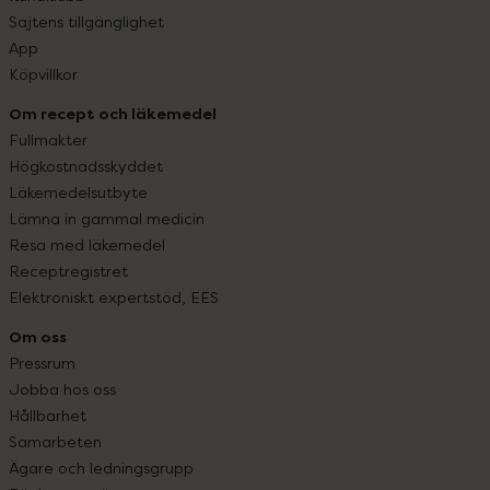
Sajtens tillgänglighet
App
Köpvillkor
Om recept och läkemedel
Fullmakter
Högkostnadsskyddet
Läkemedelsutbyte
Lämna in gammal medicin
Resa med läkemedel
Receptregistret
Elektroniskt expertstöd, EES
Om oss
Pressrum
Jobba hos oss
Hållbarhet
Samarbeten
Ägare och ledningsgrupp