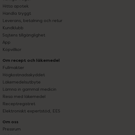
Hitta apotek
Handla tryggt
Leverans, betalning och retur
Kundklubb
Sajtens tillgänglighet
App
Köpvillkor
Om recept och läkemedel
Fullmakter
Högkostnadsskyddet
Läkemedelsutbyte
Lämna in gammal medicin
Resa med läkemedel
Receptregistret
Elektroniskt expertstöd, EES
Om oss
Pressrum