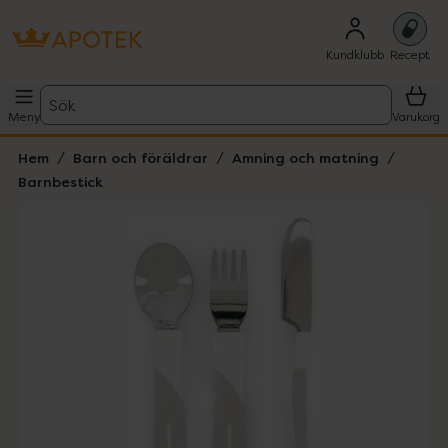
Kundklubb
Recept
Sök
Meny
Varukorg
Hem
Barn och föräldrar
Amning och matning
Barnbestick
Hoppa över Lista
Lista: . Innehåller 2 objekt.