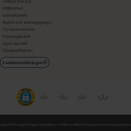
Jobba hos oss
Hållbarhet
Samarbeten
Ägare och ledningsgrupp
För leverantörer
Företagskund
Eget apotek
Glädjeeffekten
Cookieinställningar
Köpvillkor
Integritetspolicy
Klubbens medlemsvillkor
Dataskyddsombud
Cookiepolicy