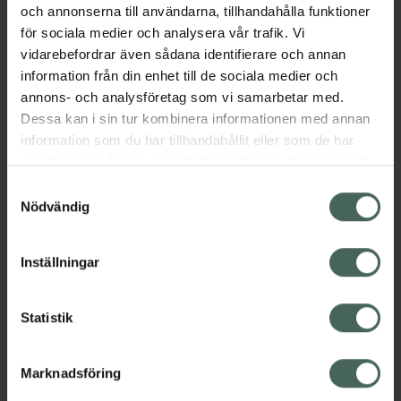
maten.
och annonserna till användarna, tillhandahålla funktioner
för sociala medier och analysera vår trafik. Vi
Jämförpris
139 kr
/
st
vidarebefordrar även sådana identifierare och annan
EAN:
07350083122179
information från din enhet till de sociala medier och
annons- och analysföretag som vi samarbetar med.
Kategorier:
Dessa kan i sin tur kombinera informationen med annan
Amning och matning
Barn och föräldrar
information som du har tillhandahållit eller som de har
Barnbestick
Barntillbehör
samlat in när du har använt deras tjänster. Samtycke till
Äta och dricka själv
cookies är frivilligt och du kan när som helst ändra eller
Samtyckesval
återkalla ditt samtycke via webbplatsens
Nödvändig
cookieinställningar. Ett återkallat samtycke påverkar inte
Omdömen
Visa
lagligheten av behandling som skett innan återkallelsen.
Inställningar
Innehåll
Visa
Statistik
Marknadsföring
Upptäck flera produkter inom