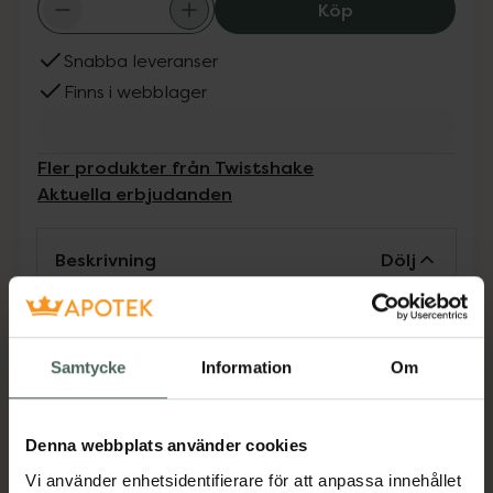
Twistshake Learn
Köp
Snabba leveranser
Finns i webblager
Fler produkter från Twistshake
Aktuella erbjudanden
Beskrivning
Dölj
Twistshake’s äta själv bestick har korta skaft
som är perfekt anpassade för små
Samtycke
Information
Om
barnhänder. Vår softtouch-yta är framtagen
för att ge bra stöd utan att glida. Den
perfekta serien att lära sig med helt enkelt!
Denna webbplats använder cookies
Alla äta själv bestick har en praktisk kant som
avslut för att hindra dem från att glida ner i
Vi använder enhetsidentifierare för att anpassa innehållet