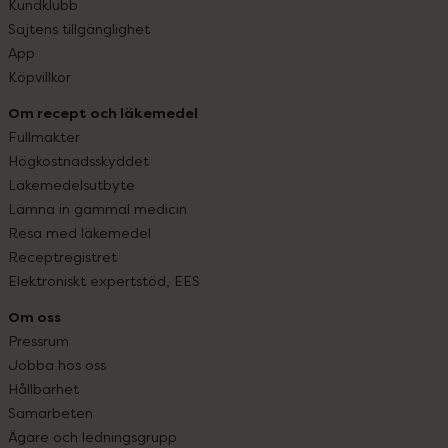
Kundklubb
Sajtens tillgänglighet
App
Köpvillkor
Om recept och läkemedel
Fullmakter
Högkostnadsskyddet
Läkemedelsutbyte
Lämna in gammal medicin
Resa med läkemedel
Receptregistret
Elektroniskt expertstöd, EES
Om oss
Pressrum
Jobba hos oss
Hållbarhet
Samarbeten
Ägare och ledningsgrupp