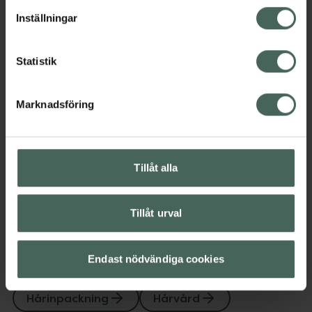
lagligheten av behandling som skett innan återkallelsen.
Jämförpris
1,60 kr
/
ml
Inställningar
EAN:
04064666945248
Statistik
Kategorier:
Hårinpackning
Hårvård
Inpackning och hårkurer
Marknadsföring
Innehåll
Visa
Tillåt alla
Instruktioner
Visa
Tillåt urval
Endast nödvändiga cookies
Upptäck flera produkter inom
Hårinpackning
Hårvård