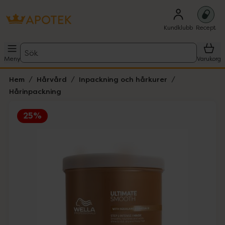
Kundklubb
Recept
Sök
Meny
Varukorg
Hem
Hårvård
Inpackning och hårkurer
Hårinpackning
25%
Hoppa över Lista
Lista: . Innehåller 2 objekt.