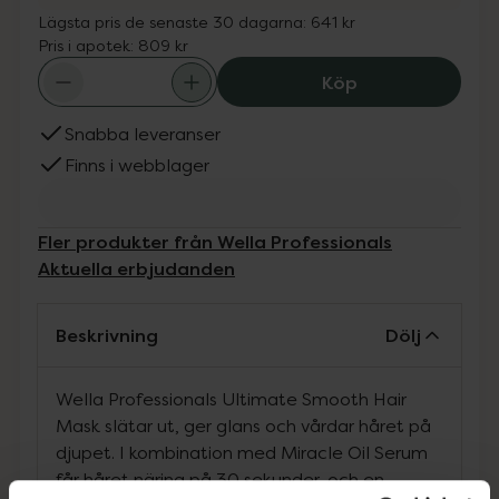
Lägsta pris de senaste 30 dagarna:
641 kr
Pris i apotek:
809 kr
Wella Professio
Köp
Snabba leveranser
Finns i webblager
Fler produkter från Wella Professionals
Aktuella erbjudanden
Beskrivning
Dölj
Wella Professionals Ultimate Smooth Hair
Mask slätar ut, ger glans och vårdar håret på
djupet. I kombination med Miracle Oil Serum
får håret näring på 30 sekunder, och en