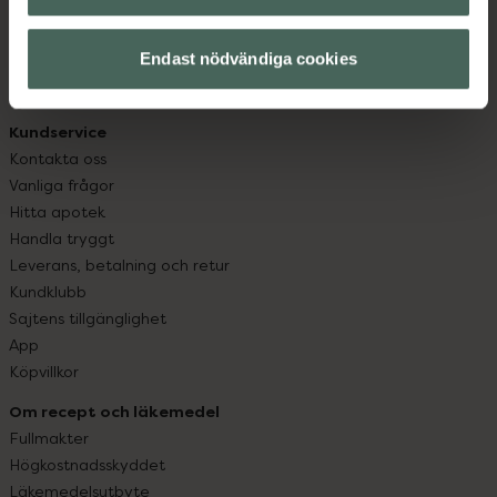
datorn. Oavsett vem du är så är det vårt uppdrag att
hjälpa just dig att må lite bättre. Välkommen att prata
Endast nödvändiga cookies
med oss.
Kundservice
Kontakta oss
Vanliga frågor
Hitta apotek
Handla tryggt
Leverans, betalning och retur
Kundklubb
Sajtens tillgänglighet
App
Köpvillkor
Om recept och läkemedel
Fullmakter
Högkostnadsskyddet
Läkemedelsutbyte