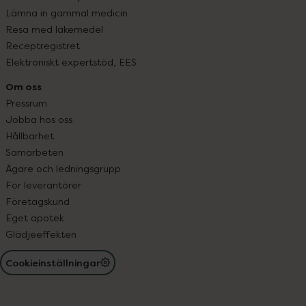
Lämna in gammal medicin
Resa med läkemedel
Receptregistret
Elektroniskt expertstöd, EES
Om oss
Pressrum
Jobba hos oss
Hållbarhet
Samarbeten
Ägare och ledningsgrupp
För leverantörer
Företagskund
Eget apotek
Glädjeeffekten
Cookieinställningar