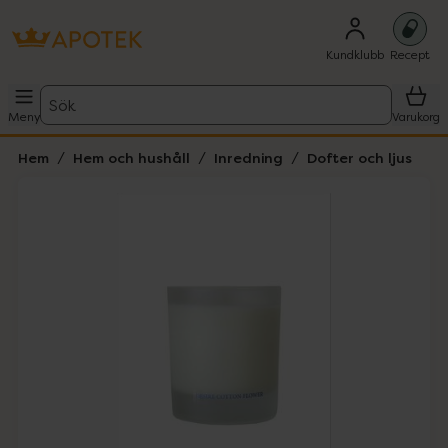
Kundklubb
Recept
Sök
Meny
Varukorg
Hem
Hem och hushåll
Inredning
Dofter och ljus
Hoppa över Lista
Lista: . Innehåller 2 objekt.