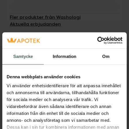
Fler produkter från Washologi
Aktuella erbjudanden
Beskrivning
Dölj
Samtycke
Information
Om
Washologis Soy Wax Candle Scent of Desire
300 ml är handgjorda och hållbara doftljus i
miljövänligt och biologiskt nedbrytbart
Denna webbplats använder cookies
sojavax från sojabönor.
Vi använder enhetsidentifierare för att anpassa innehållet
Jämförpris
1,16 kr
/
g
och annonserna till användarna, tillhandahålla funktioner
EAN:
07350078660884
för sociala medier och analysera vår trafik. Vi
vidarebefordrar även sådana identifierare och annan
Kategorier:
information från din enhet till de sociala medier och
Dofter och ljus
Hem och hushåll
Inredning
annons- och analysföretag som vi samarbetar med.
Dessa kan i sin tur kombinera informationen med annan