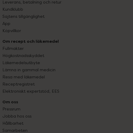
Leverans, betalning och retur
Kundklubb
Sajtens tillgänglighet
App
Köpvillkor
Om recept och läkemedel
Fullmakter
Högkostnadsskyddet
Läkemedelsutbyte
Lämna in gammal medicin
Resa med läkemedel
Receptregistret
Elektroniskt expertstöd, EES
Om oss
Pressrum
Jobba hos oss
Hållbarhet
Samarbeten