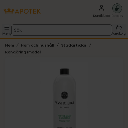
Kundklubb
Recept
Sök
Meny
Varukorg
Hem
Hem och hushåll
Städartiklar
Rengöringsmedel
Hoppa över Lista
Lista: . Innehåller 1 objekt.