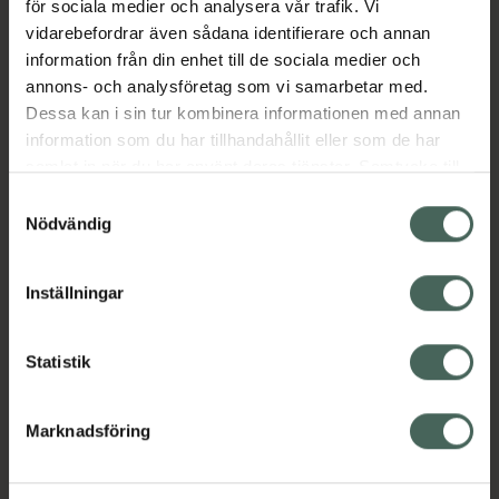
för sociala medier och analysera vår trafik. Vi
10 ml per tvätt.
vidarebefordrar även sådana identifierare och annan
Jämförpris
0,23 kr
/
ml
information från din enhet till de sociala medier och
annons- och analysföretag som vi samarbetar med.
EAN:
07350078660204
Dessa kan i sin tur kombinera informationen med annan
Kategorier:
information som du har tillhandahållit eller som de har
Hem och hushåll
Rengöringsmedel
samlat in när du har använt deras tjänster. Samtycke till
Städartiklar
cookies är frivilligt och du kan när som helst ändra eller
Samtyckesval
återkalla ditt samtycke via webbplatsens
Nödvändig
cookieinställningar. Ett återkallat samtycke påverkar inte
Innehåll
Visa
lagligheten av behandling som skett innan återkallelsen.
Inställningar
Instruktioner
Visa
Statistik
Marknadsföring
Upptäck flera produkter inom