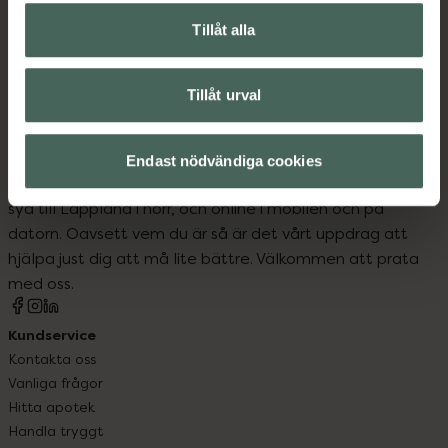
Hem och hushåll
Rengöringsmedel
Tillåt alla
Städartiklar
Tillåt urval
Endast nödvändiga cookies
Kronans Apotek finns här för dig. Du hittar oss från Skåne i
syd till Lappland i norr, och online i mobilen och på
datorn. Oavsett vem du är så är det vårt uppdrag att
hjälpa just dig att må lite bättre. Välkommen att prata
med oss.
Kundservice
Kontakta oss
Vanliga frågor
Hitta apotek
Handla tryggt