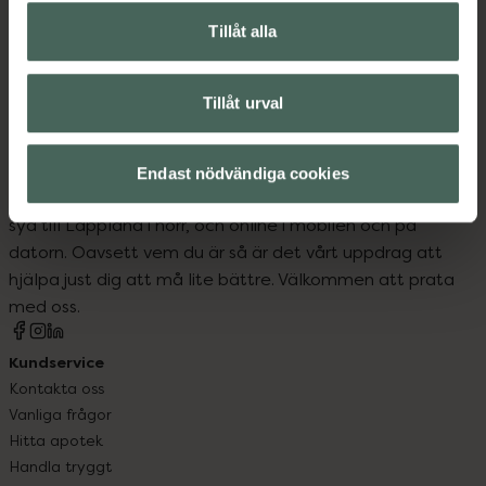
Reseförpackningar
Städartiklar
Tillåt alla
Under 500 kr
Tillåt urval
Endast nödvändiga cookies
Kronans Apotek finns här för dig. Du hittar oss från Skåne i
syd till Lappland i norr, och online i mobilen och på
datorn. Oavsett vem du är så är det vårt uppdrag att
hjälpa just dig att må lite bättre. Välkommen att prata
med oss.
Kundservice
Kontakta oss
Vanliga frågor
Hitta apotek
Handla tryggt