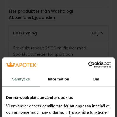
Fler produkter från Washologi
Aktuella erbjudanden
Beskrivning
Dölj
Praktiskt resekit 2*100 ml flaskor med
Sporttvättmedel för sport och
funktionsmaterial och Fintvättmedel för lite
känsligare material som kashmir, siden, ull.
Jämförpris
1 kr
/
ml
Samtycke
Information
Om
EAN:
07350078660730
Kategorier:
Denna webbplats använder cookies
Hem och hushåll
Hudvård
Kroppsvård
Vi använder enhetsidentifierare för att anpassa innehållet
Presentaskar
Presenttips
Rengöringsmedel
och annonserna till användarna, tillhandahålla funktioner
Reseförpackningar
Reseförpackningar