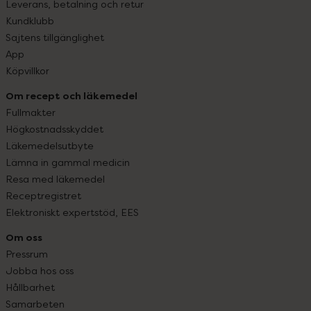
Leverans, betalning och retur
Kundklubb
Sajtens tillgänglighet
App
Köpvillkor
Om recept och läkemedel
Fullmakter
Högkostnadsskyddet
Läkemedelsutbyte
Lämna in gammal medicin
Resa med läkemedel
Receptregistret
Elektroniskt expertstöd, EES
Om oss
Pressrum
Jobba hos oss
Hållbarhet
Samarbeten