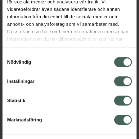
för sociala medier och analysera vår trafik. Vi
Städartiklar
Under 500 kr
vidarebefordrar även sådana identifierare och annan
information från din enhet till de sociala medier och
annons- och analysföretag som vi samarbetar med.
Innehåll
Visa
Dessa kan i sin tur kombinera informationen med annan
information som du har tillhandahållit eller som de har
Instruktioner
Visa
samlat in när du har använt deras tjänster. Samtycke till
cookies är frivilligt och du kan när som helst ändra eller
Samtyckesval
återkalla ditt samtycke via webbplatsens
Nödvändig
cookieinställningar. Ett återkallat samtycke påverkar inte
lagligheten av behandling som skett innan återkallelsen.
Upptäck flera produkter inom
Inställningar
Hem och hushåll
Hudvård
Statistik
Kroppsvård
Presentaskar
Presenttips
Rengöringsmedel
Marknadsföring
Reseförpackningar