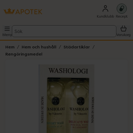
Kundklubb
Recept
Sök
Meny
Varukorg
Hem
Hem och hushåll
Städartiklar
Rengöringsmedel
Hoppa över Lista
Lista: . Innehåller 2 objekt.