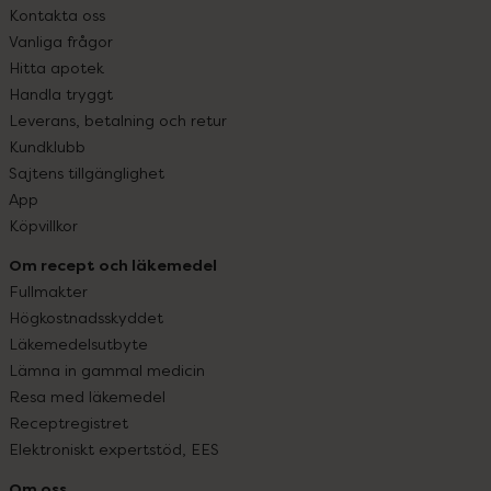
Kontakta oss
Vanliga frågor
Hitta apotek
Handla tryggt
Leverans, betalning och retur
Kundklubb
Sajtens tillgänglighet
App
Köpvillkor
Om recept och läkemedel
Fullmakter
Högkostnadsskyddet
Läkemedelsutbyte
Lämna in gammal medicin
Resa med läkemedel
Receptregistret
Elektroniskt expertstöd, EES
Om oss