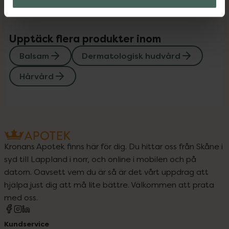
Upptäck flera produkter inom
Balsam
Dermatologisk hudvård
Hårvård
Kronans Apotek finns här för dig. Du hittar oss från Skåne i
syd till Lappland i norr, och online i mobilen och på
datorn. Oavsett vem du är så är det vårt uppdrag att
hjälpa just dig att må lite bättre. Välkommen att prata
med oss.
Kundservice