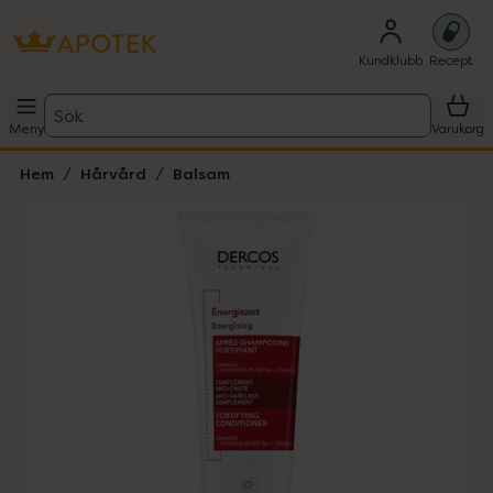
Kundklubb
Recept
Sök
Meny
Varukorg
Hem
Hårvård
Balsam
Hoppa över Lista
Lista: . Innehåller 2 objekt.