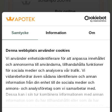
Schampo 200 ml
Pris online
149 kr
Köp båda för
:
314 kr
Samtycke
Information
Om
Köp båda
Denna webbplats använder cookies
Beskrivning
Dölj
Vi använder enhetsidentifierare för att anpassa innehållet
och annonserna till användarna, tillhandahålla funktioner
för sociala medier och analysera vår trafik. Vi
Conditioner för män och kvinnor med skört hår
vidarebefordrar även sådana identifierare och annan
och/eller hår som lätt bryts av. Berikat med
information från din enhet till de sociala medier och
aminexil och aminosyror [+ ceramid] som
annons- och analysföretag som vi samarbetar med.
hjälper till att reparera håret och minska
Dessa kan i sin tur kombinera informationen med annan
antalet skadade hårstrån.
information som du har tillhandahållit eller som de har
samlat in när du har använt deras tjänster. Samtycke till
Lämpligt för känslig hårbotten. Passar färgat