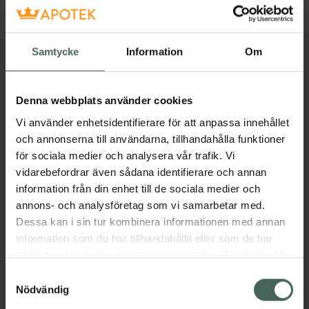
Pris online
165 kr
Samtycke
Information
Om
Köp båda för
:
314 kr
Köp båda
Denna webbplats använder cookies
Vi använder enhetsidentifierare för att anpassa innehållet
Beskrivning
Dölj
och annonserna till användarna, tillhandahålla funktioner
för sociala medier och analysera vår trafik. Vi
vidarebefordrar även sådana identifierare och annan
Dercos Energigivande Schampo är berikat
information från din enhet till de sociala medier och
med Aminexil och aktiva ingredienser i en
annons- och analysföretag som vi samarbetar med.
högeffektiv formula som hjälper till att
Dessa kan i sin tur kombinera informationen med annan
bekämpa håravfall genom att förstärka och
information som du har tillhandahållit eller som de har
revitalisera håret, minska antalet brutna
samlat in när du har använt deras tjänster. Samtycke till
hårstrån och ge mer volym. Hårbotten både
cookies är frivilligt och du kan när som helst ändra eller
Samtyckesval
ser och känns uppfriskad och får en behaglig
återkalla ditt samtycke via webbplatsens
Nödvändig
känsla. Den flytande formulan gör schampot
cookieinställningar. Ett återkallat samtycke påverkar inte