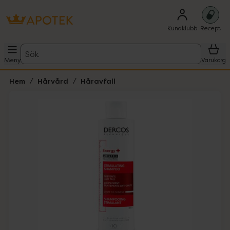
Kundklubb
Recept
Sök
Meny
Varukorg
Hem
Hårvård
Håravfall
Hoppa över Lista
Lista: . Innehåller 2 objekt.