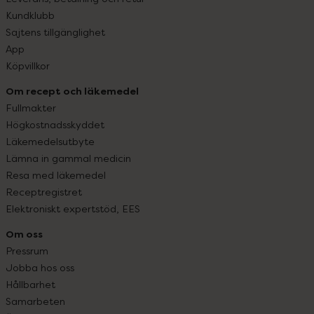
Kundklubb
Sajtens tillgänglighet
App
Köpvillkor
Om recept och läkemedel
Fullmakter
Högkostnadsskyddet
Läkemedelsutbyte
Lämna in gammal medicin
Resa med läkemedel
Receptregistret
Elektroniskt expertstöd, EES
Om oss
Pressrum
Jobba hos oss
Hållbarhet
Samarbeten