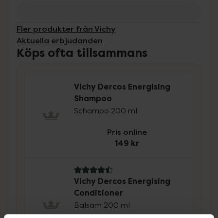
Fler produkter från Vichy
Aktuella erbjudanden
Köps ofta tillsammans
Vichy Dercos Energising
Shampoo
Schampo 200 ml
Pris online
149 kr
4.5 av 5 i omdöme
Vichy Dercos Energising
Conditioner
Balsam 200 ml