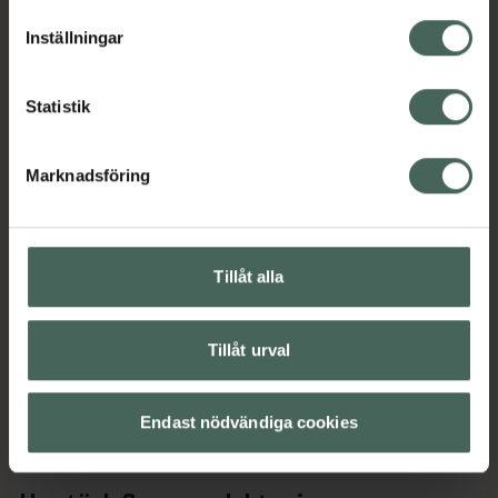
lätt att använda och skölja ur.
lagligheten av behandling som skett innan återkallelsen.
Inställningar
Jämförpris
925 kr
/
l
EAN:
03337871311292
Statistik
Kategorier:
Håravfall
Hårvård
Schampo
Marknadsföring
Innehåll
Visa
Tillåt alla
Instruktioner
Visa
Tillåt urval
Kontaktinfo tillverkare
Visa
Endast nödvändiga cookies