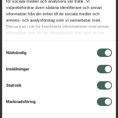
för sociala medier och analysera vår trafik. Vi
vidarebefordrar även sådana identifierare och annan
information från din enhet till de sociala medier och
annons- och analysföretag som vi samarbetar med.
Dessa kan i sin tur kombinera informationen med annan
information som du har tillhandahållit eller som de har
samlat in när du har använt deras tjänster. Samtycke till
cookies är frivilligt och du kan när som helst ändra eller
Samtyckesval
återkalla ditt samtycke via webbplatsens
Nödvändig
cookieinställningar. Ett återkallat samtycke påverkar inte
lagligheten av behandling som skett innan återkallelsen.
Inställningar
Statistik
H
Marknadsföring