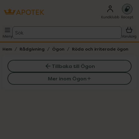
Kundklubb
Recept
Sök
Meny
Varukorg
Hem
Rådgivning
Ögon
Röda och irriterade ögon
Tillbaka till Ögon
Mer inom Ögon