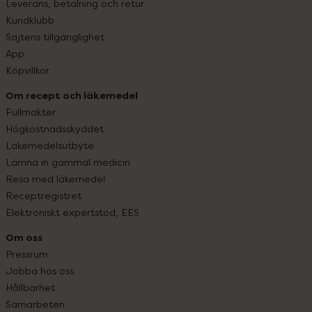
Leverans, betalning och retur
Kundklubb
Sajtens tillgänglighet
App
Köpvillkor
Om recept och läkemedel
Fullmakter
Högkostnadsskyddet
Läkemedelsutbyte
Lämna in gammal medicin
Resa med läkemedel
Receptregistret
Elektroniskt expertstöd, EES
Om oss
Pressrum
Jobba hos oss
Hållbarhet
Samarbeten