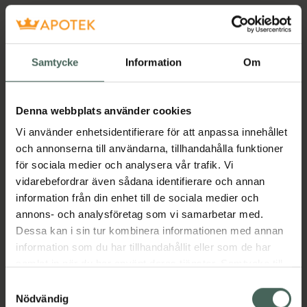
Samtycke
Information
Om
Denna webbplats använder cookies
Vi använder enhetsidentifierare för att anpassa innehållet
och annonserna till användarna, tillhandahålla funktioner
för sociala medier och analysera vår trafik. Vi
vidarebefordrar även sådana identifierare och annan
information från din enhet till de sociala medier och
annons- och analysföretag som vi samarbetar med.
Dessa kan i sin tur kombinera informationen med annan
information som du har tillhandahållit eller som de har
samlat in när du har använt deras tjänster. Samtycke till
cookies är frivilligt och du kan när som helst ändra eller
Samtyckesval
återkalla ditt samtycke via webbplatsens
Nödvändig