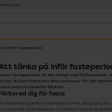
amma priser
a på inför fasteperioder
Att tänka på inför fasteperio
Under fasteperioder är det viktigt med förberedelser. In
på hur du kan förbereda dina kostvanor för att orka me
också behöva särskilda tillskott.
Förbered dig för fasta
Att förbereda sig inför en fasteperiod är ett viktigt steg för a
processen blir både hälsosam och hållbar. Fasta är en person