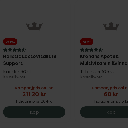
20%
60:-
4.6 av 5 i omdöme
4.6 av 5 i omdöme
Holistic Lactovitalis IB
Kronans Apotek
Support
Multivitamin Kvinna
Kapslar 30 st
Tabletter 105 st
Kosttillskott
Kosttillskott
Kampanjpris online
Kampanjpris onli
211,20 kr
60 kr
Tidigare pris:
264 kr
Tidigare pris:
75 k
Holistic Lactovitalis IB Support, 211.2 kr
Krona
Köp
Köp