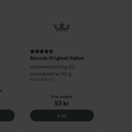
4.7 av 5 i omdöme
Resorb Original Hallon
Vätskeersättning 20
brustabletter 90 g
Kosttillskott
ne
Pris online
53 kr
r
.
ns Apotek Multivitamin Kvinna, 60 kr.
Resorb Original Hallon, 53 k
Köp