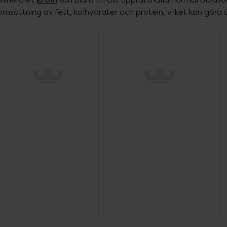
omsättning av fett, kolhydrater och protein, vilket kan göra d
ppa över Lista
Lista: . Innehåller 7 objekt.