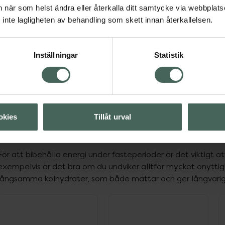
an när som helst ändra eller återkalla ditt samtycke via webbplats
inte lagligheten av behandling som skett innan återkallelsen.
Inställningar
Statistik
Föregående
okies
Tillåt urval
Undvik onyttigheter
För att bibehålla energi under fasteperioder är det viktigt 
exempelvis är det bra om du undviker alltför mycket onyttigh
långsamma kolhydrater, som både mättar och ger långvarig
ppa över Lista
Lista: . Innehåller 11 objekt.