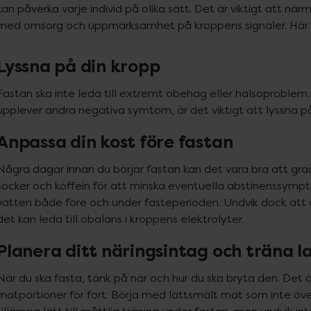
kan påverka varje individ på olika sätt. Det är viktigt att när
med omsorg och uppmärksamhet på kroppens signaler. Här ge
Lyssna på din kropp
Fastan ska inte leda till extremt obehag eller hälsoproblem. 
upplever andra negativa symtom, är det viktigt att lyssna p
Anpassa din kost före fastan
Några dagar innan du börjar fastan kan det vara bra att gra
socker och koffein för att minska eventuella abstinenssymptom.
vatten både före och under fasteperioden. Undvik dock att 
det kan leda till obalans i kroppens elektrolyter.
Planera ditt näringsintag och träna 
När du ska fasta, tänk på när och hur du ska bryta den. Det är
matportioner för fort. Börja med lättsmält mat som inte öv