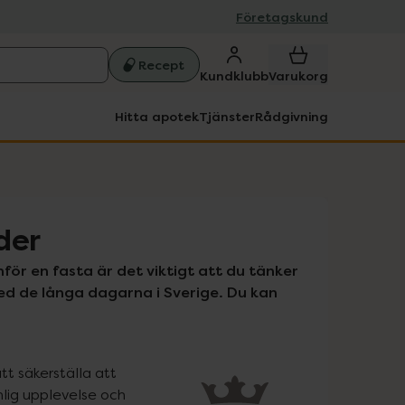
Företagskund
Recept
Kundklubb
Varukorg
Hitta apotek
Tjänster
Rådgivning
der
för en fasta är det viktigt att du tänker 
d de långa dagarna i Sverige. Du kan 
tt säkerställa att 
lig upplevelse och 