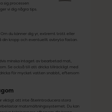
ma sig processen 
r vi dig några tips.
Om du känner dig yr, extremt trött eller 
å din kropp och eventuellt avbryta fastan.
dvis minska intaget av bearbetad mat, 
 Se också till att dricka tillräckligt med 
dricka för mycket vatten snabbt, eftersom 
lagom
 viktigt att inte återintroducera stora 
erbelastar matsmältningssystemet. Du kan 