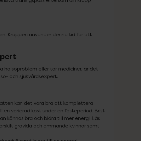
tensiva träningspass eftersom din kropp 
den. Kroppen använder denna tid för att 
xpert
a hälsoproblem eller tar mediciner, är det 
lso- och sjukvårdsexpert.
vatten kan det vara bra att komplettera 
ll en varierad kost under en fasteperiod. Brist 
n kännas bra och bidra till mer energi. Läs 
särskilt gravida och ammande kvinnor samt 
ckernivå samt bidra till en normal 