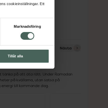
ens cookieinställningar. Ett
Marknadsföring
Nästa
Tillåt alla
att tänka på att äta rätt. Under Ramadan 
eter på kvällarna, utan satsa på 
 energi till kommande dag.