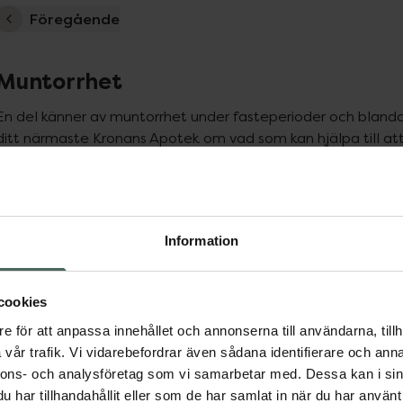
Föregående
Muntorrhet
En del känner av muntorrhet under fasteperioder och blandar
ditt närmaste Kronans Apotek om vad som kan hjälpa till at
använda en särskild lösning mot muntorrhet på morgonen, s
på kvällen innan du går och lägger dig.
ppa över Lista
Lista: . Innehåller 4 objekt.
Information
cookies
e för att anpassa innehållet och annonserna till användarna, tillh
vår trafik. Vi vidarebefordrar även sådana identifierare och anna
nnons- och analysföretag som vi samarbetar med. Dessa kan i sin
har tillhandahållit eller som de har samlat in när du har använt 