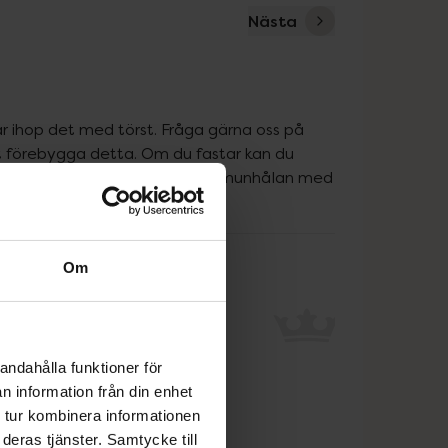
Nästa
 ihop det med törst. Fråga gärna oss på 
t förebygga detta. Om du fastar kan du 
amt en gel som du smörjer in munhålan med 
Om
andahålla funktioner för
n information från din enhet
 tur kombinera informationen
deras tjänster. Samtycke till