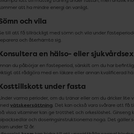
tillämpa lätt till måttlig träning under fastan, men undvik in
kommer att ha mindre energi än vanligt.
Sömn och vila
Se till att få tillräckligt med sömn och vila under fasteperio
reparera och återhämta sig.
Konsultera en hälso- eller sjukvårdse
Innan du påbörjar en fasteperiod, särskilt om du har befintlig
viktigt att rådgöra med en läkare eller annan kvalificerad hä
Kosttillskott under fasta
Under varma perioder, om du tränar eller om du dricker lite 
vätskeersättning
med 
. Det kan också vara svårare att få ti
på vissa vitaminer kan ge trötthet och orkeslöshet. Ginseng ka
bipacksedlar och doseringsinstruktionerna noga. Det gäller 
barn under 12 år.

krom
Mineralet 
 kan bidra till att upprätthålla normal blodso