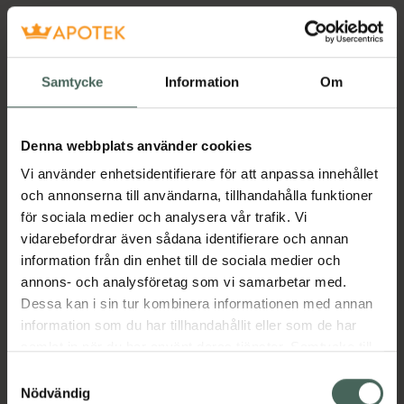
Samtycke
Information
Om
Denna webbplats använder cookies
Vi använder enhetsidentifierare för att anpassa innehållet
och annonserna till användarna, tillhandahålla funktioner
för sociala medier och analysera vår trafik. Vi
vidarebefordrar även sådana identifierare och annan
information från din enhet till de sociala medier och
annons- och analysföretag som vi samarbetar med.
Dessa kan i sin tur kombinera informationen med annan
information som du har tillhandahållit eller som de har
samlat in när du har använt deras tjänster. Samtycke till
cookies är frivilligt och du kan när som helst ändra eller
Samtyckesval
återkalla ditt samtycke via webbplatsens
Nödvändig