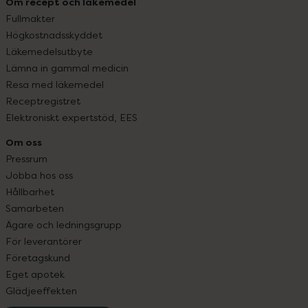
Om recept och läkemedel
Fullmakter
Högkostnadsskyddet
Läkemedelsutbyte
Lämna in gammal medicin
Resa med läkemedel
Receptregistret
Elektroniskt expertstöd, EES
Om oss
Pressrum
Jobba hos oss
Hållbarhet
Samarbeten
Ägare och ledningsgrupp
För leverantörer
Företagskund
Eget apotek
Glädjeeffekten