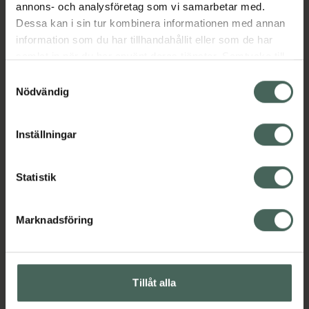
annons- och analysföretag som vi samarbetar med.
Dessa kan i sin tur kombinera informationen med annan
information som du har tillhandahållit eller som de har
samlat in när du har använt deras tjänster. Samtycke till
cookies är frivilligt och du kan när som helst ändra eller
Samtyckesval
återkalla ditt samtycke via webbplatsens
Nödvändig
cookieinställningar. Ett återkallat samtycke påverkar inte
lagligheten av behandling som skett innan återkallelsen.
Inställningar
Statistik
Marknadsföring
Tillåt alla