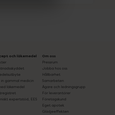
cept och läkemedel
Om oss
kter
Pressrum
tnadsskyddet
Jobba hos oss
edelsutbyte
Hållbarhet
in gammal medicin
Samarbeten
med läkemedel
Ägare och ledningsgrupp
registret
För leverantörer
oniskt expertstöd, EES
Företagskund
Eget apotek
Glädjeeffekten