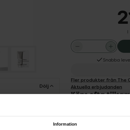
2
I
Snabba leve
Fler produkter från The 
Dölj
Aktuella erbjudanden
Köps ofta tills
 är en lätt ansiktskräm
hela dagen efter bara en
ga fuktgivande faktorer,
tt stärka hudbarriären.
Information
 är lämplig för alla