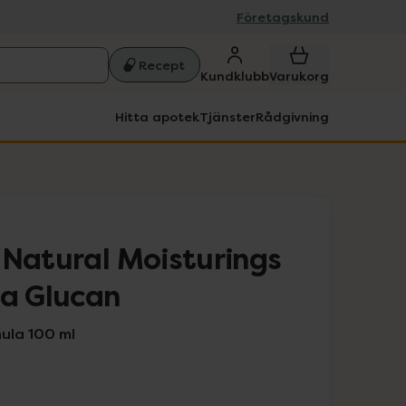
Företagskund
Recept
Kundklubb
Varukorg
Hitta apotek
Tjänster
Rådgivning
 Natural Moisturings
ta Glucan
ula 100 ml