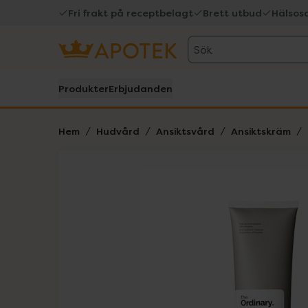
Fri frakt på receptbelagt
Brett utbud
Hälsos
Sök
Produkter
Erbjudanden
Hem
Hudvård
Ansiktsvård
Ansiktskräm
Hoppa över Lista
Lista: . Innehåller 5 objekt.