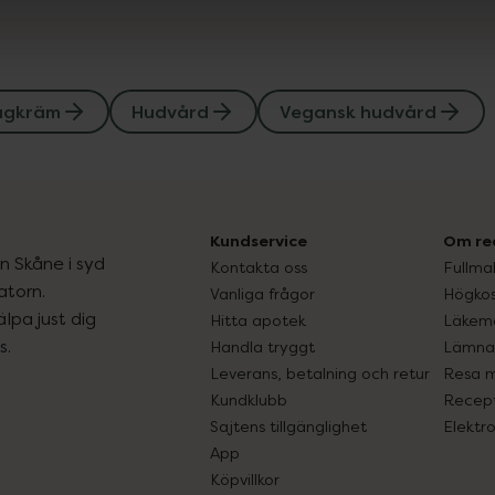
agkräm
Hudvård
Vegansk hudvård
Kundservice
Om re
ån Skåne i syd
Kontakta oss
Fullma
atorn.
Vanliga frågor
Högkos
lpa just dig
Hitta apotek
Läkem
s.
Handla tryggt
Lämna 
Leverans, betalning och retur
Resa 
Kundklubb
Recept
Sajtens tillgänglighet
Elektr
App
Köpvillkor