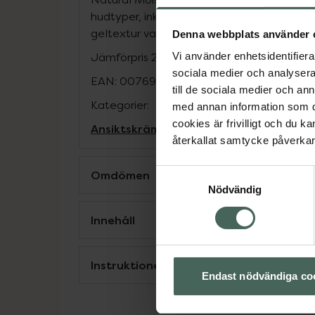
hudtyper, inklusive känslig hud, och kan på 
geltextur vara särskilt lämpad för fet och
Denna webbplats använder 
Jämförpris
2,17 kr
/
ml
Vi använder enhetsidentifierar
sociala medier och analysera 
EAN:
00769915232400
till de sociala medier och a
Kategorier:
med annan information som du 
cookies är frivilligt och du k
Ansiktskräm
Ansiktsvård
Dagkräm
Hudv
återkallat samtycke påverkar 
Samtyckesval
Omdömen
Nödvändig
Innehåll
Instruktioner
Endast nödvändiga co