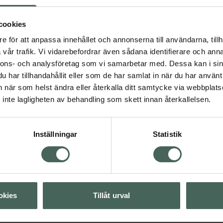
grund av sin lätta
 kombinerad hud.
cookies
5 av 5 i omdöme
The Ordinary Natura
e för att anpassa innehållet och annonserna till användarna, tillh
Moisturings Factors
vår trafik. Vi vidarebefordrar även sådana identifierare och anna
Beta Glucan
nnons- och analysföretag som vi samarbetar med. Dessa kan i sin
Ansiktskräm med
har tillhandahållit eller som de har samlat in när du har använt 
gelformula 100 ml
an när som helst ändra eller återkalla ditt samtycke via webbplats
ård
Vegansk hudvård
inte lagligheten av behandling som skett innan återkallelsen.
Pris online
217 kr
Visa
Inställningar
Statistik
Köp båda för
:
Visa
492 kr
Visa
okies
Tillåt urval