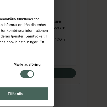
4.8 av 5 i omdöme
l
andahålla funktioner för
The Ordinary Natural
 +
n information från din enhet
Moisturizing Factors +
 tur kombinera informationen
PhytoCeramides
deras tjänster. Samtycke till
Vårdande fuktkräm 100 ml
ens cookieinställningar. Ett
Pris online
275 kr
Marknadsföring
Köp båda
Tillåt alla