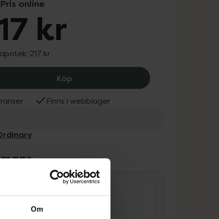
Pris online
17 kr
 apotek:
217 kr
The Ordinary Natural Moisturings Fac
Köp
ranser
Finns i webblager
Ordinary
ammans
Om