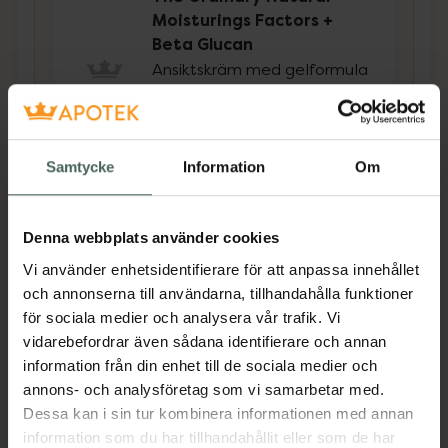
Moisturings Factors +
Beta Glucan
Ansiktskräm med gelformula
100 ml
Pris online
217 kr
Samtycke
Information
Om
Köp båda för
:
416 kr
Köp båda
Denna webbplats använder cookies
Vi använder enhetsidentifierare för att anpassa innehållet
och annonserna till användarna, tillhandahålla funktioner
för sociala medier och analysera vår trafik. Vi
Beskrivning
Dölj
vidarebefordrar även sådana identifierare och annan
information från din enhet till de sociala medier och
Glucoside Foaming Cleanser är en gelliknande
annons- och analysföretag som vi samarbetar med.
skumrengöring som effektivt hjälper till att ta
Dessa kan i sin tur kombinera informationen med annan
bort smuts och föroreningar. Denna
information som du har tillhandahållit eller som de har