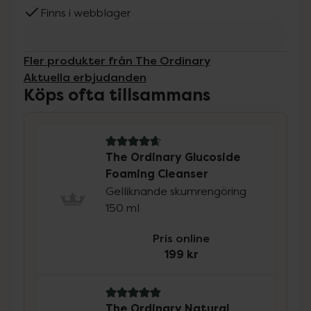
Finns i webblager
Fler produkter från The Ordinary
Aktuella erbjudanden
Köps ofta tillsammans
4.7 av 5 i omdöme
The Ordinary Glucoside
Foaming Cleanser
Gelliknande skumrengöring
150 ml
Pris online
199 kr
5 av 5 i omdöme
The Ordinary Natural