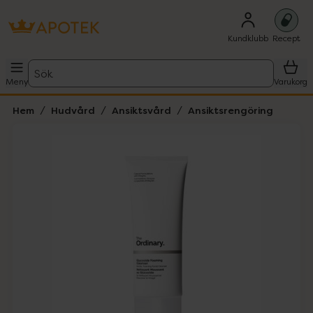
Kundklubb
Recept
Sök
Meny
Varukorg
Hem
Hudvård
Ansiktsvård
Ansiktsrengöring
Hoppa över Lista
Lista: . Innehåller 5 objekt.