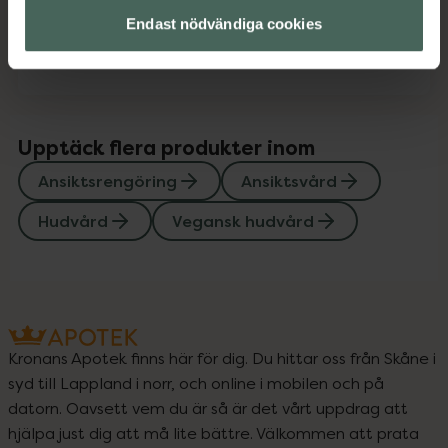
Endast nödvändiga cookies
Instruktioner
Visa
Upptäck flera produkter inom
Ansiktsrengöring
Ansiktsvård
Hudvård
Vegansk hudvård
Kronans Apotek finns här för dig. Du hittar oss från Skåne i
syd till Lappland i norr, och online i mobilen och på
datorn. Oavsett vem du är så är det vårt uppdrag att
hjälpa just dig att må lite bättre. Välkommen att prata