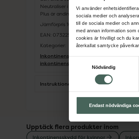
Neutraliser i kärnan minimerar risken för o
Vi använder enhetsidentifierar
Plus är andingsbara för att främja en god 
sociala medier och analysera 
till de sociala medier och a
Jämförpris
16,79 kr
/
st
med annan information som du 
EAN:
07322542142943
cookies är frivilligt och du k
Kategorier:
återkallat samtycke påverkar 
Inkontinensskydd för kvinnor
Inkontine
Samtyckesval
inkontinensskydd
Nödvändig
Instruktioner
Endast nödvändiga co
Upptäck flera produkter inom
Inkontinensskydd för kvinnor
Inkon