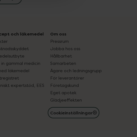
cept och läkemedel
Om oss
kter
Pressrum
tnadsskyddet
Jobba hos oss
edelsutbyte
Hållbarhet
in gammal medicin
Samarbeten
med läkemedel
Ägare och ledningsgrupp
registret
För leverantörer
oniskt expertstöd, EES
Företagskund
Eget apotek
Glädjeeffekten
Cookieinställningar