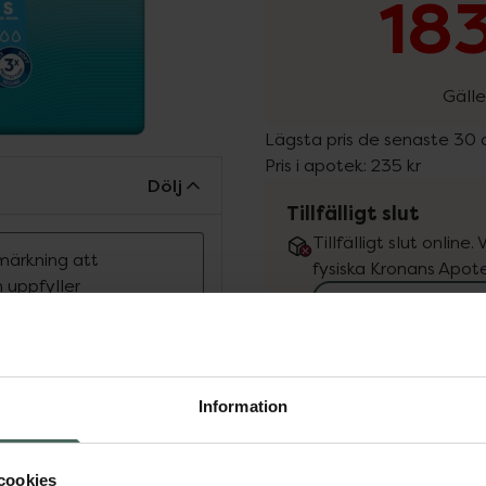
183
Gälle
Lägsta pris de senaste 30
Pris i apotek:
235 kr
Dölj
Tillfälligt slut
Tillfälligt slut online
märkning att
fysiska Kronans Apote
 uppfyller
Se 
t mjukt byxskydd för
Få mejl när varan fin
för medelstora till
 snabbt och effektivt
Information
Din e-postadress
 två absorptionskanaler.
ckagebarriärer för att ge
ker och trygg. Odour
cookies