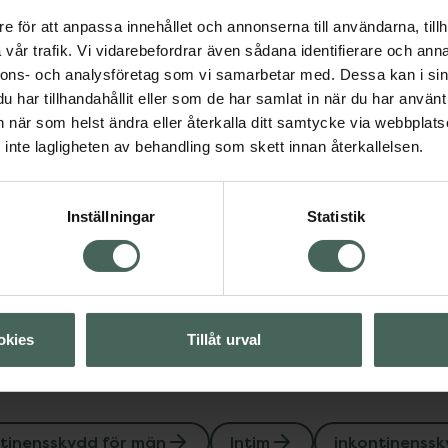
vill
Jag accepterar
önskad lukt. TENA Pants
e för att anpassa innehållet och annonserna till användarna, tillh
Spara
hudhälsa.
vår trafik. Vi vidarebefordrar även sådana identifierare och anna
nnons- och analysföretag som vi samarbetar med. Dessa kan i sin
har tillhandahållit eller som de har samlat in när du har använt 
Fler produkter från TENA
an när som helst ändra eller återkalla ditt samtycke via webbplats
Aktuella erbjudanden
inte lagligheten av behandling som skett innan återkallelsen.
nsskydd för män
Intim
Inställningar
Statistik
Visa
okies
Tillåt urval
tinensskydd för män
Intim
inkontinenss