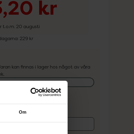
,20 kr
r t.o.m. 20 augusti
 dagarna:
229 kr
. Varan kan finnas i lager hos något av våra
k.
lagerstatus på apotek
ns i lager online
Om