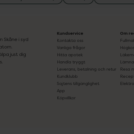
Kundservice
Om re
ån Skåne i syd
Kontakta oss
Fullma
atorn.
Vanliga frågor
Högkos
lpa just dig
Hitta apotek
Läkem
s.
Handla tryggt
Lämna 
Leverans, betalning och retur
Resa 
Kundklubb
Recept
Sajtens tillgänglighet
Elektr
App
Köpvillkor