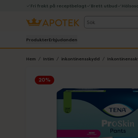
Fri frakt på receptbelagt
Brett utbud
Hälsos
Sök
Produkter
Erbjudanden
Hem
Intim
inkontinensskydd
Inkontinenssk
20%
Hoppa över Lista
Lista: . Innehåller 1 objekt.