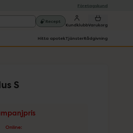
Företagskund
Recept
Kundklubb
Varukorg
Hitta apotek
Tjänster
Rådgivning
lus S
mpanjpris
Online
: