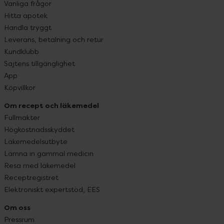
Vanliga frågor
Hitta apotek
Handla tryggt
Leverans, betalning och retur
Kundklubb
Sajtens tillgänglighet
App
Köpvillkor
Om recept och läkemedel
Fullmakter
Högkostnadsskyddet
Läkemedelsutbyte
Lämna in gammal medicin
Resa med läkemedel
Receptregistret
Elektroniskt expertstöd, EES
Om oss
Pressrum