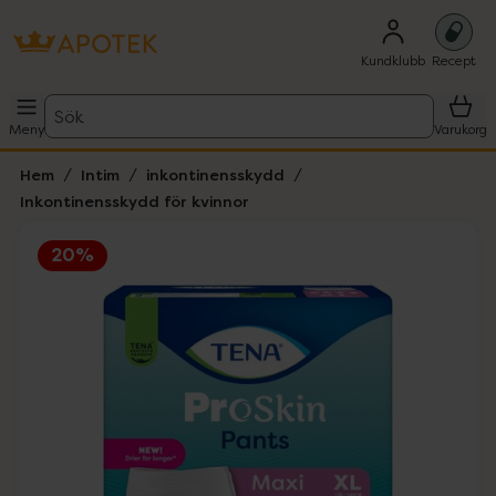
Kundklubb
Recept
Sök
Meny
Varukorg
Hem
Intim
inkontinensskydd
Inkontinensskydd för kvinnor
20%
Hoppa över Lista
Lista: . Innehåller 1 objekt.