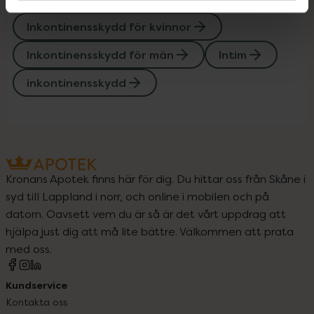
Upptäck flera produkter inom
Inkontinensskydd för kvinnor
Inkontinensskydd för män
Intim
inkontinensskydd
Kronans Apotek finns här för dig. Du hittar oss från Skåne i
syd till Lappland i norr, och online i mobilen och på
datorn. Oavsett vem du är så är det vårt uppdrag att
hjälpa just dig att må lite bättre. Välkommen att prata
med oss.
Kundservice
Kontakta oss