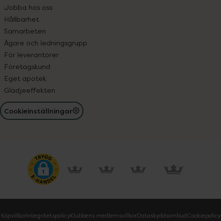
Jobba hos oss
Hållbarhet
Samarbeten
Ägare och ledningsgrupp
För leverantörer
Företagskund
Eget apotek
Glädjeeffekten
Cookieinställningar
Köpvillkor
Integritetspolicy
Klubbens medlemsvillkor
Dataskyddsombud
Cookiepolicy