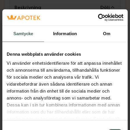
Beskrivning
Dölj
Tillverkaren garanterar genom
Samtycke
Information
Om
CE-märkning att produkten är
säker att använda och uppfyller
gällande krav.
Denna webbplats använder cookies
TENA Pants Night Super är mjuka och
Vi använder enhetsidentifierare för att anpassa innehållet
bekväma inkontinensbyxskydd för
och annonserna till användarna, tillhandahålla funktioner
nattanvändning. Tack vare Lie Down
för sociala medier och analysera vår trafik. Vi
Protection med extra absorption baktill där
vidarebefordrar även sådana identifierare och annan
det behövs som mest när man ligger ner, och
information från din enhet till de sociala medier och
en högabsorberande kärna med
annons- och analysföretag som vi samarbetar med.
läckagebarriärer ger TENA Pants Night ett
Dessa kan i sin tur kombinera informationen med annan
tryggt skydd under hela natten. Detta
information som du har tillhandahållit eller som de har
andningsbara inkontinensskydd från TENA
samlat in när du har använt deras tjänster. Samtycke till
håller känslig hud torr och skyddad under lång
cookies är frivilligt och du kan när som helst ändra eller
Samtyckesval
tid. Den kroppsnära passformen passar både