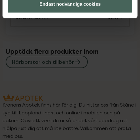
Endast nödvändiga cookies
Instruktioner
Visa
Upptäck flera produkter inom
Hårborstar och tillbehör
Kronans Apotek finns här för dig. Du hittar oss från Skåne i
syd till Lappland i norr, och online i mobilen och på
datorn. Oavsett vem du är så är det vårt uppdrag att
hjälpa just dig att må lite bättre. Välkommen att prata
med oss.