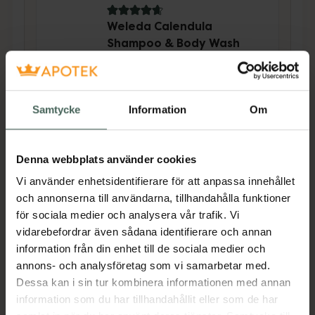
4.7 av 5 i omdöme
Weleda Calendula
Shampoo & Body Wash
Milt schampo och
duschkräm för barn 200 ml
Kampanjpris online
Samtycke
Information
Om
73,60 kr
Tidigare pris:
92 kr
Denna webbplats använder cookies
Köp båda för
:
229,60 kr
Vi använder enhetsidentifierare för att anpassa innehållet
Köp båda
och annonserna till användarna, tillhandahålla funktioner
för sociala medier och analysera vår trafik. Vi
vidarebefordrar även sådana identifierare och annan
information från din enhet till de sociala medier och
Beskrivning
Dölj
annons- och analysföretag som vi samarbetar med.
Dessa kan i sin tur kombinera informationen med annan
The Ultimate Detangler är en
information som du har tillhandahållit eller som de har
utredningsborste avsedd för blött hår. Med