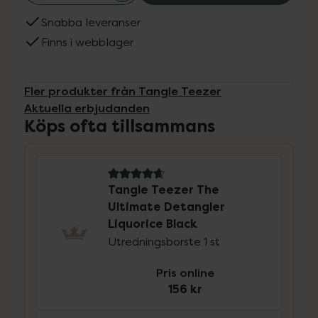
Snabba leveranser
Finns i webblager
Fler produkter från Tangle Teezer
Aktuella erbjudanden
Köps ofta tillsammans
4.8 av 5 i omdöme
Tangle Teezer The
Ultimate Detangler
Liquorice Black
Utredningsborste 1 st
Pris online
156 kr