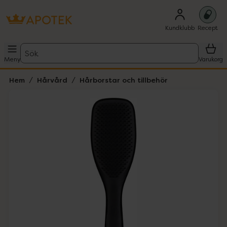
Kundklubb
Recept
Sök
Meny
Varukorg
Hem
Hårvård
Hårborstar och tillbehör
Hoppa över Lista
Lista: . Innehåller 1 objekt.