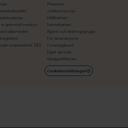
kter
Pressrum
tnadsskyddet
Jobba hos oss
edelsutbyte
Hållbarhet
in gammal medicin
Samarbeten
med läkemedel
Ägare och ledningsgrupp
registret
För leverantörer
oniskt expertstöd, EES
Företagskund
Eget apotek
Glädjeeffekten
Cookieinställningar