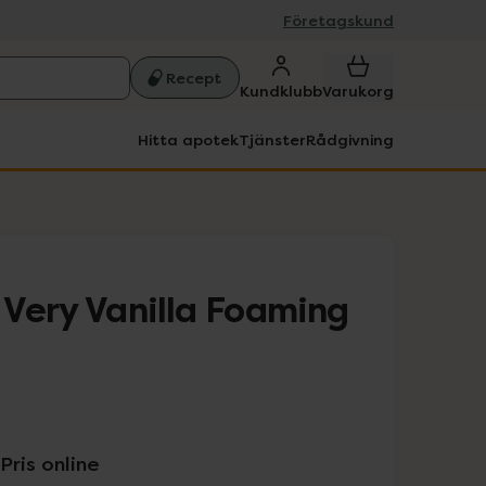
Företagskund
Recept
Kundklubb
Varukorg
Hitta apotek
Tjänster
Rådgivning
Very Vanilla Foaming
Pris online