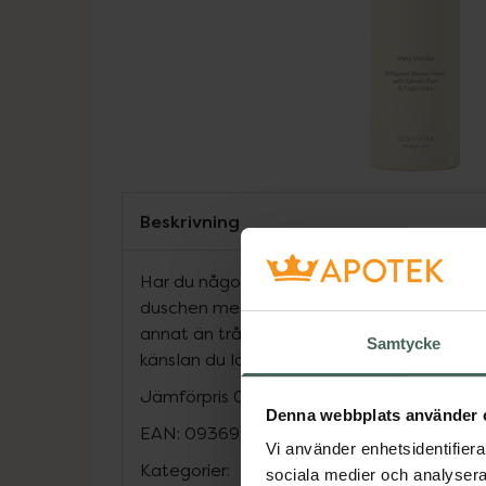
Beskrivning
Har du någonsin dömt en bok efter dess o
duschen med Very Vanilla, och vi lovar att
annat än tråkigt. Very Vanilla ger din hud d
Samtycke
känslan du längtar efter, utan dåligt samv
Jämförpris
0,71 kr
/
ml
Denna webbplats använder 
EAN:
09369998073092
Vi använder enhetsidentifierar
Kategorier:
sociala medier och analysera 