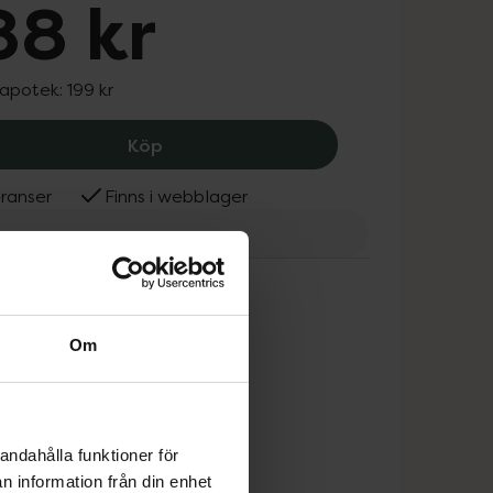
88 kr
 apotek:
199 kr
Sundae Body Very Vanilla Foaming Bo
Köp
ranser
Finns i webblager
dae Body
Om
andahålla funktioner för
n information från din enhet