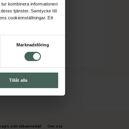
 tur kombinera informationen
deras tjänster. Samtycke till
ens cookieinställningar. Ett
Marknadsföring
Tillåt alla
cept och läkemedel
Om oss