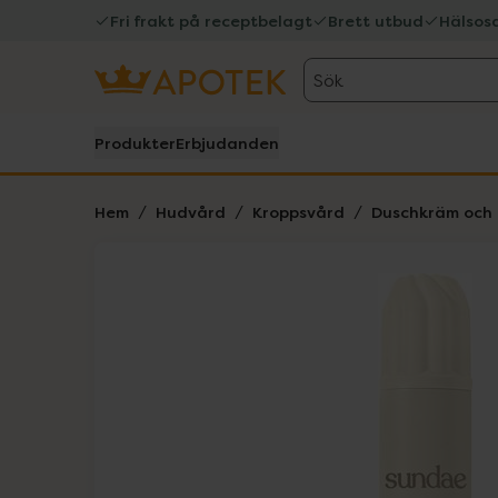
Fri frakt på receptbelagt
Brett utbud
Hälsos
Sök
Produkter
Erbjudanden
Hem
Hudvård
Kroppsvård
Duschkräm och 
Hoppa över Lista
Lista: . Innehåller 1 objekt.