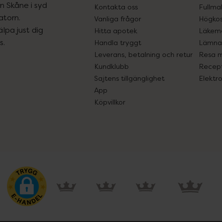
ån Skåne i syd
Kontakta oss
Fullma
atorn.
Vanliga frågor
Högkos
lpa just dig
Hitta apotek
Läkem
s.
Handla tryggt
Lämna 
Leverans, betalning och retur
Resa 
Kundklubb
Recept
Sajtens tillgänglighet
Elektr
App
Köpvillkor