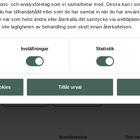
nnons- och analysföretag som vi samarbetar med. Dessa kan i sin
rd
Under 300 kr
har tillhandahållit eller som de har samlat in när du har använt 
an när som helst ändra eller återkalla ditt samtycke via webbplats
Visa
inte lagligheten av behandling som skett innan återkallelsen.
Visa
Inställningar
Statistik
okies
Tillåt urval
Kroppsvård
Under 300 kr
Kundservice
Om re