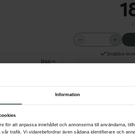
1
I
Snabba leve
Dölj
Fler produkter från Sun
mslag? Hoppa in i
Aktuella erbjudanden
 det kommer att vara allt
en lyxiga och ljuvliga
Information
ete!
cookies
e för att anpassa innehållet och annonserna till användarna, tillh
vår trafik. Vi vidarebefordrar även sådana identifierare och anna