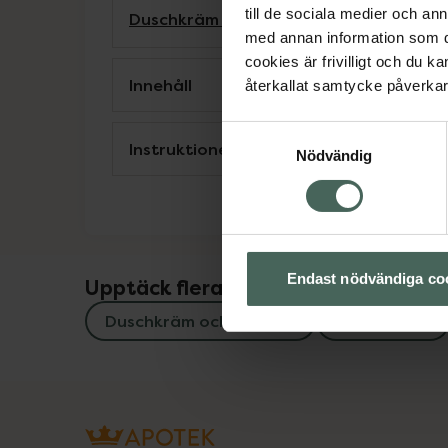
till de sociala medier och a
Duschkräm och -olja
Hudvård
Kroppsvå
med annan information som du 
cookies är frivilligt och du k
Innehåll
återkallat samtycke påverkar 
Samtyckesval
Instruktioner
Nödvändig
Endast nödvändiga co
Upptäck flera produkter inom
Duschkräm och -olja
Hudvård