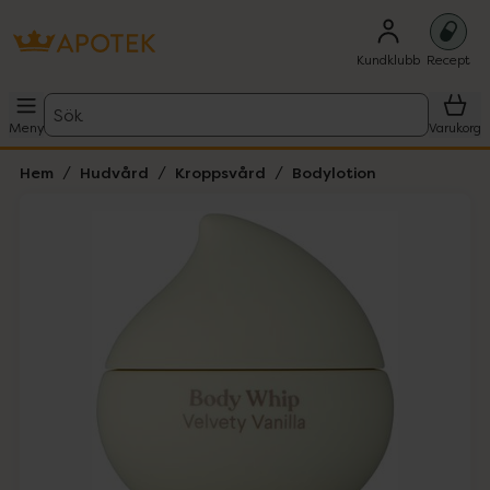
Kundklubb
Recept
Sök
Meny
Varukorg
Hem
Hudvård
Kroppsvård
Bodylotion
Hoppa över Lista
Lista: . Innehåller 1 objekt.