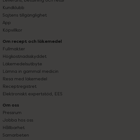
Kundklubb
Sajtens tillgänglighet
App
Köpvillkor
Om recept och läkemedel
Fullmakter
Högkostnadsskyddet
Läkemedelsutbyte
Lämna in gammal medicin
Resa med läkemedel
Receptregistret
Elektroniskt expertstöd, EES
Om oss
Pressrum
Jobba hos oss
Hållbarhet
Samarbeten