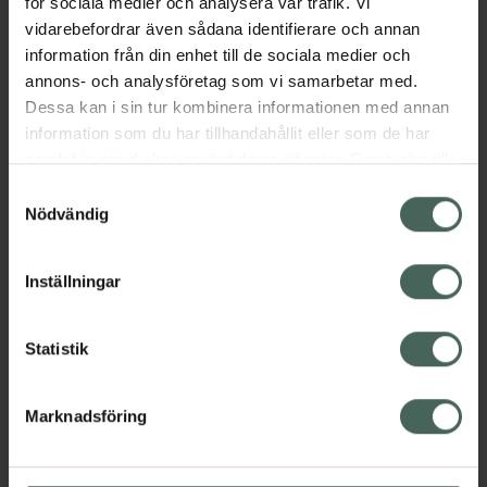
för sociala medier och analysera vår trafik. Vi
vidarebefordrar även sådana identifierare och annan
EAN:
09358131001405
information från din enhet till de sociala medier och
Kategorier:
annons- och analysföretag som vi samarbetar med.
Dessa kan i sin tur kombinera informationen med annan
Bodylotion
Hudvård
Kroppsvård
information som du har tillhandahållit eller som de har
samlat in när du har använt deras tjänster. Samtycke till
Omdömen
Visa
cookies är frivilligt och du kan när som helst ändra eller
Samtyckesval
återkalla ditt samtycke via webbplatsens
Nödvändig
cookieinställningar. Ett återkallat samtycke påverkar inte
Innehåll
Visa
lagligheten av behandling som skett innan återkallelsen.
Inställningar
Instruktioner
Visa
Statistik
Marknadsföring
Upptäck flera produkter inom
Bodylotion
Hudvård