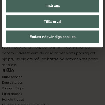
Tillåt alla
Kroppsvård
Tillåt urval
Endast nödvändiga cookies
Kronans Apotek finns här för dig. Du hittar oss från Skåne i
syd till Lappland i norr, och online i mobilen och på
datorn. Oavsett vem du är så är det vårt uppdrag att
hjälpa just dig att må lite bättre. Välkommen att prata
med oss.
Kundservice
Kontakta oss
Vanliga frågor
Hitta apotek
Handla tryggt
Leverans, betalning och retur