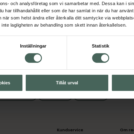
nnons- och analysföretag som vi samarbetar med. Dessa kan i sin
svård
Naglar
Naglar
har tillhandahållit eller som de har samlat in när du har använt 
an när som helst ändra eller återkalla ditt samtycke via webbplats
Visa
inte lagligheten av behandling som skett innan återkallelsen.
Visa
Inställningar
Statistik
okies
Tillåt urval
bandsvård
Naglar
Naglar
Kundservice
Om re