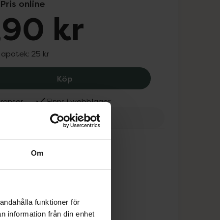
Pris online
,90 kr
I apotek:
25 kr
Scratch of Sweden Manicure scrub bru
Köp
ranser
Finns i webblager
tch of Sweden
Om
andahålla funktioner för
n information från din enhet