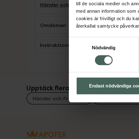
till de sociala medier och a
Händer och fötter
Nagel- & nagelband
med annan information som du 
cookies är frivilligt och du k
Omdömen
återkallat samtycke påverkar 
Samtyckesval
Instruktioner
Nödvändig
Endast nödvändiga co
Upptäck flera produkter inom
Händer och fötter
Nagel- & nagel