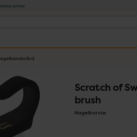
amma priser
nagelbandsvård
Scratch of S
brush
Nagelborste