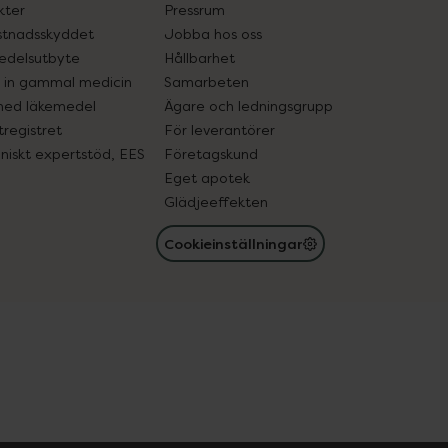
kter
Pressrum
tnadsskyddet
Jobba hos oss
edelsutbyte
Hållbarhet
in gammal medicin
Samarbeten
med läkemedel
Ägare och ledningsgrupp
registret
För leverantörer
oniskt expertstöd, EES
Företagskund
Eget apotek
Glädjeeffekten
Cookieinställningar