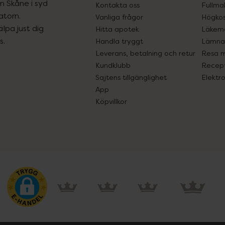
ån Skåne i syd
Kontakta oss
Fullma
atorn.
Vanliga frågor
Högkos
lpa just dig
Hitta apotek
Läkem
s.
Handla tryggt
Lämna 
Leverans, betalning och retur
Resa 
Kundklubb
Recept
Sajtens tillgänglighet
Elektr
App
Köpvillkor