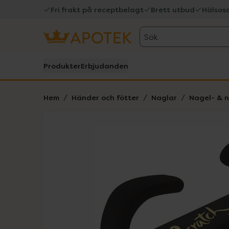
Fri frakt på receptbelagt
Brett utbud
Hälsos
Sök
Produkter
Erbjudanden
Hem
Händer och fötter
Naglar
Nagel- & 
Hoppa över Lista
Lista: . Innehåller 1 objekt.