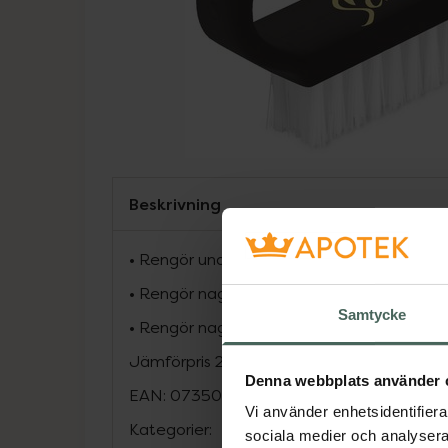
Beskrivning
• Rengör under naglarna utan att skada elle
• Rengör nagelplattan innan lackning.
Samtycke
• Rengör nageln från hudrester efter nag
Jämförpris
2,50 kr
/
g
Denna webbplats använder 
EAN:
07350005955588
Vi använder enhetsidentifierar
Kategorier:
sociala medier och analysera 