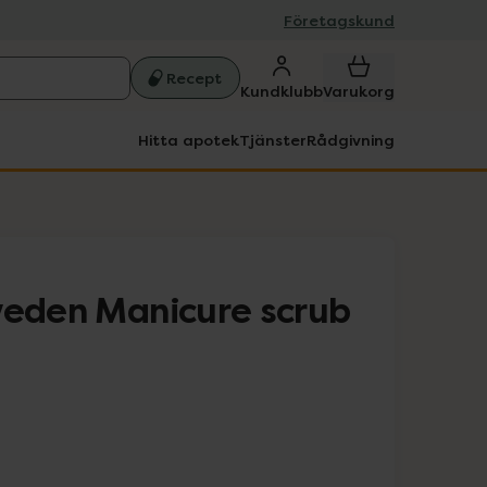
Företagskund
Recept
Kundklubb
Varukorg
Hitta apotek
Tjänster
Rådgivning
weden Manicure scrub