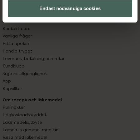
med oss.
Endast nödvändiga cookies
Kundservice
Kontakta oss
Vanliga frågor
Hitta apotek
Handla tryggt
Leverans, betalning och retur
Kundklubb
Sajtens tillgänglighet
App
Köpvillkor
Om recept och läkemedel
Fullmakter
Högkostnadsskyddet
Läkemedelsutbyte
Lämna in gammal medicin
Resa med läkemedel