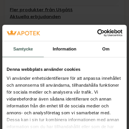
Fler produkter från Utgått
Aktuella erbjudanden
Beskrivning
Dölj
Samtycke
Information
Om
Avlägsnar effektivt extra hård hud som
normalt är svår att ta bort· Ger dig silkeslena
fötter· Innehåller 2 refills
Denna webbplats använder cookies
Vi använder enhetsidentifierare för att anpassa innehållet
Avlägsna extra hård hud på dina fötter utan
och annonserna till användarna, tillhandahålla funktioner
ansträngning med våra Scholl Extra Grova
för sociala medier och analysera vår trafik. Vi
refills. Micralumina-rullarna är speciellt
vidarebefordrar även sådana identifierare och annan
utformade med små diamantkristaller som
information från din enhet till de sociala medier och
effektivt och skonsamt avlägsnar överflödig
annons- och analysföretag som vi samarbetar med.
hud som vanligtvis är svår att ta bort. Våra
Dessa kan i sin tur kombinera informationen med annan
Scholl refills bör endast användas med Scholl
information som du har tillhandahållit eller som de har