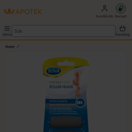
Kundklubb
Recept
Sök
Meny
Varukorg
Hem
Hoppa över Lista
Lista: . Innehåller 1 objekt.