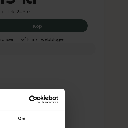
 apotek:
245 kr
Scholl Gel Activ Insole Sport (L), 219 k
Köp
ranser
Finns i webblager
l
Om