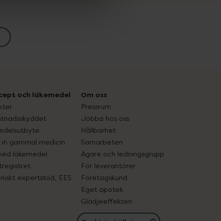
cept och läkemedel
Om oss
kter
Pressrum
tnadsskyddet
Jobba hos oss
edelsutbyte
Hållbarhet
in gammal medicin
Samarbeten
med läkemedel
Ägare och ledningsgrupp
registret
För leverantörer
oniskt expertstöd, EES
Företagskund
Eget apotek
Glädjeeffekten