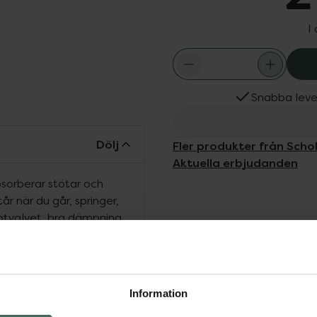
I
Snabba leve
Dölj
Fler produkter från Schol
Aktuella erbjudanden
bsorberar stötar och
år när du går, springer,
 fotvalvet, bra dämpning
skor.
nd skor som har rätt
Information
 till att röra på dig
t ned och placera gärna