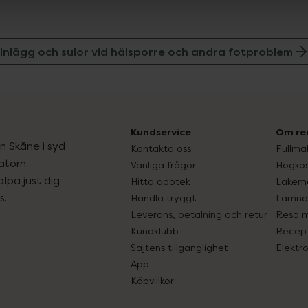
Inlägg och sulor vid hälsporre och andra fotproblem
Kundservice
Om re
ån Skåne i syd
Kontakta oss
Fullma
atorn.
Vanliga frågor
Högkos
lpa just dig
Hitta apotek
Läkem
s.
Handla tryggt
Lämna 
Leverans, betalning och retur
Resa 
Kundklubb
Recept
Sajtens tillgänglighet
Elektr
App
Köpvillkor