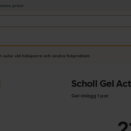
amma priser
h sulor vid hälsporre och andra fotproblem
Scholl Gel Act
Gel-inlägg 1 par
2