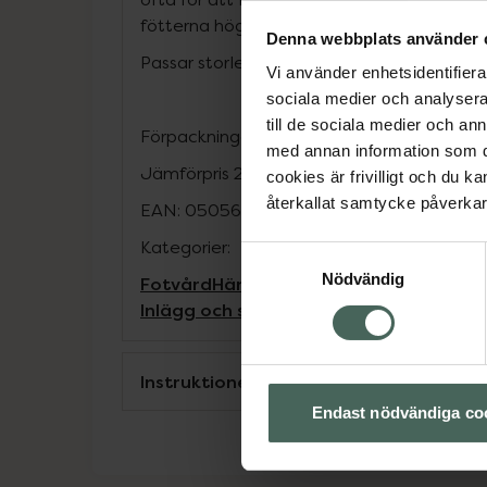
fötterna högt när du har rast
Denna webbplats använder 
Passar storlek 40 - 46,5. Klipps till rätt stor
Vi använder enhetsidentifierar
sociala medier och analysera 
till de sociala medier och a
Förpackningen innehåller ett par sulor.
med annan information som du 
Jämförpris
245 kr
/
par
cookies är frivilligt och du k
återkallat samtycke påverkar 
EAN:
05056585802381
Kategorier:
Samtyckesval
Nödvändig
Fotvård
Händer och fötter
Inlägg och sulor vid hälsporre och and
Instruktioner
Endast nödvändiga co