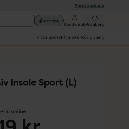
Företagskund
Recept
Kundklubb
Varukorg
Hitta apotek
Tjänster
Rådgivning
iv Insole Sport (L)
Pris online
19 kr