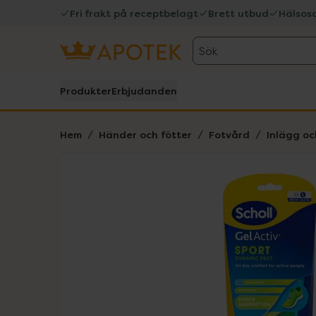
Fri frakt på receptbelagt
Brett utbud
Hälsos
Sök
Produkter
Erbjudanden
Hem
Händer och fötter
Fotvård
Inlägg oc
Hoppa över Lista
Lista: . Innehåller 1 objekt.