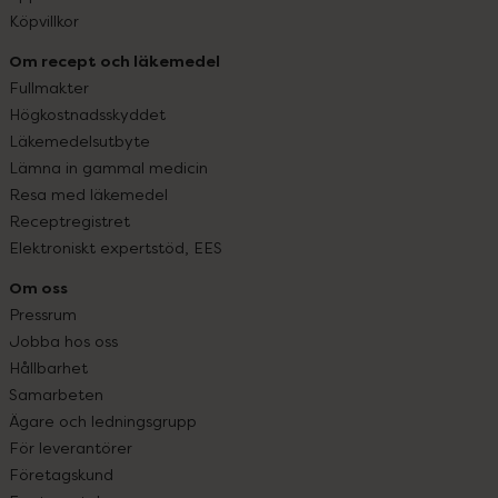
Köpvillkor
Om recept och läkemedel
Fullmakter
Högkostnadsskyddet
Läkemedelsutbyte
Lämna in gammal medicin
Resa med läkemedel
Receptregistret
Elektroniskt expertstöd, EES
Om oss
Pressrum
Jobba hos oss
Hållbarhet
Samarbeten
Ägare och ledningsgrupp
För leverantörer
Företagskund