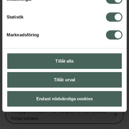
EAN:
05056585803852
Kategorier:
Statistik
Fotvård
Händer och fötter
Inlägg och sulor vid hälsporre och andra
Marknadsföring
fotproblem
Instruktioner
Visa
Tillåt alla
Tillåt urval
Upptäck flera produkter inom
Endast nödvändiga cookies
Fotvård
Händer och fötter
Inlägg och sulor vid hälsporre och andra
fotproblem