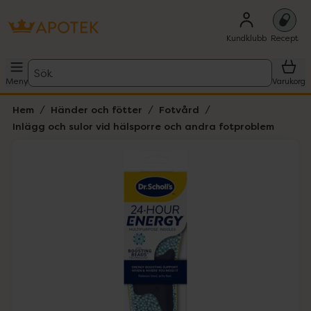
Kundklubb
Recept
Sök
Meny
Varukorg
Hem
Händer och fötter
Fotvård
Inlägg och sulor vid hälsporre och andra fotproblem
Hoppa över Lista
Lista: . Innehåller 1 objekt.