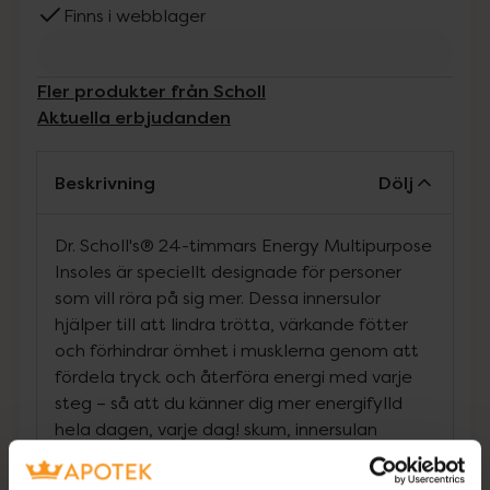
Finns i webblager
Fler produkter från Scholl
Aktuella erbjudanden
Beskrivning
Dölj
Dr. Scholl's® 24-timmars Energy Multipurpose
Insoles är speciellt designade för personer
som vill röra på sig mer. Dessa innersulor
hjälper till att lindra trötta, värkande fötter
och förhindrar ömhet i musklerna genom att
fördela tryck och återföra energi med varje
steg – så att du känner dig mer energifylld
hela dagen, varje dag! skum, innersulan
omsluter hela foten så att du känner dig som
om du går på små, energihöjande bubblor. De