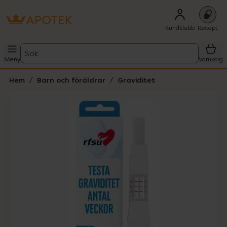
Kundklubb
Recept
Sök
Meny
Varukorg
Hem
Barn och föräldrar
Graviditet
Hoppa över Lista
Lista: . Innehåller 1 objekt.