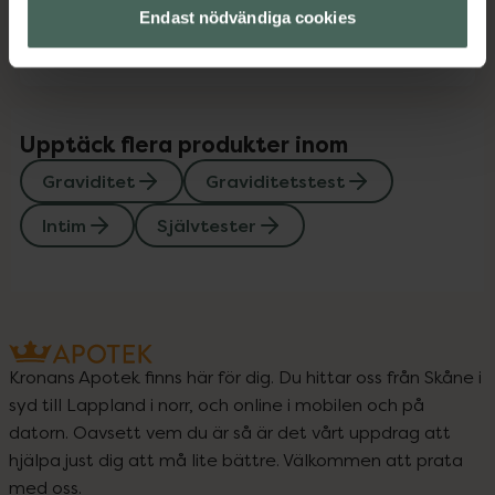
Endast nödvändiga cookies
Instruktioner
Visa
Upptäck flera produkter inom
Graviditet
Graviditetstest
Intim
Självtester
Kronans Apotek finns här för dig. Du hittar oss från Skåne i
syd till Lappland i norr, och online i mobilen och på
datorn. Oavsett vem du är så är det vårt uppdrag att
hjälpa just dig att må lite bättre. Välkommen att prata
med oss.