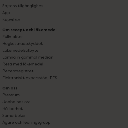
Sajtens tillgänglighet
App
Köpvillkor
Om recept och läkemedel
Fullmakter
Högkostnadsskyddet
Läkemedelsutbyte
Lämna in gammal medicin
Resa med läkemedel
Receptregistret
Elektroniskt expertstöd, EES
Om oss
Pressrum
Jobba hos oss
Hållbarhet
Samarbeten
Ägare och ledningsgrupp