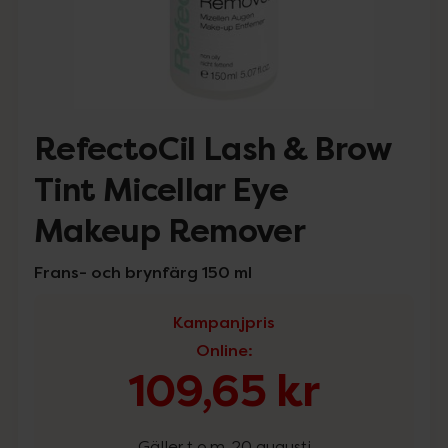
RefectoCil Lash & Brow
Tint Micellar Eye
Makeup Remover
Frans- och brynfärg 150 ml
Kampanjpris
Online
:
109,65 kr
Gäller t.o.m. 20 augusti