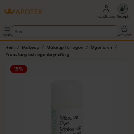
Kundklubb
Recept
Sök
Meny
Varukorg
Hem
Makeup
Makeup för ögon
Ögonbryn
Fransfärg och ögonbrynsfärg
15%
Hoppa över Lista
Lista: . Innehåller 1 objekt.