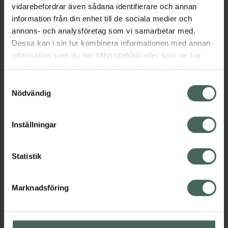
EAN:
09003877901167
vidarebefordrar även sådana identifierare och annan
information från din enhet till de sociala medier och
Kategorier:
annons- och analysföretag som vi samarbetar med.
Fransfärg och ögonbrynsfärg
Makeup
Dessa kan i sin tur kombinera informationen med annan
Makeup för ögon
Ögonbryn
information som du har tillhandahållit eller som de har
samlat in när du har använt deras tjänster. Samtycke till
cookies är frivilligt och du kan när som helst ändra eller
Samtyckesval
Innehåll
Visa
återkalla ditt samtycke via webbplatsens
Nödvändig
cookieinställningar. Ett återkallat samtycke påverkar inte
lagligheten av behandling som skett innan återkallelsen.
Instruktioner
Visa
Inställningar
Statistik
Upptäck flera produkter inom
Marknadsföring
Fransfärg och ögonbrynsfärg
Makeup
Makeup för ögon