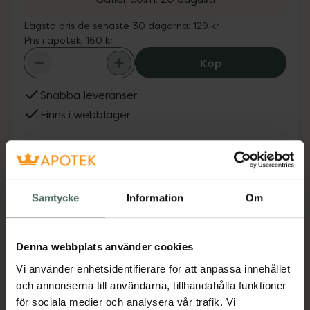
Lägsta pris de senaste 30 dagarna:
129 kr
Pris i apotek:
160 kr
RefectoCil Lash
Köp
Snabba leveranser
Finns i webblager
Fler produkter från RefectoCil
Aktuella erbjudanden
Samtycke
Information
Om
Beskrivning
Dölj
Denna webbplats använder cookies
Stärker fransarna och drar till sig ögonmakeup
Vi använder enhetsidentifierare för att anpassa innehållet
magnetiskt tack vare micellär teknik. Den
och annonserna till användarna, tillhandahålla funktioner
rengör noggrant - du behöver inte gnugga!
för sociala medier och analysera vår trafik. Vi