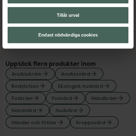
Innehåll
Visa
Tillåt urval
Instruktioner
Visa
Endast nödvändiga cookies
Upptäck flera produkter inom
Ansiktskräm
Ansiktsvård
Bodylotion
Ekologisk hudvård
Fotkräm
Fotvård
Handkräm
Handvård
Hudvård
Händer och fötter
Kroppsvård