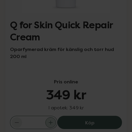
Q for Skin Quick Repair
Cream
Oparfymerad kräm för känslig och torr hud
200 ml
Pris online
349 kr
I apotek:
349 kr
Q for Skin Quic
Köp