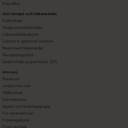
Köpvillkor
Om recept och läkemedel
Fullmakter
Högkostnadsskyddet
Läkemedelsutbyte
Lämna in gammal medicin
Resa med läkemedel
Receptregistret
Elektroniskt expertstöd, EES
Om oss
Pressrum
Jobba hos oss
Hållbarhet
Samarbeten
Ägare och ledningsgrupp
För leverantörer
Företagskund
Eget apotek