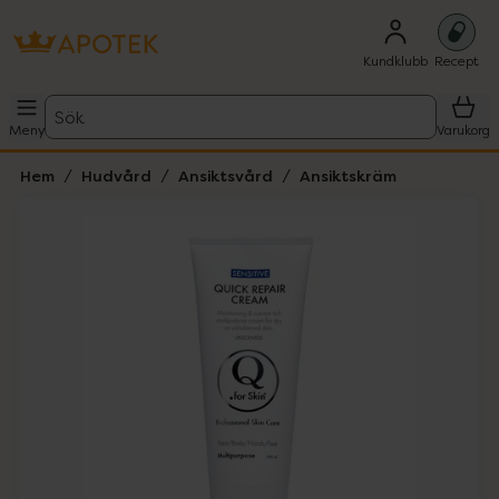
Kundklubb
Recept
Sök
Meny
Varukorg
Hem
Hudvård
Ansiktsvård
Ansiktskräm
Hoppa över Lista
Lista: . Innehåller 1 objekt.