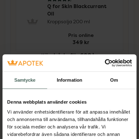
4.6 av 5 i omdöme
Q for Skin Blackcurrant
Oil
Kroppsolja 200 ml
Pris online
349 kr
Köp båda för
:
698 kr
Köp båda
Samtycke
Information
Om
Beskrivning
Dölj
Denna webbplats använder cookies
Oparfymerad kräm speciellt framtagen för
Vi använder enhetsidentifierare för att anpassa innehållet
den känsliga och torra hudens behov. Krämens
och annonserna till användarna, tillhandahålla funktioner
noga utvalda och studerade innehåll med
för sociala medier och analysera vår trafik. Vi
lipider från svartvinbärsfröolja (Omega-3 och
vidarebefordrar även sådana identifierare och annan