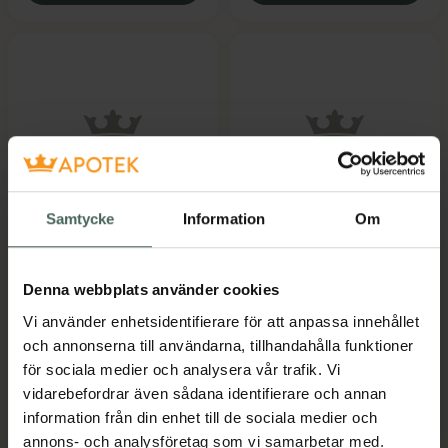
5 av 5 i omdöme
5 av 5 i omdöme
Samtycke
Information
Om
Q for Skin Cleansing
Q for Skin Q
Milk
Conditioner
Mild ansiktsrengöring
Oparfymerat balsam
Denna webbplats använder cookies
200 ml
200 ml
Vi använder enhetsidentifierare för att anpassa innehållet
och annonserna till användarna, tillhandahålla funktioner
Pris online
Pris online
för sociala medier och analysera vår trafik. Vi
199 kr
189 kr
vidarebefordrar även sådana identifierare och annan
Q for Skin Cleansing Milk, 199 kr.
Q for Skin Q
Köp
Köp
information från din enhet till de sociala medier och
annons- och analysföretag som vi samarbetar med.