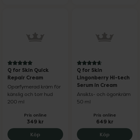
5 av 5 i omdöme
4.7 av 5 i omdöme
Q for Skin Quick
Q for Skin
Repair Cream
Lingonberry Hi-tech
Serum in Cream
Oparfymerad kräm för
känslig och torr hud
Ansikts- och ögonkräm
200 ml
50 ml
Pris online
Pris online
349 kr
649 kr
Q for Skin Quick Repair Cream, 349 kr.
Q for Skin 
Köp
Köp