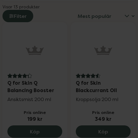
Visar 13 produkter
Filter
4.3 av 5 i omdöme
4.6 av 5 i omdöme
Q for Skin Q
Q for Skin
Balancing Booster
Blackcurrant Oil
Ansiktsmist 200 ml
Kroppsolja 200 ml
Pris online
Pris online
199 kr
349 kr
Q for Skin Q Balancing Booster, 199 kr.
Q for Skin B
Köp
Köp