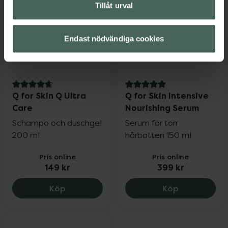
Tillåt urval
Endast nödvändiga cookies
4.9 av 5 i omdöme
5 av 5 i omdöme
Q for Skin Q Ultra
Q for Skin Intensive
Care
Nourishing Serum
Schampo och duschgel
Serum för torr
200 ml
hårbotten 150 ml
Pris online
Pris online
149 kr
399 kr
Q for Skin Q Ultra Care, 149 kr.
Q for Skin I
Köp
Köp