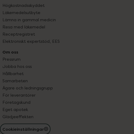
Högkostnadsskyddet
Läkemedelsutbyte
Lämna in gammal medicin
Resa med läkemedel
Receptregistret
Elektroniskt expertstöd, EES
Om oss
Pressrum
Jobba hos oss
Hållbarhet
Samarbeten
Ägare och ledningsgrupp
För leverantörer
Företagskund
Eget apotek
Glädjeeffekten
Cookieinställningar