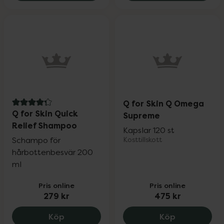
Q for Skin Q Omega
4.3 av 5 i omdöme
Q for Skin Quick
Supreme
Relief Shampoo
Kapslar 120 st
Schampo för
Kosttillskott
hårbottenbesvär 200
ml
Pris online
Pris online
279 kr
475 kr
Q for Skin Quick Relief Shampoo, 279 kr
Q for Skin 
Köp
Köp