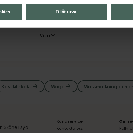
okies
Tillåt urval
Visa
Visa
Kosttillskott
Mage
Matsmältning och e
Kundservice
Om re
ån Skåne i syd
Kontakta oss
Fullma