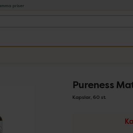
amma priser
Pureness Ma
Kapslar, 60 st
Ka