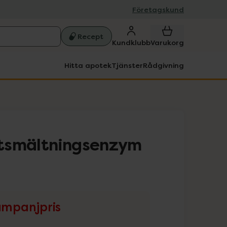
Företagskund
Recept
Kundklubb
Varukorg
Hitta apotek
Tjänster
Rådgivning
tsmältningsenzym
mpanjpris