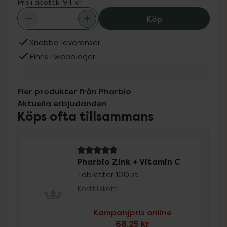
Pris i apotek:
94 kr
Pharbio Zink + V
Köp
Snabba leveranser
Finns i webblager
Fler produkter från Pharbio
Aktuella erbjudanden
Köps ofta tillsammans
5 av 5 i omdöme
Pharbio Zink + Vitamin C
Tabletter 100 st
Kosttillskott
Kampanjpris online
68,25 kr