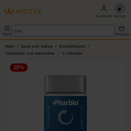
Kundklubb
Recept
Sök
Meny
Varukorg
Hem
Kost och hälsa
Kosttillskott
Vitaminer och mineraler
C-vitamin
25%
Hoppa över Lista
Lista: . Innehåller 2 objekt.