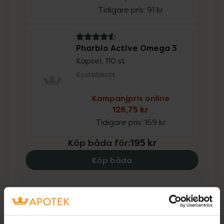
Tidigare pris:
91 kr
4.6 av 5 i omdöme
Pharbio Active Omega 3
Kapsel, 110 st
Kosttillskott
Kampanjpris online
126,75 kr
Tidigare pris:
169 kr
Köp båda för
:
195 kr
Köp båda
Beskrivning
Dölj