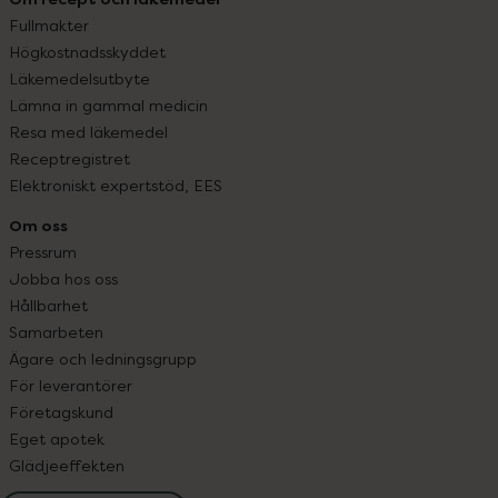
Fullmakter
Högkostnadsskyddet
Läkemedelsutbyte
Lämna in gammal medicin
Resa med läkemedel
Receptregistret
Elektroniskt expertstöd, EES
Om oss
Pressrum
Jobba hos oss
Hållbarhet
Samarbeten
Ägare och ledningsgrupp
För leverantörer
Företagskund
Eget apotek
Glädjeeffekten