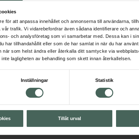
Fler produkter från Pet
 en ""no filter look""
Aktuella erbjudanden
cookies
e för att anpassa innehållet och annonserna till användarna, tillh
n jämnare yta vid
vår trafik. Vi vidarebefordrar även sådana identifierare och anna
nnons- och analysföretag som vi samarbetar med. Dessa kan i sin
har tillhandahållit eller som de har samlat in när du har använt 
an när som helst ändra eller återkalla ditt samtycke via webbplats
inte lagligheten av behandling som skett innan återkallelsen.
Inställningar
Statistik
Visa
Visa
okies
Tillåt urval