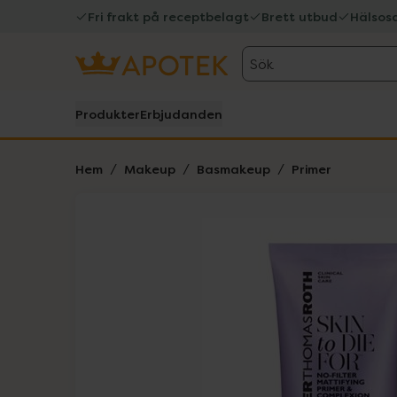
Fri frakt på receptbelagt
Brett utbud
Hälsos
Sök
Produkter
Erbjudanden
Hem
Makeup
Basmakeup
Primer
Hoppa över Lista
Lista: . Innehåller 1 objekt.