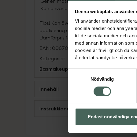
·Ger en matt finish
·Kan användas som en primer eller ensam för
Denna webbplats använder 
Vi använder enhetsidentifierar
Tips! Kan även användas på läpparna för e
sociala medier och analysera 
applicering av läppstift.
till de sociala medier och a
Jämförpris
14166,67 kr
/
l
med annan information som du 
EAN:
00670367007570
cookies är frivilligt och du k
återkallat samtycke påverkar 
Kategorier:
Basmakeup
Makeup
Primer
Samtyckesval
Nödvändig
Innehåll
Instruktioner
Endast nödvändiga co