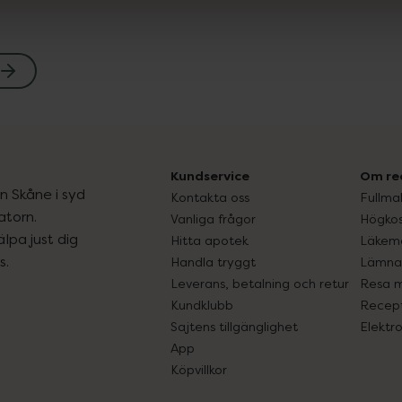
Kundservice
Om re
ån Skåne i syd
Kontakta oss
Fullma
atorn.
Vanliga frågor
Högkos
lpa just dig
Hitta apotek
Läkem
s.
Handla tryggt
Lämna 
Leverans, betalning och retur
Resa 
Kundklubb
Recept
Sajtens tillgänglighet
Elektr
App
Köpvillkor