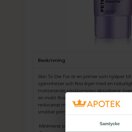
Beskrivning
Skin To Die For är en primer som hjälper til
ojämnheter och fina linjer med en naturligt 
matterande växtkomplex absorberar överf
en matt finish, samtidigt som porernas sto
reduceras med tiden. Med sin enastående 
smälter primern omedelbart och jämnar u
Samtycke
·Minimerar porer och ojämnheter