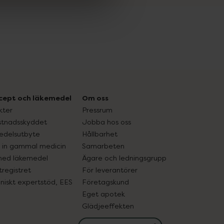
cept och läkemedel
Om oss
kter
Pressrum
tnadsskyddet
Jobba hos oss
edelsutbyte
Hållbarhet
in gammal medicin
Samarbeten
med läkemedel
Ägare och ledningsgrupp
registret
För leverantörer
oniskt expertstöd, EES
Företagskund
Eget apotek
Glädjeeffekten