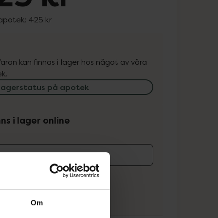
 apotek:
425 kr
. Varan kan finnas i lager hos något av våra
k.
lagerstatus på apotek
ns i lager online
koren
Om