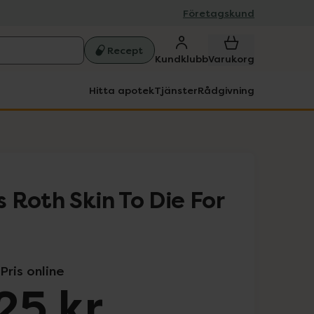
Företagskund
Recept
Kundklubb
Varukorg
Hitta apotek
Tjänster
Rådgivning
 Roth Skin To Die For
Pris online
25 kr