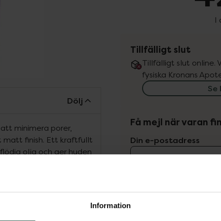
I
Tillfälligt slut
Tillfälligt slut online
fysiska Kronans Apote
Se 
Dölj
Få mejl när varan fin
l att minimera porer,
matt finish. Ett kraftfullt
Din e-postadress
lödig olja och ger huden
rlek och form effektivt
vill
Jag accepterar
färgskiftande formula
t hudtonen.
Spara
Information