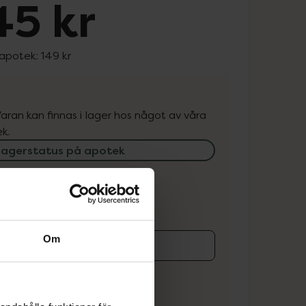
45 kr
 apotek:
149 kr
. Varan kan finnas i lager hos något av våra
k.
lagerstatus på apotek
ns i lager online
Om
koren