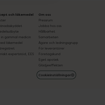
cept och läkemedel
Om oss
kter
Pressrum
tnadsskyddet
Jobba hos oss
edelsutbyte
Hållbarhet
in gammal medicin
Samarbeten
med läkemedel
Ägare och ledningsgrupp
registret
För leverantörer
oniskt expertstöd, EES
Företagskund
Eget apotek
Glädjeeffekten
Cookieinställningar