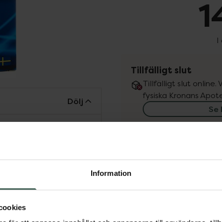
1
I
Tillfälligt slut
Tillfälligt slut online
fysiska Kronans Apote
Dölj
Se 
Få mejl när varan fin
Din e-postadress
Information
vill
Jag accepterar
ramtagen för att
cookies
Spara