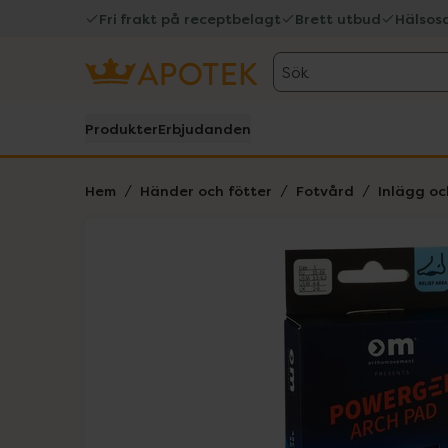
Fri frakt på receptbelagt
Brett utbud
Hälsos
Sök
Produkter
Erbjudanden
Hem
Händer och fötter
Fotvård
Inlägg oc
Hoppa över Lista
Lista: . Innehåller 1 objekt.