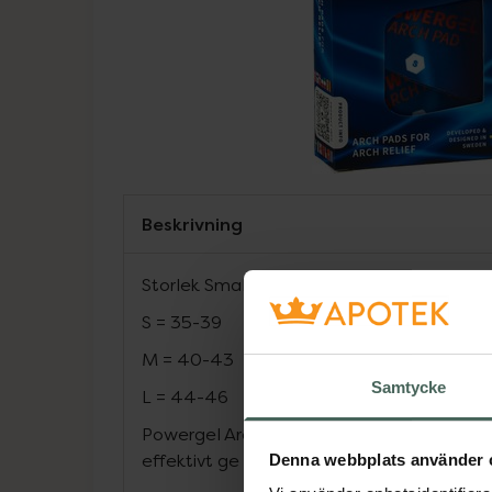
Beskrivning
Storlek Small (för skostorlek 35-39)
S = 35-39
M = 40-43
Samtycke
L = 44-46
Powergel Arch support är utvecklad och f
effektivt ge stöd för hålfoten
Denna webbplats använder 