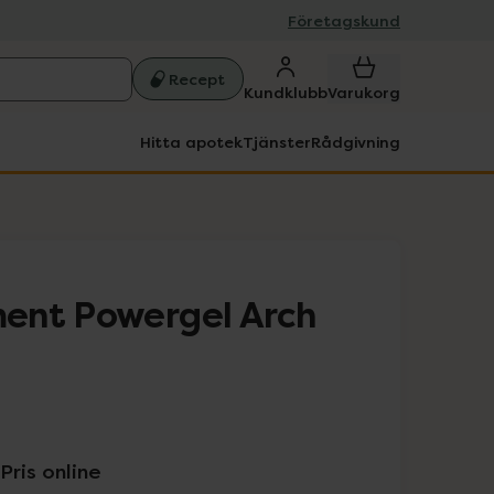
Företagskund
Recept
Kundklubb
Varukorg
Hitta apotek
Tjänster
Rådgivning
ent Powergel Arch
Pris online