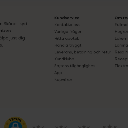
Kundservice
Om re
ån Skåne i syd
Kontakta oss
Fullma
atorn.
Vanliga frågor
Högkos
lpa just dig
Hitta apotek
Läkem
s.
Handla tryggt
Lämna 
Leverans, betalning och retur
Resa 
Kundklubb
Recept
Sajtens tillgänglighet
Elektr
App
Köpvillkor