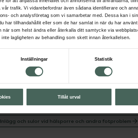
e för att anpassa innehållet och annonserna till användarna, tillh
vår trafik. Vi vidarebefordrar även sådana identifierare och anna
Fler produkter från Or
nnons- och analysföretag som vi samarbetar med. Dessa kan i sin
Aktuella erbjudanden
har tillhandahållit eller som de har samlat in när du har använt 
an när som helst ändra eller återkalla ditt samtycke via webbplats
inte lagligheten av behandling som skett innan återkallelsen.
ra fotproblem
Inställningar
Statistik
Visa
okies
Tillåt urval
Inlägg och sulor vid hälsporre och andra fotproblem