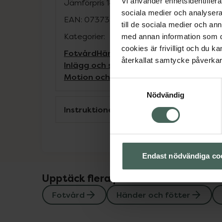
Vi använder enhetsidentifierar
Jämförpris
149 kr
/
par
sociala medier och analysera 
EAN:
07373331932122
till de sociala medier och a
Kategorier:
med annan information som du 
cookies är frivilligt och du k
Fotvård
Händer och fötter
återkallat samtycke påverkar 
Inlägg och sulor vid hälsporre och and
Motion och hälsa
Samtyckesval
Nödvändig
Instruktioner
Endast nödvändiga co
Upptäck flera produkter inom
Fotvård
Händer och fötter