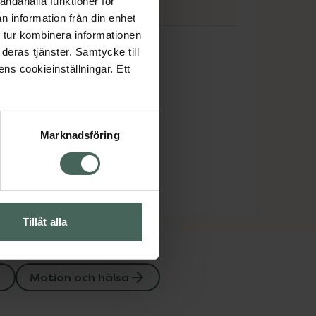
andahålla funktioner för
n information från din enhet
tho Movement
 tur kombinera informationen
deras tjänster. Samtycke till
ens cookieinställningar. Ett
Marknadsföring
Tillåt alla
Motion och hälsa