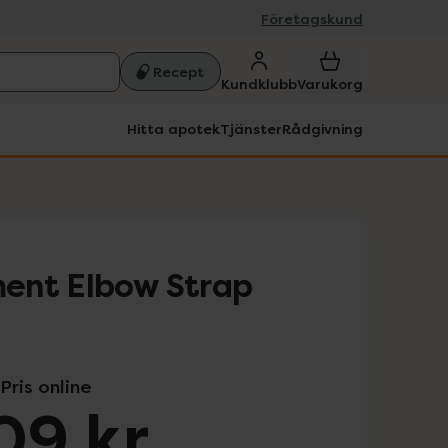
Företagskund
Recept
Kundklubb
Varukorg
Hitta apotek
Tjänster
Rådgivning
ent Elbow Strap
Pris online
09 kr