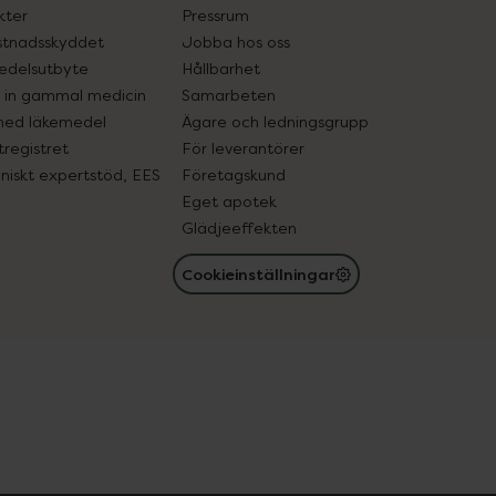
kter
Pressrum
tnadsskyddet
Jobba hos oss
edelsutbyte
Hållbarhet
in gammal medicin
Samarbeten
med läkemedel
Ägare och ledningsgrupp
registret
För leverantörer
oniskt expertstöd, EES
Företagskund
Eget apotek
Glädjeeffekten
Cookieinställningar