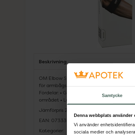
Beskrivning
OM Elbow Strap är ett smalt armbågsban
för armbågsstöd. Det ger värme och stabil
Fördelar: • Ger armbågsstöd och värme • Av
Samtycke
området • Lättar på trycket påarmbågen
Jämförpris
209 kr
/
st
Denna webbplats använder 
EAN:
07333193005969
Vi använder enhetsidentifierar
Kategorier:
sociala medier och analysera 