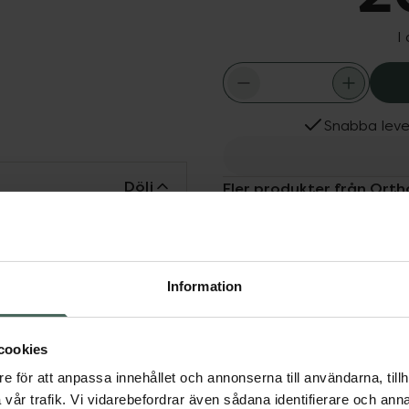
I
Snabba leve
Dölj
Fler produkter från Or
Aktuella erbjudanden
d med extra vaddering
itet. Funktioner och
lastar och stabiliserar
Information
cookies
e för att anpassa innehållet och annonserna till användarna, tillh
vår trafik. Vi vidarebefordrar även sådana identifierare och anna