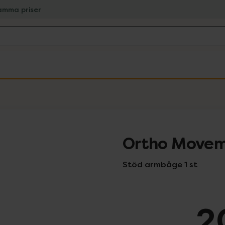
amma priser
Ortho Movem
Stöd armbåge 1 st
2