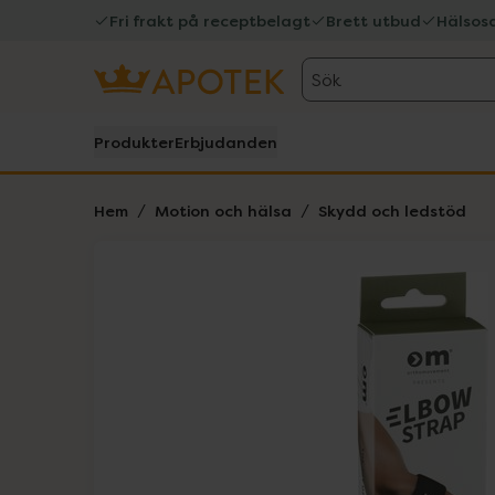
Fri frakt på receptbelagt
Brett utbud
Hälsos
Sök
Produkter
Erbjudanden
Hem
Motion och hälsa
Skydd och ledstöd
Hoppa över Lista
Lista: . Innehåller 1 objekt.