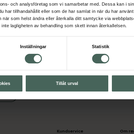
nnons- och analysföretag som vi samarbetar med. Dessa kan i sin
har tillhandahållit eller som de har samlat in när du har använt 
an när som helst ändra eller återkalla ditt samtycke via webbplats
Visa
inte lagligheten av behandling som skett innan återkallelsen.
Visa
Inställningar
Statistik
okies
Tillåt urval
öd
Kundservice
Om re