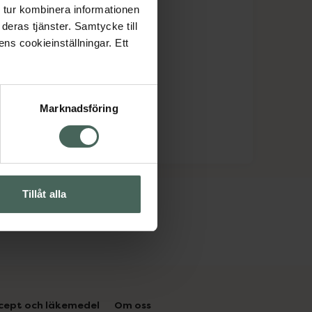
 tur kombinera informationen
deras tjänster. Samtycke till
ens cookieinställningar. Ett
Marknadsföring
Tillåt alla
cept och läkemedel
Om oss