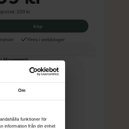
 apotek:
209 kr
Ortho Movement Elbow Strap, 209 kr
Köp
ranser
Finns i webblager
tho Movement
Om
andahålla funktioner för
n information från din enhet