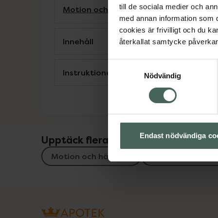
till de sociala medier och a
Motion och hälsa
Skydd och ledstöd
med annan information som du 
cookies är frivilligt och du k
Innehåll
återkallat samtycke påverkar 
Samtyckesval
Instruktioner
Nödvändig
Endast nödvändiga co
Upptäck flera produkter inom
Motion och hälsa
Skydd och ledst