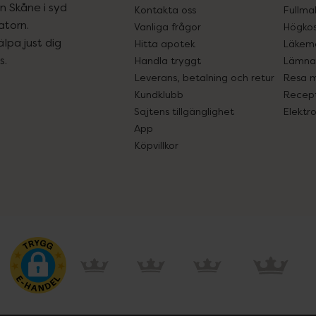
ån Skåne i syd
Kontakta oss
Fullma
atorn.
Vanliga frågor
Högkos
lpa just dig
Hitta apotek
Läkem
s.
Handla tryggt
Lämna 
Leverans, betalning och retur
Resa 
Kundklubb
Recept
Sajtens tillgänglighet
Elektr
App
Köpvillkor