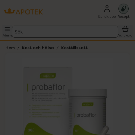
Kundklubb
Recept
Sök
Meny
Varukorg
Hem
Kost och hälsa
Kosttillskott
Hoppa över Lista
Lista: . Innehåller 1 objekt.