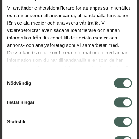
matsmältningen och pepparmynta som kan
bidra till en sund matsmältning. Kapslarna har
Vi använder enhetsidentifierare för att anpassa innehållet
en beläggning som ser till att de passerar
och annonserna till användarna, tillhandahålla funktioner
genom den sura miljön i magen utan att
för sociala medier och analysera vår trafik. Vi
öppna sig, så att mjölksyrabakterierna når
vidarebefordrar även sådana identifierare och annan
tarmen.
information från din enhet till de sociala medier och
Jämförpris
9,97 kr
/
st
annons- och analysföretag som vi samarbetar med.
Dessa kan i sin tur kombinera informationen med annan
EAN:
08721082482202
information som du har tillhandahållit eller som de har
Kategorier:
samlat in när du har använt deras tjänster. Samtycke till
cookies är frivilligt och du kan när som helst ändra eller
Kost och hälsa
Kosttillskott
Kosttillskott
Samtyckesval
återkalla ditt samtycke via webbplatsens
Nödvändig
Mage
Mjölksyrabakterier
cookieinställningar. Ett återkallat samtycke påverkar inte
lagligheten av behandling som skett innan återkallelsen.
Inställningar
Innehåll
Visa
Statistik
Instruktioner
Visa