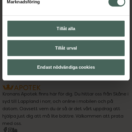
Marknadsföring
Upptäck flera produkter inom
Tillåt alla
Kost och hälsa
Kosttillskott
Kosttillskott
Mage
Tillåt urval
Mjölksyrabakterier
Endast nödvändiga cookies
Kronans Apotek finns här för dig. Du hittar oss från Skåne i
syd till Lappland i norr, och online i mobilen och på
datorn. Oavsett vem du är så är det vårt uppdrag att
hjälpa just dig att må lite bättre. Välkommen att prata
med oss.