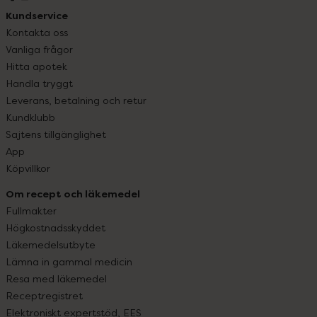
Kundservice
Kontakta oss
Vanliga frågor
Hitta apotek
Handla tryggt
Leverans, betalning och retur
Kundklubb
Sajtens tillgänglighet
App
Köpvillkor
Om recept och läkemedel
Fullmakter
Högkostnadsskyddet
Läkemedelsutbyte
Lämna in gammal medicin
Resa med läkemedel
Receptregistret
Elektroniskt expertstöd, EES