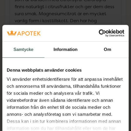
finns naturligt i citrusfrukter och ger dem dess
sura smak. Magnesiumcitrat är en mycket
vanlig form i kosttillskott. Den har hög
biotillgänglighet och är ett bra tillskott vid
magnesiumbrist. För upptag av mineral krävs
ett tillräckligt lågt pH-värde i magen.
Eftersom magnesiumcitrat är surt till sin natur
Samtycke
Information
Om
kräver det inte närvaro av saltsyra i
magsäcken för att lösas upp på samma sätt
som andra, mer basiska magnesiumformer.
Denna webbplats använder cookies
Det är en anledning till att magnesiumcitrat
Vi använder enhetsidentifierare för att anpassa innehållet
absorberas väl. Magnesiumcitrat är bra vid
och annonserna till användarna, tillhandahålla funktioner
förstoppning och problem med hög urinsyra
för sociala medier och analysera vår trafik. Vi
som kan ge värk eller gikt. NOW Magnesium
vidarebefordrar även sådana identifierare och annan
Citrate kommer i en softgelkapsel, fri från
information från din enhet till de sociala medier och
gluten, laktos, ägg och soja. Den är keto-
annons- och analysföretag som vi samarbetar med.
vänlig, kosher, halal och icke-GMO.
Dessa kan i sin tur kombinera informationen med annan
Jämförpris
2,77 kr
/
st
information som du har tillhandahållit eller som de har