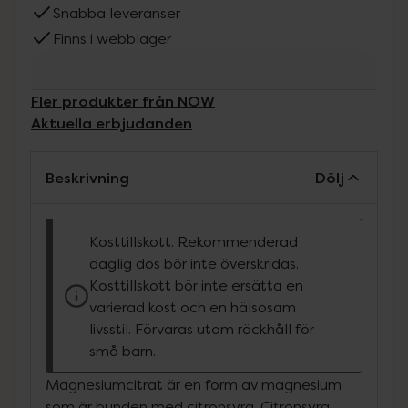
Snabba leveranser
Finns i webblager
Fler produkter från NOW
Aktuella erbjudanden
Beskrivning
Dölj
Kosttillskott. Rekommenderad
daglig dos bör inte överskridas.
Kosttillskott bör inte ersätta en
varierad kost och en hälsosam
livsstil. Förvaras utom räckhåll för
små barn.
Magnesiumcitrat är en form av magnesium
som är bunden med citronsyra. Citronsyra