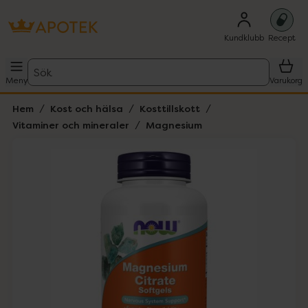
Kundklubb
Recept
Sök
Meny
Varukorg
Hem
Kost och hälsa
Kosttillskott
Vitaminer och mineraler
Magnesium
Hoppa över Lista
Lista: . Innehåller 1 objekt.