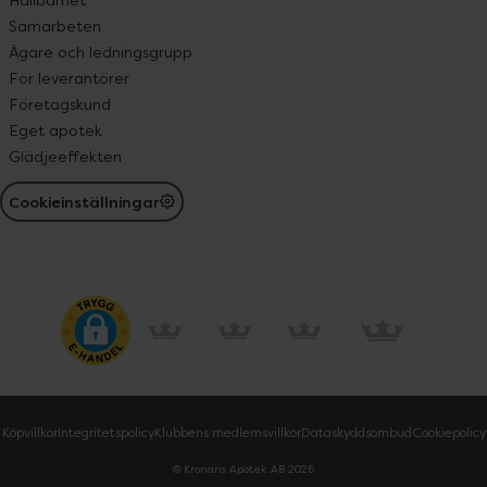
Samarbeten
Ägare och ledningsgrupp
För leverantörer
Företagskund
Eget apotek
Glädjeeffekten
Cookieinställningar
Köpvillkor
Integritetspolicy
Klubbens medlemsvillkor
Dataskyddsombud
Cookiepolicy
© Kronans Apotek AB
2026