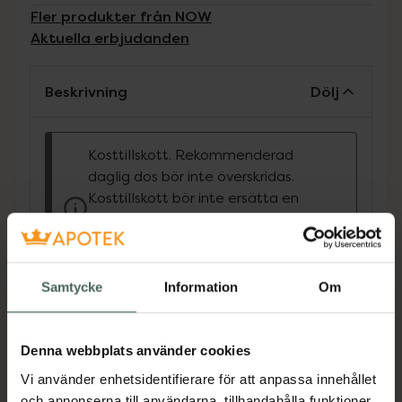
Fler produkter från NOW
Aktuella erbjudanden
Beskrivning
Dölj
Kosttillskott. Rekommenderad
daglig dos bör inte överskridas.
Kosttillskott bör inte ersätta en
varierad kost och en hälsosam
livsstil. Förvaras utom räckhåll för
små barn.
Samtycke
Information
Om
Koenzym Q10 (Q10) är en vitaminliknande
förening som spelar en central roll i cellulär
energiproduktion. Q10 finns i hela kroppen,
Denna webbplats använder cookies
men finns särskilt koncentrerat i hjärta, lever
Vi använder enhetsidentifierare för att anpassa innehållet
och njure. Produktionen av Q10 har visat sig
och annonserna till användarna, tillhandahålla funktioner