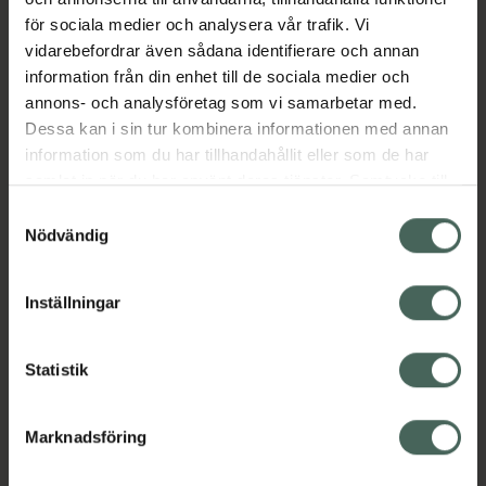
minska med åren. År av vetenskaplig forskning
för sociala medier och analysera vår trafik. Vi
har visat att Q10 hjälper till att upprätthålla
vidarebefordrar även sådana identifierare och annan
ett friskt hjärt- och kärlsystem.
information från din enhet till de sociala medier och
Jämförpris
6,58 kr
/
st
annons- och analysföretag som vi samarbetar med.
EAN:
00733739032089
Dessa kan i sin tur kombinera informationen med annan
information som du har tillhandahållit eller som de har
Kategorier:
samlat in när du har använt deras tjänster. Samtycke till
Kost och hälsa
Kosttillskott
Kosttillskott
cookies är frivilligt och du kan när som helst ändra eller
Samtyckesval
Q10
Q10
återkalla ditt samtycke via webbplatsens
Nödvändig
cookieinställningar. Ett återkallat samtycke påverkar inte
lagligheten av behandling som skett innan återkallelsen.
Innehåll
Visa
Inställningar
Statistik
Instruktioner
Visa
Marknadsföring