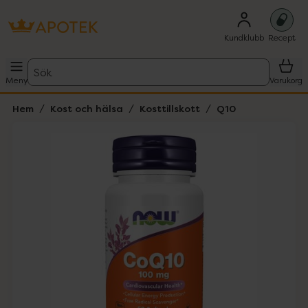
Kundklubb
Recept
Sök
Meny
Varukorg
Hem
Kost och hälsa
Kosttillskott
Q10
Hoppa över Lista
Lista: . Innehåller 1 objekt.