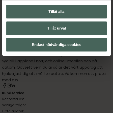
Upptäck flera produkter inom
Kost och hälsa
Kosttillskott
Tillåt alla
Kosttillskott
Q10
Q10
Tillåt urval
Endast nödvändiga cookies
Kronans Apotek finns här för dig. Du hittar oss från Skåne i
syd till Lappland i norr, och online i mobilen och på
datorn. Oavsett vem du är så är det vårt uppdrag att
hjälpa just dig att må lite bättre. Välkommen att prata
med oss.
Kundservice
Kontakta oss
Vanliga frågor
Hitta apotek