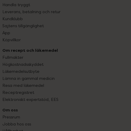
Handla tryggt
Leverans, betalning och retur
Kundklubb
Sajtens tillgänglighet
App
Köpvillkor
Om recept och läkemedel
Fullmakter
Högkostnadsskyddet
Läkemedelsutbyte
Lämna in gammal medicin
Resa med läkemedel
Receptregistret
Elektroniskt expertstöd, EES
Om oss
Pressrum
Jobba hos oss
Hållbarhet