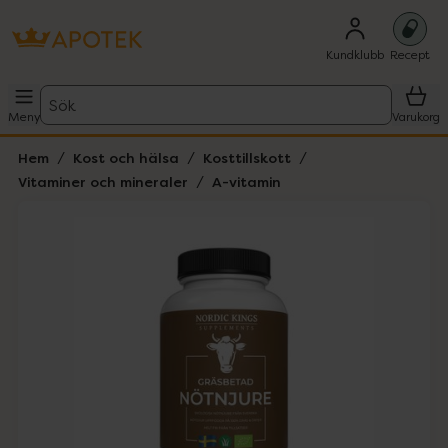
Kundklubb
Recept
Sök
Meny
Varukorg
Hem
Kost och hälsa
Kosttillskott
Vitaminer och mineraler
A-vitamin
Hoppa över Lista
Lista: . Innehåller 1 objekt.