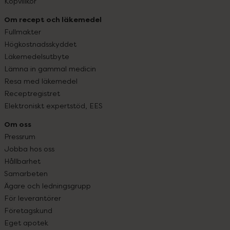
Köpvillkor
Om recept och läkemedel
Fullmakter
Högkostnadsskyddet
Läkemedelsutbyte
Lämna in gammal medicin
Resa med läkemedel
Receptregistret
Elektroniskt expertstöd, EES
Om oss
Pressrum
Jobba hos oss
Hållbarhet
Samarbeten
Ägare och ledningsgrupp
För leverantörer
Företagskund
Eget apotek