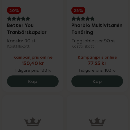
20%
25%
5 av 5 i omdöme
5 av 5 i omdöme
Better You
Pharbio Multivitamin
Tranbärskapslar
Tonåring
Kapslar 90 st
Tuggtabletter 90 st
Kosttillskott
Kosttillskott
Kampanjpris online
Kampanjpris online
150,40 kr
77,25 kr
Tidigare pris:
188 kr
Tidigare pris:
103 kr
Better You Tranbärskapslar, 150.4 kr.
Pharbio Mult
Köp
Köp