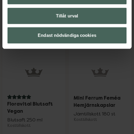
Kosttillskott
Kampanjpris online
112,80 kr
Pris online
Tillåt urval
58 kr
Tidigare pris:
141 kr
Holistic Järnkomplex 25 mg, 112.8 kr.
Hemofer Järn
Köp
Köp
Endast nödvändiga cookies
Mini Ferrum Feméa
5 av 5 i omdöme
Floravital Blutsaft
Hemjärnskapslar
Vegan
Järntillskott 180 st
Blutsaft 250 ml
Kosttillskott
Kosttillskott