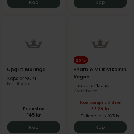
Femineral Lättupptagligt Järntillskott, 
Helhetshäls
Köp
Köp
25%
Upgrit Moringa
Pharbio Multivitamin
Vegan
Kapslar 90 st
kosttillskott
Tabletter 120 st
Kosttillskott
Kampanjpris online
Pris online
77,25 kr
145 kr
Tidigare pris:
103 kr
Upgrit Moringa, 145 kr.
Pharbio Mult
Köp
Köp