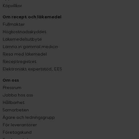
Köpvillkor
Om recept och läkemedel
Fullmakter
Högkostnadsskyddet
Läkemedelsutbyte
Lämna in gammal medicin
Resa med läkemedel
Receptregistret
Elektroniskt expertstöd, EES
Om oss
Pressrum
Jobba hos oss
Hållbarhet
Samarbeten
Ägare och ledningsgrupp
För leverantörer
Företagskund