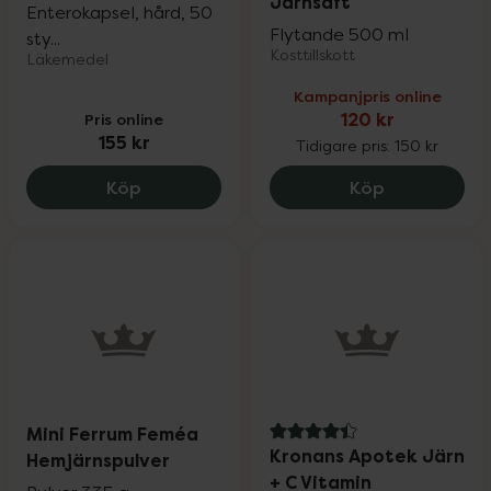
Järnsaft
Enterokapsel, hård, 50
Flytande 500 ml
sty...
Kosttillskott
Läkemedel
Kampanjpris online
Pris online
120 kr
155 kr
Tidigare pris:
150 kr
Niferex 100 mg, 155 kr.
Helhetshälsa
Köp
Köp
Mini Ferrum Feméa
4.4 av 5 i omdöme
Kronans Apotek Järn
Hemjärnspulver
+ C Vitamin