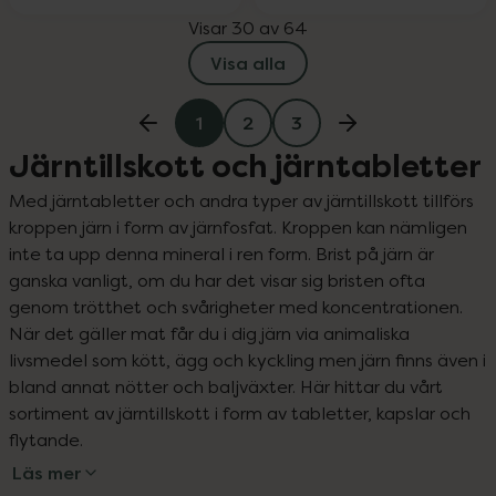
Visar 30 av 64
Visa alla
1
2
3
Järntillskott och järntabletter
Med järntabletter och andra typer av järntillskott tillförs 
kroppen järn i form av järnfosfat. Kroppen kan nämligen 
inte ta upp denna mineral i ren form. Brist på järn är 
ganska vanligt, om du har det visar sig bristen ofta 
genom trötthet och svårigheter med koncentrationen. 
När det gäller mat får du i dig järn via animaliska 
livsmedel som kött, ägg och kyckling men järn finns även i 
bland annat nötter och baljväxter. Här hittar du vårt 
sortiment av järntillskott i form av tabletter, kapslar och 
flytande.
Läs mer