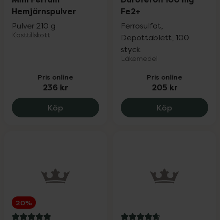
Hemjärnspulver
Fe2+
Pulver 210 g
Ferrosulfat,
Kosttillskott
Depottablett, 100
styck
Läkemedel
Pris online
Pris online
236 kr
205 kr
Mini Ferrum Hemjärnspulver, 236 kr.
Duroferon 1
Köp
Köp
20%