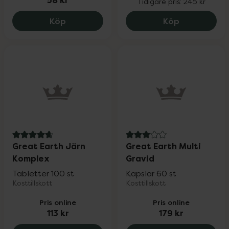
58 kr
Tidigare pris:
245 kr
Hemofer Järntillskott, 58 kr.
Probi Female
Köp
Köp
4.9 av 5 i omdöme
3 av 5 i omdöme
Great Earth Järn
Great Earth Multi
Komplex
Gravid
Tabletter 100 st
Kapslar 60 st
Kosttillskott
Kosttillskott
Pris online
Pris online
113 kr
179 kr