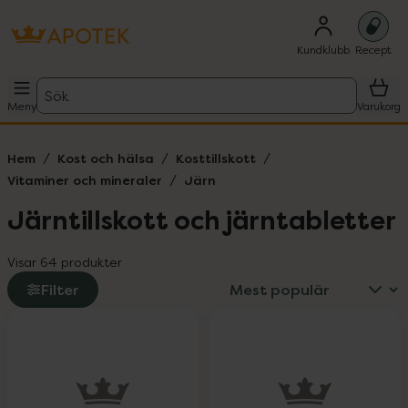
Kundklubb
Recept
Sök
Meny
Varukorg
Hem
Kost och hälsa
Kosttillskott
Vitaminer och mineraler
Järn
Järntillskott och järntabletter
Visar 64 produkter
Filter