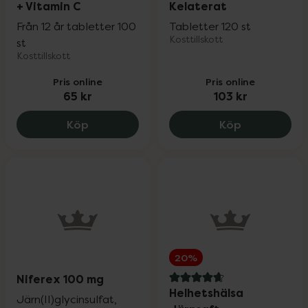
+ Vitamin C
Kelaterat
Från 12 år tabletter 100
Tabletter 120 st
Kosttillskott
st
Kosttillskott
Pris online
Pris online
65 kr
103 kr
Kronans Apotek Järn + Vitamin C, 65 kr
BioSalma Jär
Köp
Köp
20%
Niferex 100 mg
4.7 av 5 i omdöme
Helhetshälsa
Järn(II)glycinsulfat,