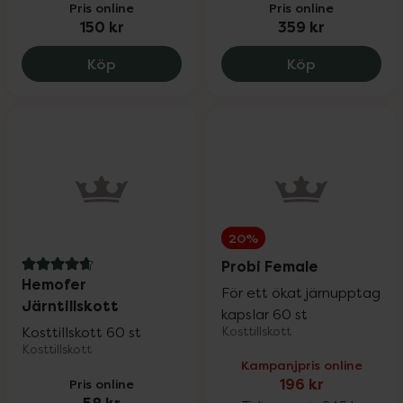
Pris online
Pris online
150 kr
359 kr
Floravital Blutsaft Vegan, 150 kr.
Mini Ferrum
Köp
Köp
20%
Probi Female
4.9 av 5 i omdöme
Hemofer
För ett ökat järnupptag
Järntillskott
kapslar 60 st
Kosttillskott 60 st
Kosttillskott
Kosttillskott
Kampanjpris online
Pris online
196 kr