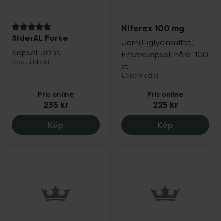
Niferex 100 mg
4.9 av 5 i omdöme
SiderAL Forte
Järn(II)glycinsulfat,
Kapsel, 30 st
Enterokapsel, hård, 100
Kosttillskott
st...
Läkemedel
Pris online
Pris online
235 kr
225 kr
SiderAL Forte, 235 kr.
Niferex 100 
Köp
Köp