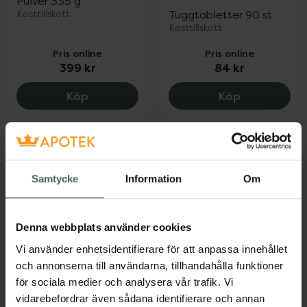
Pulver 335 g
Kosttillskott
Tuggtabletter 90 st
Kosttillskott
Pris online
Pris online
399 kr
84 kr
Mini Ferrum Feméa Hemjärnspulver, 399
Kronans Apo
Köp
Köp
Samtycke
Information
Om
Denna webbplats använder cookies
Vi använder enhetsidentifierare för att anpassa innehållet
4.8 av 5 i omdöme
5 av 5 i omdöme
Biomedica Ferronol
Elexir Pharma Järn +
och annonserna till användarna, tillhandahålla funktioner
C-Vitamin
för sociala medier och analysera vår trafik. Vi
500 ml
Kosttillskott
vidarebefordrar även sådana identifierare och annan
Tabletter 100 st