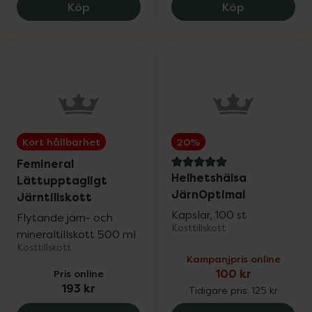
Great Earth Järn Komplex, 113 kr.
Great Earth 
Köp
Köp
Kort hållbarhet
20%
Femineral
5 av 5 i omdöme
Helhetshälsa
Lättupptagligt
JärnOptimal
Järntillskott
Kapslar, 100 st
Flytande järn- och
Kosttillskott
mineraltillskott 500 ml
Kosttillskott
Kampanjpris online
Pris online
100 kr
193 kr
Tidigare pris:
125 kr