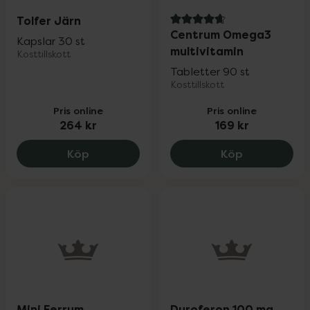
Tolfer Järn
4.7 av 5 i omdöme
Centrum Omega3
Kapslar 30 st
multivitamin
Kosttillskott
Tabletter 90 st
Kosttillskott
Pris online
Pris online
264 kr
169 kr
Tolfer Järn, 264 kr.
Centrum Ome
Köp
Köp
Mini Ferrum
Duroferon 100 mg