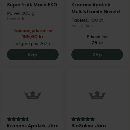
5 av 5 i omdöme
4.7 av 5 i omdöme
Superfruit Maca EKO
Kronans Apotek
Multivitamin Gravid
Pulver 200 g
Livsmedel
Tablett, 100 st
Kosttillskott
Kampanjpris online
165,60 kr
Pris online
75 kr
Tidigare pris:
207 kr
Superfruit Maca EKO, 165.6 kr.
Kronans Apo
Köp
Köp
4.5 av 5 i omdöme
5 av 5 i omdöme
Kronans Apotek Järn
BioSalma Järn