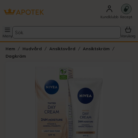
Kundklubb
Recept
Sök
Meny
Varukorg
Hem
Hudvård
Ansiktsvård
Ansiktskräm
Dagkräm
Hoppa över Lista
Lista: . Innehåller 2 objekt.