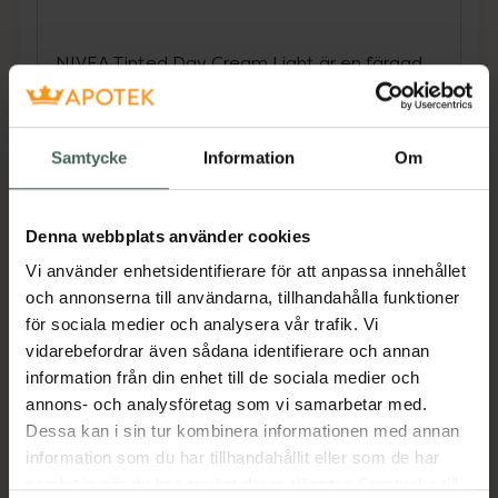
NIVEA Tinted Day Cream Light är en färgad
dagkräm med E-vitamin och mineralpigment
som återfuktar huden intensivt i upp till 24
timmar och balanserar hudens egen
Samtycke
Information
Om
fuktbalans. Den färgade ansiktskrämen passar
bra för ljusa hudtoner och täcker ojämnheter.
Den jämnar ut hudtonen och ger en naturligt
Denna webbplats använder cookies
strålande hy. Denna dagkräm innehåller även
Vi använder enhetsidentifierare för att anpassa innehållet
SPF 15 som skyddar mot solens farliga strålar.
och annonserna till användarna, tillhandahålla funktioner
Den silkeslena formulan gör din hud
för sociala medier och analysera vår trafik. Vi
återfuktad, mjuk och strålande varje dag!
vidarebefordrar även sådana identifierare och annan
NIVEA Tinted Day Cream Light är
information från din enhet till de sociala medier och
dermatologiskt testad och passar alla
annons- och analysföretag som vi samarbetar med.
hudtyper samt har vegansk formula ? fri från
Dessa kan i sin tur kombinera informationen med annan
animaliska ingredienser. Testa nu och njut av
information som du har tillhandahållit eller som de har
återfuktad och mjuk hud!Varningstext: Undvik
samlat in när du har använt deras tjänster. Samtycke till
direkt kontakt med ögonen