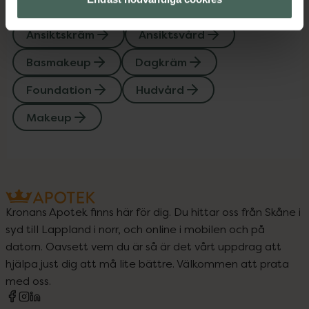
Upptäck flera produkter inom
Ansiktskräm
Ansiktsvård
Basmakeup
Dagkräm
Foundation
Hudvård
Makeup
Kronans Apotek finns här för dig. Du hittar oss från Skåne i
syd till Lappland i norr, och online i mobilen och på
datorn. Oavsett vem du är så är det vårt uppdrag att
hjälpa just dig att må lite bättre. Välkommen att prata
med oss.