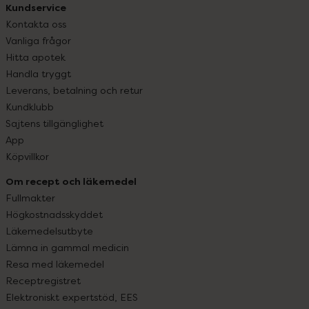
Kundservice
Kontakta oss
Vanliga frågor
Hitta apotek
Handla tryggt
Leverans, betalning och retur
Kundklubb
Sajtens tillgänglighet
App
Köpvillkor
Om recept och läkemedel
Fullmakter
Högkostnadsskyddet
Läkemedelsutbyte
Lämna in gammal medicin
Resa med läkemedel
Receptregistret
Elektroniskt expertstöd, EES