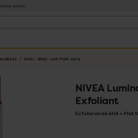
amma priser
ansiktet
AHA-, BHA- och PHA-syra
NIVEA Lumino
Exfoliant
Exfolierande AHA + PHA 1