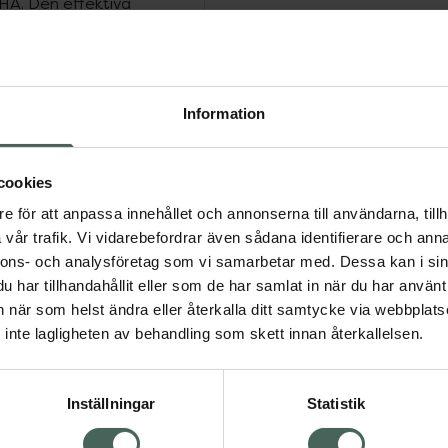
HA. Den effektiva
2X EFFEKT: Omedelbart
 frisk och jämn hud..
känd. Lämplig för alla
gång om dagen med
Information
t ansikte. Skölj inte av.
n förekomma. Använd inte
ritation uppstår;
cookies
r; undvik kontakt med
e för att anpassa innehållet och annonserna till användarna, tillh
droxisyror som kan öka
vår trafik. Vi vidarebefordrar även sådana identifierare och anna
sken för solbränna.
nnons- och analysföretag som vi samarbetar med. Dessa kan i sin
ponering medan du
har tillhandahållit eller som de har samlat in när du har använt 
teråt.
an när som helst ändra eller återkalla ditt samtycke via webbplats
inte lagligheten av behandling som skett innan återkallelsen.
Inställningar
Statistik
foliering för ansiktet