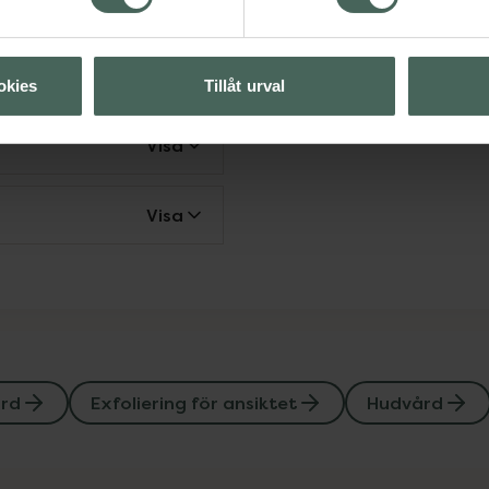
Visa
okies
Tillåt urval
Visa
Visa
ård
Exfoliering för ansiktet
Hudvård