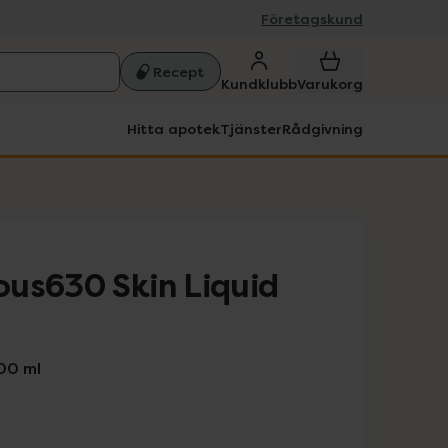
Företagskund
Recept
Kundklubb
Varukorg
Hitta apotek
Tjänster
Rådgivning
us630 Skin Liquid
00 ml