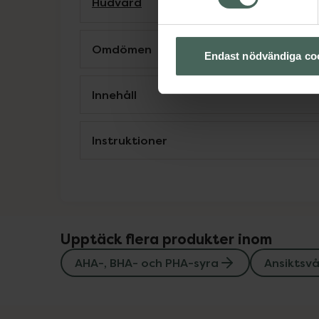
Hudvård
Omdömen
Endast nödvändiga co
Innehåll
Instruktioner
Upptäck flera produkter inom
AHA-, BHA- och PHA-syra
Ansiktsv