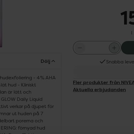
1
I
Dölj
Snabba leve
 hudexfoliering - 4% AHA
Fler produkter från NIVE
ät hud - Kliniskt
Aktuella erbjudanden
lan är lätt och
GLOW Daily Liquid
tivt verkar på djupet för
jämnar ut huden på 7
elbart porerna och
ERING: förnyad hud