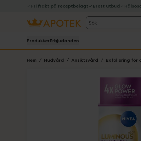
Fri frakt på receptbelagt
Brett utbud
Hälsos
Sök
Produkter
Erbjudanden
Hem
Hudvård
Ansiktsvård
Exfoliering för 
Hoppa över Lista
Lista: . Innehåller 1 objekt.