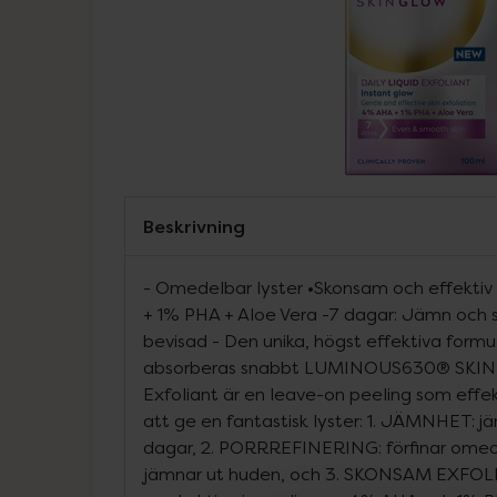
Beskrivning
- Omedelbar lyster •Skonsam och effektiv
+ 1% PHA + Aloe Vera -7 dagar: Jämn och sl
bevisad - Den unika, högst effektiva formu
absorberas snabbt LUMINOUS630® SKIN 
Exfoliant är en leave-on peeling som effek
att ge en fantastisk lyster: 1. JÄMNHET: 
dagar, 2. PORRREFINERING: förfinar omed
jämnar ut huden, och 3. SKONSAM EXFOLI