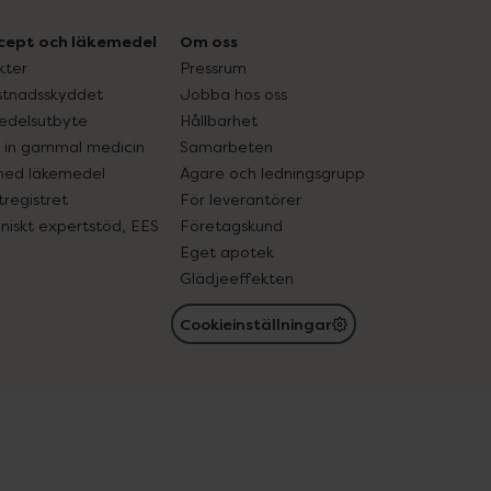
cept och läkemedel
Om oss
kter
Pressrum
tnadsskyddet
Jobba hos oss
edelsutbyte
Hållbarhet
in gammal medicin
Samarbeten
med läkemedel
Ägare och ledningsgrupp
registret
För leverantörer
oniskt expertstöd, EES
Företagskund
Eget apotek
Glädjeeffekten
Cookieinställningar