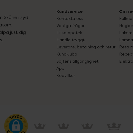
Kundservice
Om re
ån Skåne i syd
Kontakta oss
Fullma
atorn.
Vanliga frågor
Högkos
lpa just dig
Hitta apotek
Läkem
s.
Handla tryggt
Lämna 
Leverans, betalning och retur
Resa 
Kundklubb
Recept
Sajtens tillgänglighet
Elektr
App
Köpvillkor