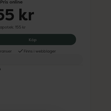
Pris online
55 kr
 apotek:
155 kr
NIVEA Luminous630 Skin Liquid Exfolia
Köp
ranser
Finns i webblager
A