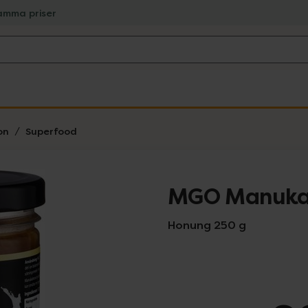
amma priser
on
Superfood
MGO Manuka
Honung 250 g