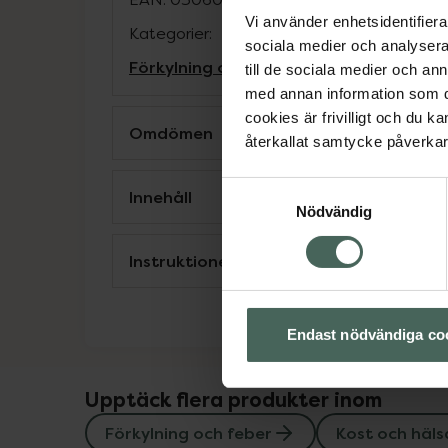
Vi använder enhetsidentifierar
Kategorier:
sociala medier och analysera 
Förkylning och feber
Kost och hälsa
Sup
till de sociala medier och a
med annan information som du 
cookies är frivilligt och du k
Omdömen
återkallat samtycke påverkar 
Samtyckesval
Innehåll
Nödvändig
Instruktioner
Endast nödvändiga co
Upptäck flera produkter inom
Förkylning och feber
Kost och häls