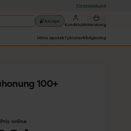
Företagskund
Recept
Kundklubb
Varukorg
Hitta apotek
Tjänster
Rådgivning
honung 100+
Pris online