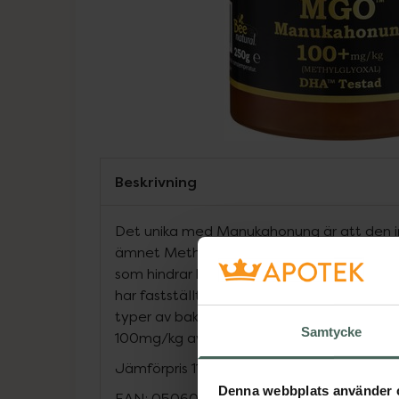
Beskrivning
Det unika med Manukahonung är att den in
ämnet Methylglyoxal (MGO). Det är en an
som hindrar bakterier från att fastna på mä
har fastställt att Manukahonung skyddar 
typer av bakterier. Mgo® Manuka Honey 10
Samtycke
100mg/kg av Methylglyoxal.
Jämförpris
1195,98 kr
/
kg
Denna webbplats använder 
EAN:
05060297560965