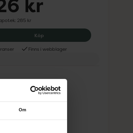
26 kr
 apotek:
285 kr
MGO Manukahonung 100+, 226 kr.
Köp
ranser
Finns i webblager
Om