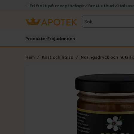
Fri frakt på receptbelagt
Brett utbud
Hälsos
Sök
Produkter
Erbjudanden
Hem
Kost och hälsa
Näringsdryck och nutriti
Hoppa över Lista
Lista: . Innehåller 1 objekt.