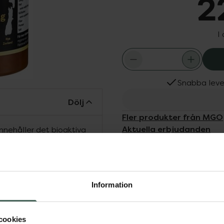
2
I
Snabba leve
Dölj
Fler produkter från MGO
Aktuella erbjudanden
nehåller det bioaktiva
tibakteriell komponent
nskliga celler. Forskning
mot omkring 80 olika
0+ innehåller minst
Information
cookies