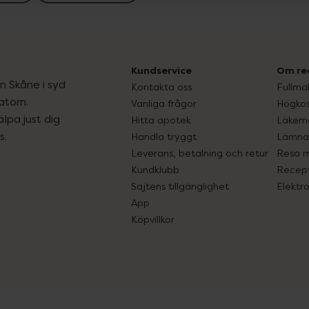
Kundservice
Om re
ån Skåne i syd
Kontakta oss
Fullma
atorn.
Vanliga frågor
Högkos
lpa just dig
Hitta apotek
Läkem
s.
Handla tryggt
Lämna 
Leverans, betalning och retur
Resa 
Kundklubb
Recept
Sajtens tillgänglighet
Elektr
App
Köpvillkor