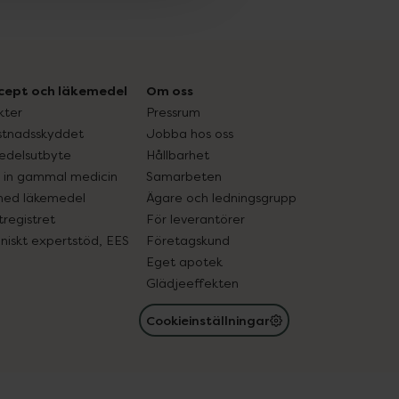
cept och läkemedel
Om oss
kter
Pressrum
tnadsskyddet
Jobba hos oss
edelsutbyte
Hållbarhet
in gammal medicin
Samarbeten
med läkemedel
Ägare och ledningsgrupp
registret
För leverantörer
oniskt expertstöd, EES
Företagskund
Eget apotek
Glädjeeffekten
Cookieinställningar